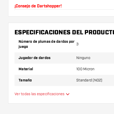
¡Consejo de Dartshopper!
Asegúrate de tener suficientes plumas y cañas. Es
romperse con el uso.
ESPECIFICACIONES DEL PRODUCT
Prueba una forma, un material o un grosor diferen
Número de plumas de dardos por
descubrir qué variante es mejor para ti.
3
juego
Jugador de dardos
Ninguno
Material
100 Micron
Tamaño
Standard (NO2)
Tipo
Estándar
Ver todas las especificaciones
Flexibilidad
Color principal