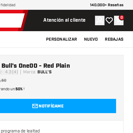
140.000+ Reseñas
fidelidad
0
Cuenta
Mi lista de d
Carrit
Atención al cliente
PERSONALIZAR
NUEVO
REBAJAS
Bull's One00 - Red Plain
4.3 (4)
Marca
:
BULL'S
las de puntuación
1,50
rando un
50%
!
NOTIFÍCAME
 programa de lealtad