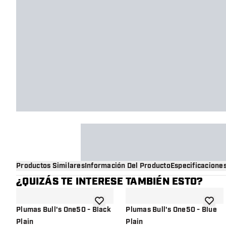
Productos Similares
Información Del Producto
Especificacione
¿QUIZÁS TE INTERESE TAMBIÉN ESTO?
añadir a la lista de deseos
añadir 
Plumas Bull's One50 - Black
Plumas Bull's One50 - Blue
Plain
Plain