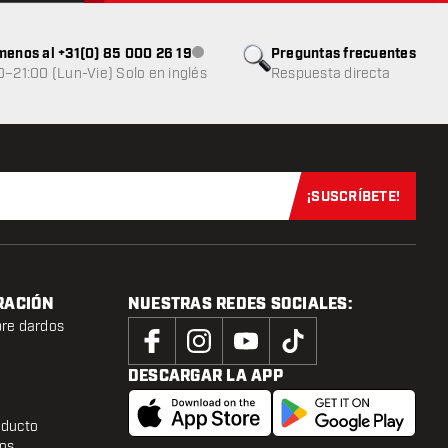
menos al +31(0) 85 000 26 19
Preguntas frecuentes
Atención al cliente no disponible
0–21:00 (Lun-Vie) Solo en inglés
Respuesta directa
¡SUSCRÍBETE!
Suscríbete aho
RACIÓN
NUESTRAS REDES SOCIALES:
bre dardos
DESCARGAR LA APP
oducto
tos