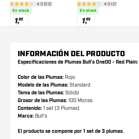
abrir panel de reseñas
4.3 (23)
abrir panel de res
4.0 (2)
4.3 estrellas de puntuación
4 estrellas de puntuación
En stock
En stock
1
,
1
,
85
85
INFORMACIÓN DEL PRODUCTO
Especificaciones de Plumas Bull's One00 - Red Plain:
Color de las Plumas:
Rojo
Modelo de las Plumas:
Standard
Tema de las Plumas:
Sólido
Grosor de las Plumas:
100 Micras
Contenido:
1 set (3 Plumas)
Marca:
Bull's
El producto se compone por 1 set de 3 plumas.