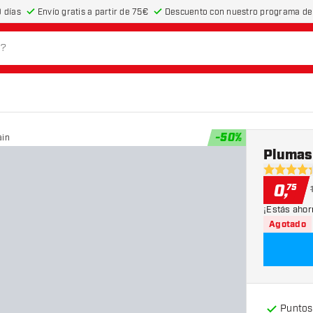
 días
Envío gratis a partir de 75€
Descuento con nuestro programa de 
-
50
%
ain
Plumas 
4.3 estrel
0
,
75
¡Estás ahor
Agotado
Puntos