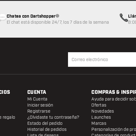
Chatea con Dartshopper
Llá
Atención al cliente no disponible
El chat está disponible 24/7, los 7 días de la semana
8:0
CIOS
CUENTA
COMPRAS & INSPI
Mi Cuenta
Ayuda para decidir so
Iniciar sesión
Ofertas
Registrarse
Novedades
e regalo
¿Olvidaste tu contraseña?
Launches
Estado del pedido
Marcas
Historial de pedidos
Personalización de pr
Lista de deseos
Categorías de produc