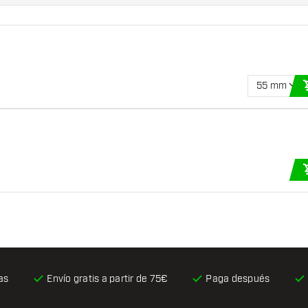
55 mm
as
Envío gratis
a partir de 75€
Paga después