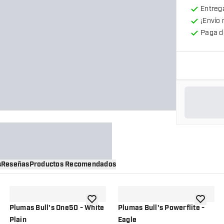
Entrega
¡Envío 
Paga d
s
Reseñas
Productos Recomendados
a la lista de deseos
añadir a la lista de deseos
añadir a 
Plumas Bull's One50 - White
Plumas Bull's Powerflite -
Plain
Eagle