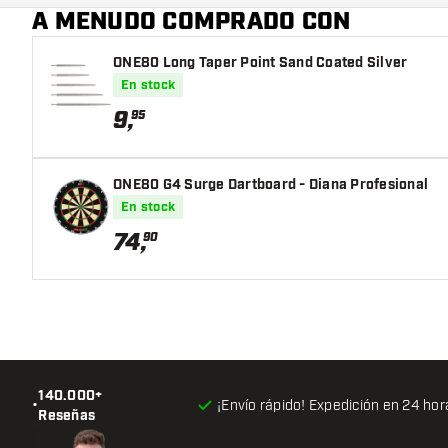
A MENUDO COMPRADO CON
ONE80 Long Taper Point Sand Coated Silver
En stock
9
,
95
ONE80 G4 Surge Dartboard - Diana Profesional
En stock
74
,
90
140.000+
•
¡Envío rápido! Expedición en 24 hor
Reseñas