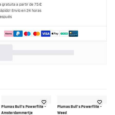
 gratuita a partir de 75 €
rápido! Envío en 24 horas
espués
la lista de deseos
añadir a la lista de deseos
añadir a la
Plumas Bull's Powerflite -
Plumas Bull's Powerflite -
P
Amsterdammertje
Weed