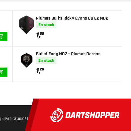
Plumas Bull's Ricky Evans 80 E2 NO2
En stock
1
,
80
AÑADIR A LA CESTA
Bullet Fang NO2 - Plumas Dardos
En stock
1
,
20
AÑADIR A LA CESTA
¡Envío rápido! Expedición en 24 horas
Envío gratis
a partir d