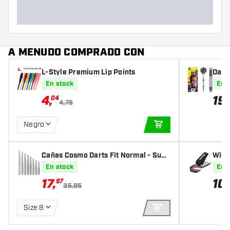
A MENUDO COMPRADO CON
L-Style Premium Lip Points
Dardo
unto 
En stock
En 
4
,
19
,
04
4,75
Negro
AÑADIR A LA CEST
Cañas Cosmo Darts Fit Normal - Supe
Winm
r Duralumin - Metal - Locked
En stock
En 
17
,
10
,
97
35,95
Size 8
AÑADIR A LA CEST