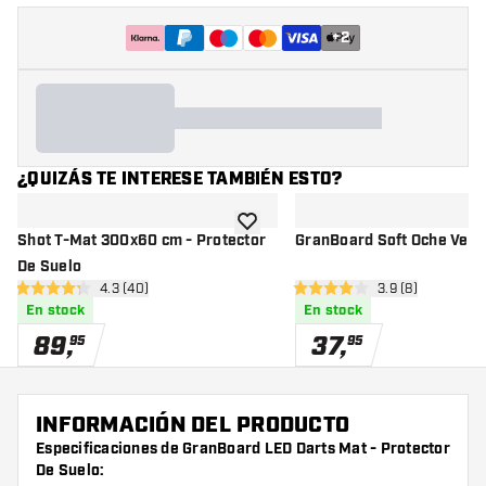
+
2
¿QUIZÁS TE INTERESE TAMBIÉN ESTO?
añadir a la lista de deseos
Shot T-Mat 300x60 cm - Protector
GranBoard Soft Oche Velc
De Suelo
abrir panel de reseñas
4.3 (40)
abrir panel de r
3.9 (8)
4.3 estrellas de puntuación
3.9 estrellas de puntuación
En stock
En stock
89
,
37
,
95
95
INFORMACIÓN DEL PRODUCTO
Especificaciones de GranBoard LED Darts Mat - Protector
De Suelo: