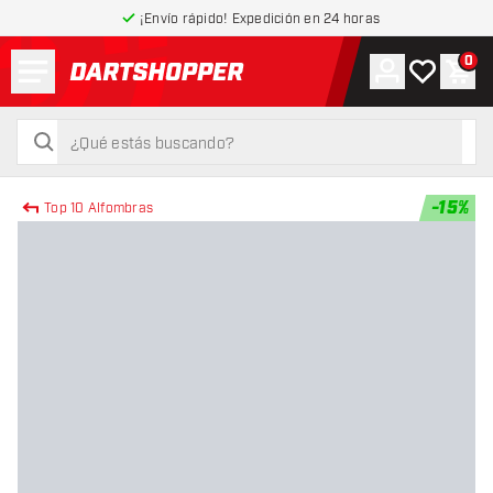
¡Envío rápido! Expedición en 24 horas
Menú
0
Cuenta
Mi lista de
Carr
volver a la página de inicio
buscar
buscar
-
15
%
Top 10 Alfombras