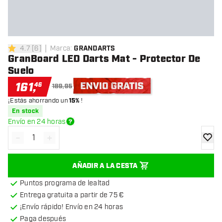
4.7
[
6
]
Marca
:
GRANDARTS
4.7 estrellas de puntuación
GranBoard LED Darts Mat - Protector De
Suelo
161
,
46
189,95
¡Estás ahorrando un
15%
!
Envío gratis
En stock
Envío en 24 horas
-
+
Disminuir cantidad
Aumentar cantidad
añadir
AÑADIR A LA CESTA
Puntos programa de lealtad
Entrega gratuita a partir de 75 €
¡Envío rápido! Envío en 24 horas
Paga después