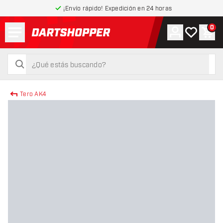
¡Envío rápido! Expedición en 24 horas
Menú
0
Cuenta
Mi lista de
Carr
volver a la página de inicio
buscar
buscar
Tero AK4