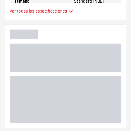
Tamaño
Standard (NO2)
Ver todas las especificaciones
plumas de dardos
Tipo
moldeados
Flexibilidad
Color principal