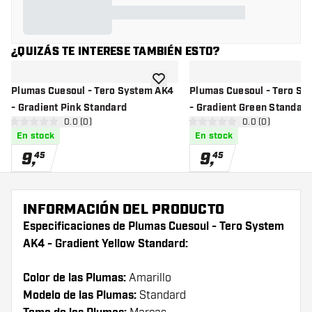
¿QUIZÁS TE INTERESE TAMBIÉN ESTO?
añadir a la lista de deseos
Plumas Cuesoul - Tero System AK4
Plumas Cuesoul - Tero Sy
- Gradient Pink Standard
- Gradient Green Standar
abrir panel de reseñas
0.0 (0)
abrir panel de r
0.0 (0)
0 estrellas de puntuación
0 estrellas de puntuación
En stock
En stock
9
,
9
,
45
45
INFORMACIÓN DEL PRODUCTO
Especificaciones de Plumas Cuesoul - Tero System
AK4 - Gradient Yellow Standard:
Color de las Plumas:
Amarillo
Modelo de las Plumas:
Standard