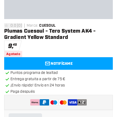
0.0
[
0
]
Marca
:
CUESOUL
0 estrellas de puntuación
Plumas Cuesoul - Tero System AK4 -
Gradient Yellow Standard
9
,
45
Agotado
NOTIFÍCAME
Puntos programa de lealtad
Entrega gratuita a partir de 75 €
¡Envío rápido! Envío en 24 horas
Paga después
+
2