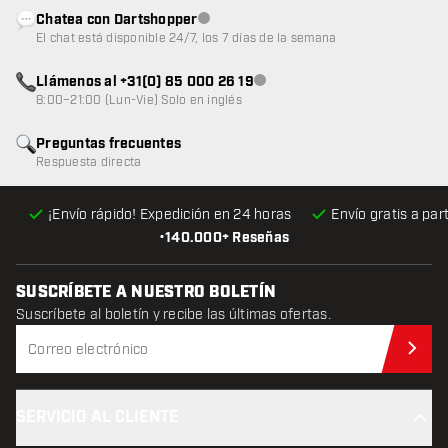
Chatea con Dartshopper
Atención al cliente no disponible
El chat está disponible 24/7, los 7 días de la semana
Llámenos al +31(0) 85 000 26 19
Atención al cliente no disponible
8:00–21:00 (Lun-Vie) Solo en inglés
Preguntas frecuentes
Respuesta directa
¡Envío rápido! Expedición en 24 horas
Envío gratis
a par
•
140.000+ Reseñas
SUSCRÍBETE A NUESTRO BOLETÍN
Suscríbete al boletín y recibe las últimas ofertas.
Sus
SERVICIO AL CLIENTE