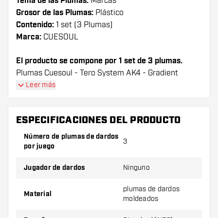
Tema de las Plumas:
Marcas
Grosor de las Plumas:
Plástico
Contenido:
1 set (3 Plumas)
Marca:
CUESOUL
El producto se compone por 1 set de 3 plumas.
Plumas Cuesoul - Tero System AK4 - Gradient
Yellow Standard plumas tienen una larga vida útil.
Leer más
Estas plumas sólo se puede utilizar con las cañas
Cuesoul.
ESPECIFICACIONES DEL PRODUCTO
¡Consejo de Dartshopper!
Número de plumas de dardos
3
por juego
Asegúrate de tener suficientes plumas y cañas.
Estas pueden dañarse o romperse con el uso.
Jugador de dardos
Ninguno
plumas de dardos
Prueba una forma, un material o un grosor
Material
moldeados
diferente de plumas para descubrir qué
variante es mejor para ti.