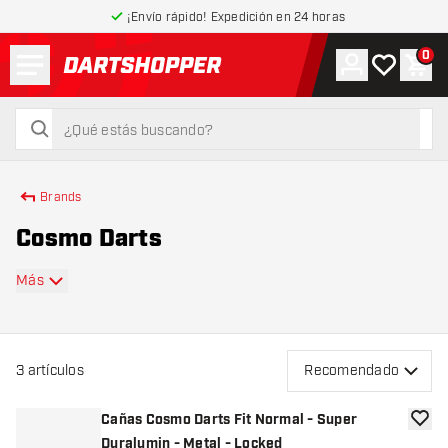
¡Envío rápido! Expedición en 24 horas
Menú
0
Cuenta
Mi lista de
Carr
volver a la página de inicio
buscar
buscar
Brands
Cosmo Darts
Más
3
artículos
Recomendado
Cañas Cosmo Darts Fit Normal - Super
añadir
Duralumin - Metal - Locked