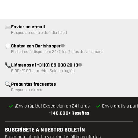
Enviar un e-mail
Respuesta dentro de 1 día hábil
Chatea con Dartshopper
Atención al cliente no disponible
El chat está disponible 24/7, los 7 días de la semana
Llámenos al +31(0) 85 000 26 19
Atención al cliente no disponible
8:00–21:00 (Lun-Vie) Solo en inglés
Preguntas frecuentes
Respuesta directa
¡Envío rápido! Expedición en 24 horas
Envío gratis
a par
•
140.000+ Reseñas
SUSCRÍBETE A NUESTRO BOLETÍN
Suscríbete al boletín y recibe las últimas ofertas.