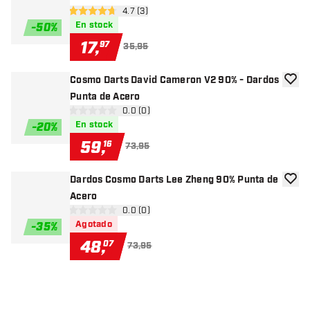
abrir panel de reseñas
4.7 (3)
4.7 estrellas de puntuación
En stock
-
50
%
17
,
97
35,95
Cosmo Darts David Cameron V2 90% - Dardos
añadir
Punta de Acero
abrir panel de reseñas
0.0 (0)
0 estrellas de puntuación
En stock
-
20
%
59
,
16
73,95
Dardos Cosmo Darts Lee Zheng 90% Punta de
añadir
Acero
abrir panel de reseñas
0.0 (0)
0 estrellas de puntuación
Agotado
-
35
%
48
,
07
73,95