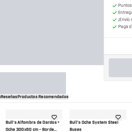
Puntos
Entrega
¡Envío 
Paga d
s
Reseñas
Productos Recomendados
a la lista de deseos
añadir a la lista de deseos
añadir a 
Bull's Alfombra de Dardos +
Bull's Oche System Steel
Oche 300x60 cm - Borde
Buses