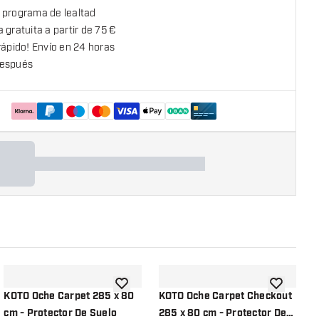
 programa de lealtad
 gratuita a partir de 75 €
rápido! Envío en 24 horas
espués
la lista de deseos
añadir a la lista de deseos
añadir a la
KOTO Oche Carpet 285 x 80
KOTO Oche Carpet Checkout
B
cm - Protector De Suelo
285 x 80 cm - Protector De
Y