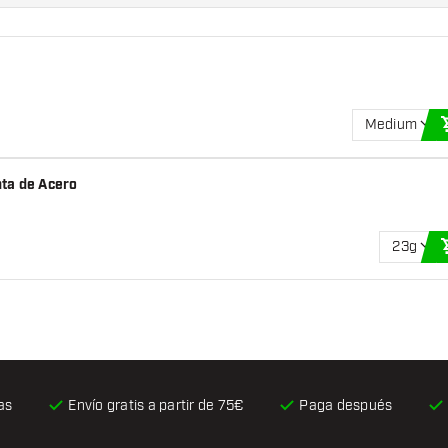
Medium
ta de Acero
23g
as
Envío gratis
a partir de 75€
Paga después