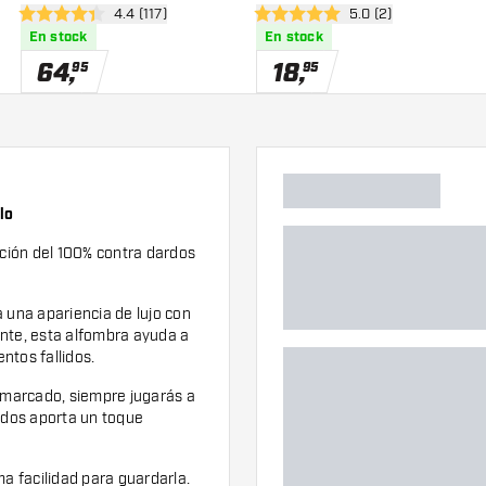
eñas
abrir panel de reseñas
4.4 (117)
abrir panel de reseñ
5.0 (2)
Rojo
4.4 estrellas de puntuación
5 estrellas de puntuación
En stock
En stock
64
,
18
,
95
95
lo
ción del 100% contra dardos
una apariencia de lujo con
ente, esta alfombra ayuda a
ntos fallidos.
 marcado, siempre jugarás a
rados aporta un toque
ma facilidad para guardarla.