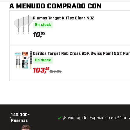
A MENUDO COMPRADO CON
Plumas Target K-Flex Clear NO2
En stock
10
,
95
Dardos Target Rob Cross 95K Swiss Point 95% Pun
En stock
103
,
96
129,95
140.000+
•
¡Envío rápido! Expedición en 24 hor
Reseñas