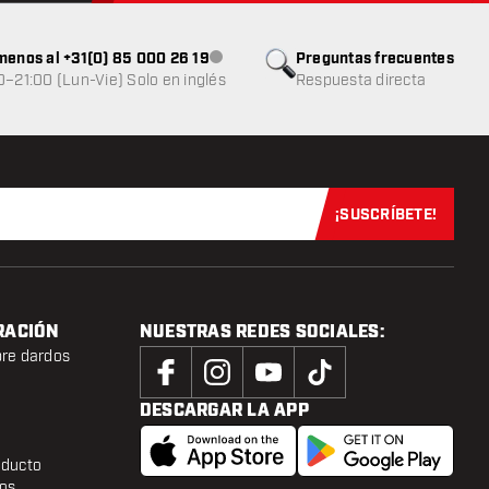
menos al +31(0) 85 000 26 19
Preguntas frecuentes
Atención al cliente no disponible
0–21:00 (Lun-Vie) Solo en inglés
Respuesta directa
¡SUSCRÍBETE!
Suscríbete aho
RACIÓN
NUESTRAS REDES SOCIALES:
bre dardos
DESCARGAR LA APP
oducto
tos