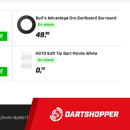
Bull's Advantage Oro Dartboard Surround
En stock
49
,
95
AÑADIR A LA CESTA
KOTO Soft Tip Dart Points White
En stock
0
,
75
AÑADIR A LA CESTA
¡Envío rápido! Expedición en 24 horas
Envío gratis
a partir d