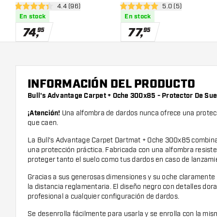
abrir panel de reseñas
4.4 (96)
abrir panel de res
5.0 (5)
Suelo
Protector De Suelo
4.4 estrellas de puntuación
5 estrellas de puntuación
En stock
En stock
74
,
77
,
95
95
INFORMACIÓN DEL PRODUCTO
Bull's Advantage Carpet + Oche 300x85 - Protector De Sue
¡Atención!
Una alfombra de dardos nunca ofrece una protec
que caen.
La Bull's Advantage Carpet Dartmat + Oche 300x85 combina 
una protección práctica. Fabricada con una alfombra resist
proteger tanto el suelo como tus dardos en caso de lanzamie
Gracias a sus generosas dimensiones y su oche claramente
la distancia reglamentaria. El diseño negro con detalles do
profesional a cualquier configuración de dardos.
Se desenrolla fácilmente para usarla y se enrolla con la mis