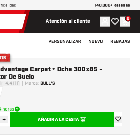
140.000+ Reseñas
fidelidad
0
Cuenta
Mi lista de d
Carrit
Atención al cliente
PERSONALIZAR
NUEVO
REBAJAS
 Advantage Carpet + Oche 300x85 -
or De Suelo
4.4 (11)
Marca
:
BULL'S
las de puntuación
4 horas
+
AÑADIR A LA CESTA
uir cantidad
Aumentar cantidad
añadir a la l