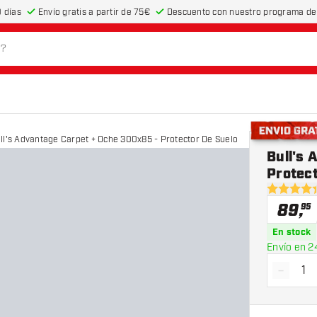
 días
Envío gratis a partir de 75€
Descuento con nuestro programa de 
Bull's Advantage Carpet + Oche 300x85 - Protector De Suelo
Envío gratis
Bull's
Protect
4.4 estrel
89
,
95
En stock
Envío en 2
-
Dismin