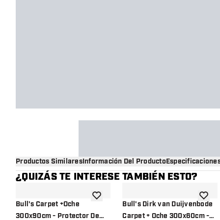
Productos Similares
Información Del Producto
Especificacione
¿QUIZÁS TE INTERESE TAMBIÉN ESTO?
añadir a la lista de deseos
añadir 
Bull's Carpet +Oche
Bull's Dirk van Duijvenbode
300x90cm - Protector De
Carpet + Oche 300x60cm -