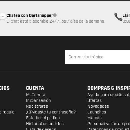
Chatea con Dartshopper
Llá
Atención al cliente no disponible
El chat está disponible 24/7, los 7 días de la semana
8:0
CIOS
CUENTA
COMPRAS & INSPI
Mi Cuenta
Ayuda para decidir so
Iniciar sesión
Ofertas
Registrarse
Novedades
e regalo
¿Olvidaste tu contraseña?
Launches
Estado del pedido
Marcas
Historial de pedidos
Personalización de pr
Lista de deseos
Categorías de produc