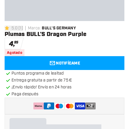
5.0
[
1
]
Marca
:
BULL'S GERMANY
5 estrellas de puntuación
Plumas BULL'S Dragon Purple
4
,
95
Agotado
NOTIFÍCAME
Puntos programa de lealtad
Entrega gratuita a partir de 75 €
¡Envío rápido! Envío en 24 horas
Paga después
+
2