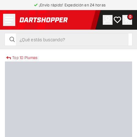
¡Envío rápido! Expedición en 24 horas
Menú
0
Cuenta
Mi lista de
Carr
volver a la página de inicio
buscar
buscar
Top 10 Plumas