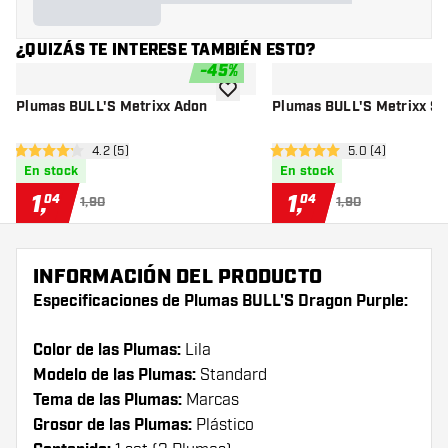
¿QUIZÁS TE INTERESE TAMBIÉN ESTO?
-
45
%
añadir a la lista de deseos
Plumas BULL'S Metrixx Adon
Plumas BULL'S Metrixx St
abrir panel de reseñas
4.2 (5)
abrir panel de r
5.0 (4)
4.2 estrellas de puntuación
5 estrellas de puntuación
En stock
En stock
1
,
1
,
04
04
1,90
1,90
INFORMACIÓN DEL PRODUCTO
Especificaciones de Plumas BULL'S Dragon Purple:
Color de las Plumas:
Lila
Modelo de las Plumas:
Standard
Tema de las Plumas:
Marcas
Grosor de las Plumas:
Plástico