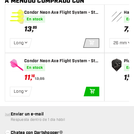
A MENUDO COMPRADO CON
Condor Neon Axe Flight System - Sta
Harro
ndard Yellow
er
En stock
En 
13
,
7
,
95
95
Long
26 mm
AÑADIR A LA CEST
Condor Neon Axe Flight System - Sta
Plum
ndard Pink
En stock
En 
11
,
1
,
16
50
13,95
Long
AÑADIR A LA CEST
Enviar un e-mail
Respuesta dentro de 1 día hábil
Chatea con Dartshopper