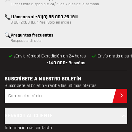
Atención al cliente no disponible
El chat está disponible 24/7, los 7 días de la semana
Llámenos al +31(0) 85 000 26 19
Atención al cliente no disponible
8:00–21:00 (Lun-Vie) Solo en inglés
Preguntas frecuentes
Respuesta directa
¡Envío rápido! Expedición en 24 horas
Envío gratis
a par
•
140.000+ Reseñas
SUSCRÍBETE A NUESTRO BOLETÍN
Suscríbete al boletín y recibe las últimas ofertas.
Sus
SERVICIO AL CLIENTE
Información de contacto