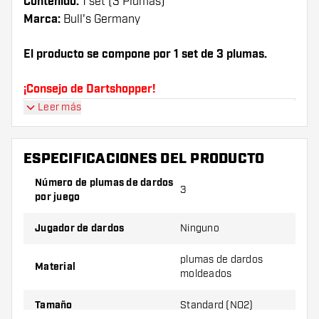
Contenido:
1 set (3 Plumas)
Marca:
Bull's Germany
El producto se compone por 1 set de 3 plumas.
¡Consejo de Dartshopper!
Leer más
Asegúrate de tener suficientes plumas y cañas.
Estas pueden dañarse o romperse con el uso.
ESPECIFICACIONES DEL PRODUCTO
Prueba una forma, un material o un grosor
Número de plumas de dardos
3
diferente de plumas para descubrir qué
por juego
variante es mejor para ti.
Jugador de dardos
Ninguno
plumas de dardos
Material
moldeados
Tamaño
Standard (NO2)