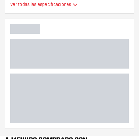
Ver todas las especificaciones
plumas de dardos
Tipo
moldeados
Flexibilidad
Color principal