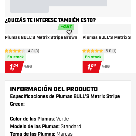
¿QUIZÁS TE INTERESE TAMBIÉN ESTO?
-
45
%
añadir a la lista de deseos
Plumas BULL'S Metrix Stripe Brown
Plumas BULL'S Metrix Str
abrir panel de reseñas
4.3 (3)
abrir panel de r
5.0 (1)
4.3 estrellas de puntuación
5 estrellas de puntuación
En stock
En stock
1
,
1
,
04
04
1,90
1,90
INFORMACIÓN DEL PRODUCTO
Especificaciones de Plumas BULL'S Metrix Stripe
Green:
Color de las Plumas:
Verde
Modelo de las Plumas:
Standard
Tema de las Plumas:
Marcas