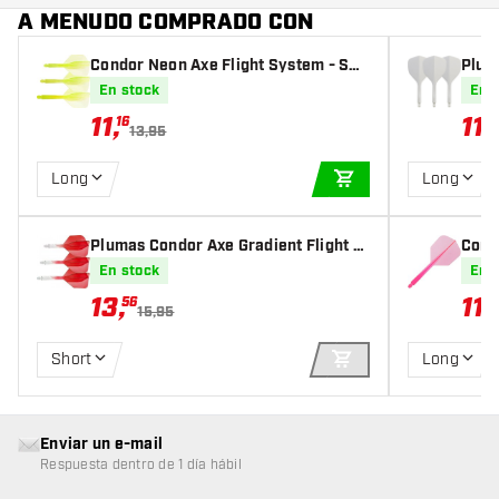
A MENUDO COMPRADO CON
Condor Neon Axe Flight System - Sm
Plum
all Yellow
En stock
En 
11
,
11
,
16
8
13,95
Long
Long
AÑADIR A LA CEST
Plumas Condor Axe Gradient Flight S
Cond
ystem - Small Red
all P
En stock
En 
13
,
11
,
56
1
15,95
Short
Long
AÑADIR A LA CEST
Enviar un e-mail
Respuesta dentro de 1 día hábil