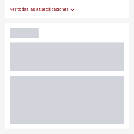
Tipo
Estándar
Ver todas las especificaciones
Flexibilidad
Color principal