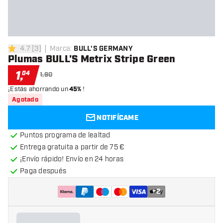
4.7
[
3
]
Marca
:
BULL'S GERMANY
4.7 estrellas de puntuación
Plumas BULL'S Metrix Stripe Green
1
,
04
1,90
¡Estás ahorrando un
45%
!
Agotado
NOTIFÍCAME
Puntos programa de lealtad
Entrega gratuita a partir de 75 €
¡Envío rápido! Envío en 24 horas
Paga después
+
2