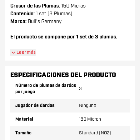
Grosor de las Plumas:
150 Micras
Contenido:
1 set (3 Plumas)
Marca:
Bull's Germany
El producto se compone por 1 set de 3 plumas.
¡Consejo de Dartshopper!
Leer más
Asegúrate de tener suficientes plumas y cañas.
Estas pueden dañarse o romperse con el uso.
ESPECIFICACIONES DEL PRODUCTO
Número de plumas de dardos
3
Prueba una forma, un material o un grosor
por juego
diferente de plumas para descubrir qué
variante es mejor para ti.
Jugador de dardos
Ninguno
Material
150 Micron
Tamaño
Standard (NO2)