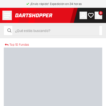
¡Envío rápido! Expedición en 24 horas
Menú
0
Cuenta
Mi lista de
Carr
volver a la página de inicio
buscar
buscar
Top 10 Fundas