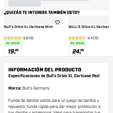
¿QUIZÁS TE INTERESE TAMBIÉN ESTO?
añadir a la lista de deseos
Bull's Orbis XL Dartcase Mint
BULL'S Orbis XL Dartcase
abrir panel de reseñas
4.9 (15)
abrir panel de r
4.4 (10)
4.9 estrellas de puntuación
4.4 estrellas de puntuación
En stock
En stock
19
,
24
,
95
95
INFORMACIÓN DEL PRODUCTO
Especificaciones de Bull's Orbis XL Dartcase Red:
Marca:
Bull's Germany
Funda de dardos valida para un juego de dardos y
repuesto, funda rígida para dar mejor protección a
tus dardos y accesorios. Ideal para transportar tus