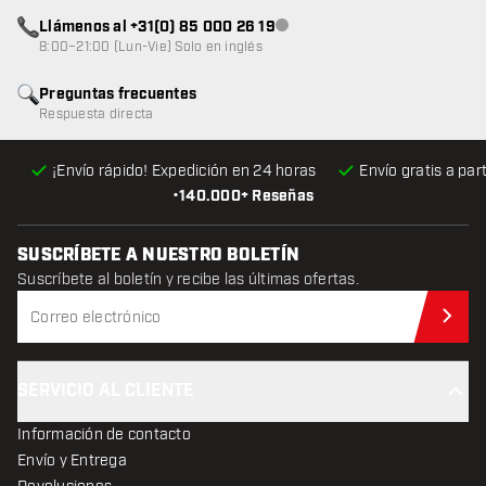
Llámenos al +31(0) 85 000 26 19
Atención al cliente no disponible
8:00–21:00 (Lun-Vie) Solo en inglés
Preguntas frecuentes
Respuesta directa
¡Envío rápido! Expedición en 24 horas
Envío gratis
a par
•
140.000+ Reseñas
SUSCRÍBETE A NUESTRO BOLETÍN
Suscríbete al boletín y recibe las últimas ofertas.
Sus
SERVICIO AL CLIENTE
Información de contacto
Envío y Entrega