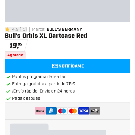
4.9
[
15
]
Marca
:
BULL'S GERMANY
4.9 estrellas de puntuación
Bull's Orbis XL Dartcase Red
19
,
95
Agotado
NOTIFÍCAME
Puntos programa de lealtad
Entrega gratuita a partir de 75 €
¡Envío rápido! Envío en 24 horas
Paga después
+
2