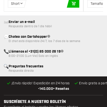
Short
Tamaño 6
AÑADIR A LA CEST
Enviar un e-mail
Respuesta dentro de 1 día hábil
Chatea con Dartshopper
Atención al cliente no disponible
El chat está disponible 24/7, los 7 días de la semana
Llámenos al +31(0) 85 000 26 19
Atención al cliente no disponible
8:00–21:00 (Lun-Vie) Solo en inglés
Preguntas frecuentes
Respuesta directa
¡Envío rápido! Expedición en 24 horas
Envío gratis
a par
•
140.000+ Reseñas
SUSCRÍBETE A NUESTRO BOLETÍN