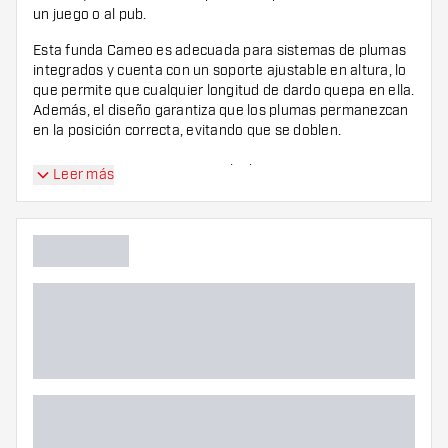
un juego o al pub.
Esta funda Cameo es adecuada para sistemas de plumas
integrados y cuenta con un soporte ajustable en altura, lo
que permite que cualquier longitud de dardo quepa en ella.
Además, el diseño garantiza que los plumas permanezcan
en la posición correcta, evitando que se doblen.
¡Nota!
Cameo Acento Denim Black se entrega sin
Leer más
accesorios.