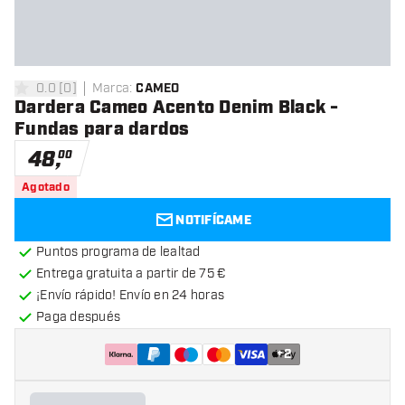
0.0
[
0
]
Marca
:
CAMEO
0 estrellas de puntuación
Dardera Cameo Acento Denim Black -
Fundas para dardos
48
,
00
Agotado
NOTIFÍCAME
Puntos programa de lealtad
Entrega gratuita a partir de 75 €
¡Envío rápido! Envío en 24 horas
Paga después
+
2