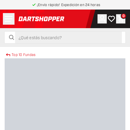
¡Envío rápido! Expedición en 24 horas
Menú
0
Cuenta
Mi lista de
Carr
volver a la página de inicio
buscar
buscar
Top 10 Fundas