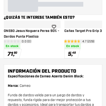
¿QUIZÁS TE INTERESE TAMBIÉN ESTO?
añadir a la lista de deseos
ONE80 Jesus Noguera Perea 90% -
Cañas Target Pro Grip 3 S
Dardos Punta Plastico
abrir panel de reseñas
0.0 (0)
abrir panel de 
4.7 (229)
0 estrellas de puntuación
4.7 estrellas de puntuación
En stock
En stock
71
,
5
,
90
49
INFORMACIÓN DEL PRODUCTO
Especificaciones de Cameo Acento Denim Black:
Marca:
Cameo
Funda de dardos valida para un juego de dardos y
repuesto, funda rígida para dar mejor protección a tus
dardos y accesorios. Ideal para transportar tus dardos a