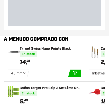
A MENUDO COMPRADO CON
Target Swiss Nano Points Black
Cañ
En stock
En 
14
,
2
,
95
50
40 mm
Inbetween
AÑADIR A LA CEST
Cañas Target Pro Grip 3 Set Lime Gre
Cueso
en
ghts
En stock
En 
5
,
18
,
49