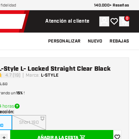
140.000+ Reseñas
fidelidad
0
Cuenta
Mi lista de d
Carrit
Atención al cliente
PERSONALIZAR
NUEVO
REBAJAS
-Style L- Locked Straight Clear Black
4.7 (19)
Marca
:
L-STYLE
las de puntuación
5,50
rando un
15%
!
4 horas
ección
:
Short 190
30
+
AÑADIR A LA CESTA