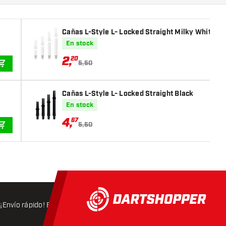
Cañas L-Style L- Locked Straight Milky White
En stock
2
,
20
5,50
AÑADIR A LA CESTA
Cañas L-Style L- Locked Straight Black
En stock
4
,
67
5,50
AÑADIR A LA CESTA
¡Envío rápido! Expedición en 24 horas
Envío gratis
a partir d