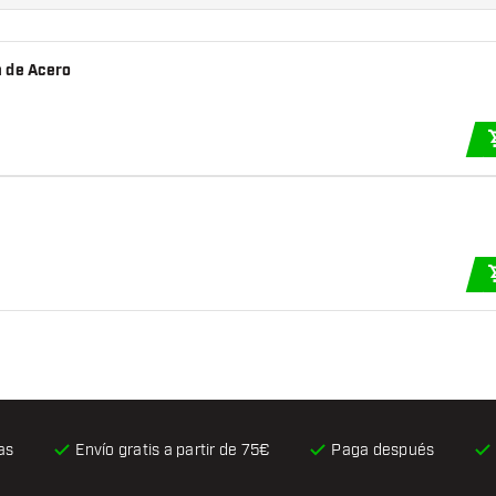
 qué variante es mejor
a de Acero
as
Envío gratis
a partir de 75€
Paga después