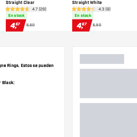
Straight Clear
Straight White
eñas
abrir panel de reseñas
4.7 (28)
abrir panel de reseñ
4.3 (9)
4.7 estrellas de puntuación
4.3 estrellas de puntuación
En stock
En stock
4
,
4
,
67
67
5,50
5,50
gne Rings. Estos se pueden
r Black: