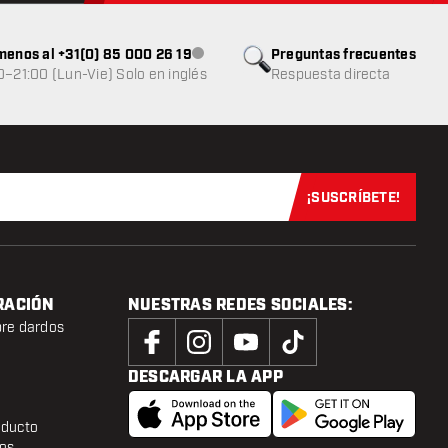
menos al +31(0) 85 000 26 19
Preguntas frecuentes
Atención al cliente no disponible
0–21:00 (Lun-Vie) Solo en inglés
Respuesta directa
¡SUSCRÍBETE!
Suscríbete aho
RACIÓN
NUESTRAS REDES SOCIALES:
bre dardos
DESCARGAR LA APP
oducto
tos