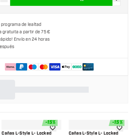
uir cantidad
Aumentar cantidad
añadir a la l
 programa de lealtad
 gratuita a partir de 75 €
rápido! Envío en 24 horas
espués
-
15
%
-
15
%
la lista de deseos
añadir a la lista de deseos
añadir a la
Cañas L-Style L- Locked
Cañas L-Style L- Locked
C