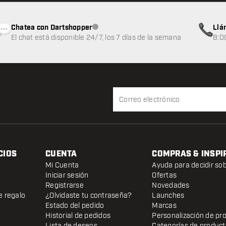
Chatea con Dartshopper
Llá
Atención al cliente no disponible
El chat está disponible 24/7, los 7 días de la semana
8:0
CIOS
CUENTA
COMPRAS & INSPI
Mi Cuenta
Ayuda para decidir so
Iniciar sesión
Ofertas
Registrarse
Novedades
e regalo
¿Olvidaste tu contraseña?
Launches
Estado del pedido
Marcas
Historial de pedidos
Personalización de pr
Lista de deseos
Categorías de produc