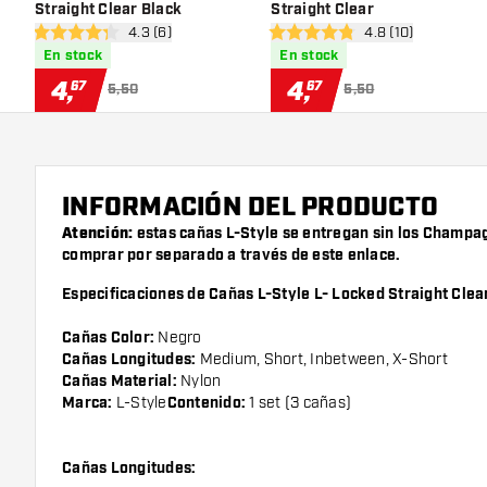
Straight Clear Black
Straight Clear
abrir panel de reseñas
4.3 (6)
abrir panel de res
4.8 (10)
4.3 estrellas de puntuación
4.8 estrellas de puntuación
En stock
En stock
4
,
4
,
67
67
5,50
5,50
INFORMACIÓN DEL PRODUCTO
Atención:
estas cañas L-Style se entregan sin los Champa
comprar por separado a través de este
enlace
.
Especificaciones de Cañas L-Style L- Locked Straight Clea
Cañas Color:
Negro
Cañas Longitudes:
Medium, Short, Inbetween, X-Short
Cañas Material:
Nylon
Marca:
L-Style
Contenido:
1 set (3 cañas)
Cañas Longitudes: