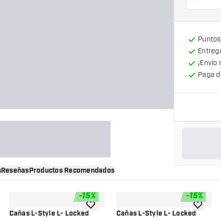
Dismin
Puntos
Entrega
¡Envío 
Paga d
s
Reseñas
Productos Recomendados
-
15
%
-
15
%
a la lista de deseos
añadir a la lista de deseos
añadir a 
Cañas L-Style L- Locked
Cañas L-Style L- Locked