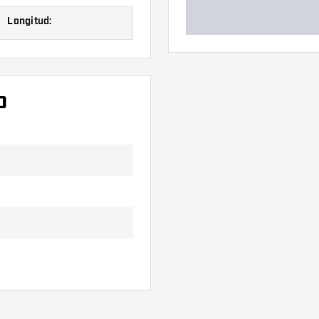
Longitud:
ra Short, zie foto
Short, zie foto
O
etween, zie foto
edium, zie foto
tas pueden dañarse o