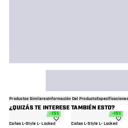
Productos Similares
Información Del Producto
Especificacione
¿QUIZÁS TE INTERESE TAMBIÉN ESTO?
-
15
%
-
15
%
añadir a la lista de deseos
añadir 
Cañas L-Style L- Locked
Cañas L-Style L- Locked