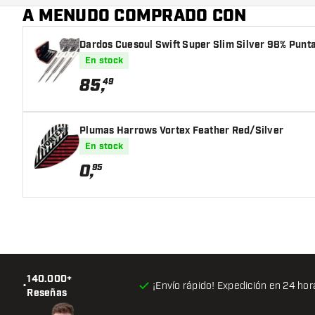
Prueba cañas de diferentes tamaños para descubrir
A MENUDO COMPRADO CON
para ti.
Dardos Cuesoul Swift Super Slim Silver 98% Punt
En stock
85
,
49
Plumas Harrows Vortex Feather Red/Silver
En stock
0
,
95
140.000+
•
¡Envío rápido! Expedición en 24 hor
Reseñas