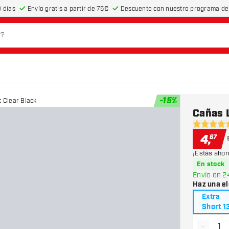
 días
Envío gratis a partir de 75€
Descuento con nuestro programa de 
-
15
%
t Clear Black
Cañas L
4.7 estrel
4
,
67
¡Estás ahor
En stock
Envío en 2
Haz una el
Extra
Short 1
-