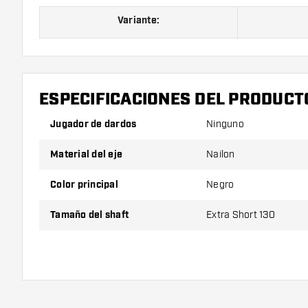
Variante:
Variante 130
Ext
Variante 190
ESPECIFICACIONES DEL PRODUCT
Variante 260
Inb
Jugador de dardos
Ninguno
Variante 330
M
Material del eje
Nailon
Color principal
Negro
El producto se compone por 1 set de 3 cañas.
Tamaño del shaft
Extra Short 130
¡Consejo de Dartshopper!
Asegúrate de tener suficientes plumas y cañas. Es
romperse con el uso.