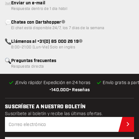
Enviar un e-mail
Respuesta dentro de 1 día hábil
Chatea con Dartshopper
Atención al cliente no disponible
El chat está disponible 24/7, los 7 días de la semana
Llámenos al +31(0) 85 000 26 19
Atención al cliente no disponible
8:00–21:00 (Lun-Vie) Solo en inglés
Preguntas frecuentes
Respuesta directa
¡Envío rápido! Expedición en 24 horas
Envío gratis
a par
•
140.000+ Reseñas
SUSCRÍBETE A NUESTRO BOLETÍN
Suscríbete al boletín y recibe las últimas ofertas.
Sus