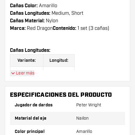
Cañas Color:
Amarillo
Cañas Longitudes:
Medium, Short
Cañas Material:
Nylon
Marca:
Red Dragon
Contenido:
1 set (3 cañas)
Cañas Longitudes:
Variante:
Longitud:
Short
35.00 mm
Leer más
Medium
48.00 mm
ESPECIFICACIONES DEL PRODUCTO
Jugador de dardos
Peter Wright
El producto se compone por 1 set de 3 cañas.
Material del eje
Nailon
¡Consejo de Dartshopper!
Color principal
Amarillo
Asegúrate de tener suficientes plumas y cañas.