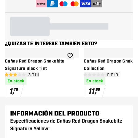
+
2
¿QUIZÁS TE INTERESE TAMBIÉN ESTO?
añadir a la lista de deseos
Cañas Red Dragon Snakebite
Cañas Red Dragon Snakeb
Signature Black Tint
Collection
abrir panel de reseñas
3.0 (1)
abrir panel de r
0.0 (0)
3 estrellas de puntuación
0 estrellas de puntuación
En stock
En stock
1
,
11
,
75
95
INFORMACIÓN DEL PRODUCTO
Especificaciones de Cañas Red Dragon Snakebite
Signature Yellow: