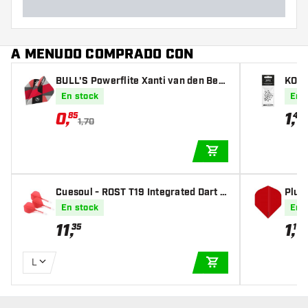
A MENUDO COMPRADO CON
BULL'S Powerflite Xanti van den Ber
KOTO
gh NO2 - Plumas Dardos
En stock
En 
0
,
1
,
85
45
1,70
AÑADIR A LA CEST
Cuesoul - ROST T19 Integrated Dart F
Plum
lights - Standard Shape - Clear Red
En stock
En 
11
,
1
,
35
10
L
AÑADIR A LA CEST