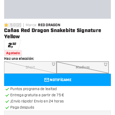
5.0
[
2
]
Marca
:
RED DRAGON
5 estrellas de puntuación
Cañas Red Dragon Snakebite Signature
Yellow
2
,
50
Agotado
Haz una elección
:
Short
Medium
NOTIFÍCAME
Puntos programa de lealtad
Entrega gratuita a partir de 75 €
¡Envío rápido! Envío en 24 horas
Paga después