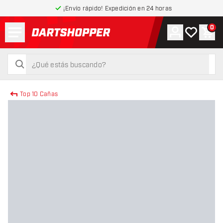
¡Envío rápido! Expedición en 24 horas
Menú
0
Cuenta
Mi lista de
Carr
volver a la página de inicio
buscar
buscar
Top 10 Cañas