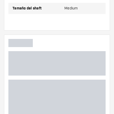
Estas pueden dañarse o romperse con el uso.
Tamaño del shaft
Medium
Prueba cañas de diferentes tamaños para
descubrir qué variante es mejor para ti.