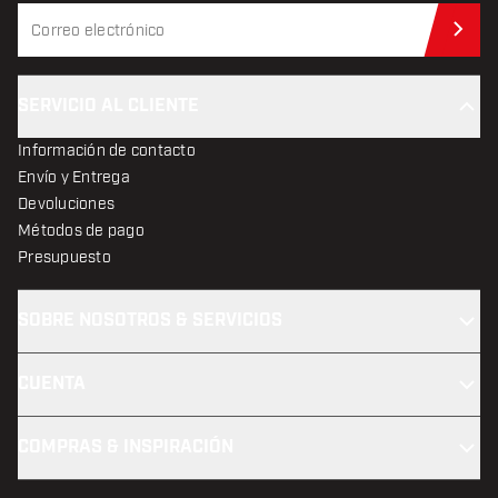
Sus
SERVICIO AL CLIENTE
Información de contacto
Envío y Entrega
Devoluciones
Métodos de pago
Presupuesto
SOBRE NOSOTROS & SERVICIOS
CUENTA
COMPRAS & INSPIRACIÓN