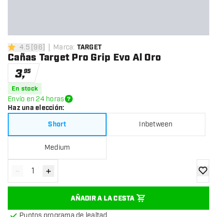
4.5
[
96
]
Marca
:
TARGET
4.5 estrellas de puntuación
Cañas Target Pro Grip Evo Al Oro
3
,
95
En stock
Envío en 24 horas
Haz una elección
:
Short
Inbetween
Medium
-
+
Disminuir cantidad
Aumentar cantidad
añadir
AÑADIR A LA CESTA
Puntos programa de lealtad