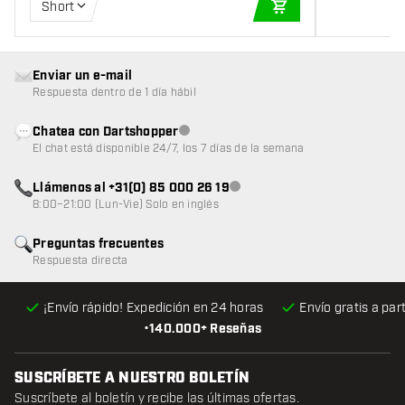
Short
AÑADIR A LA CEST
Enviar un e-mail
Respuesta dentro de 1 día hábil
Chatea con Dartshopper
Atención al cliente no disponible
El chat está disponible 24/7, los 7 días de la semana
Llámenos al +31(0) 85 000 26 19
Atención al cliente no disponible
8:00–21:00 (Lun-Vie) Solo en inglés
Preguntas frecuentes
Respuesta directa
¡Envío rápido! Expedición en 24 horas
Envío gratis
a par
•
140.000+ Reseñas
SUSCRÍBETE A NUESTRO BOLETÍN
Suscríbete al boletín y recibe las últimas ofertas.