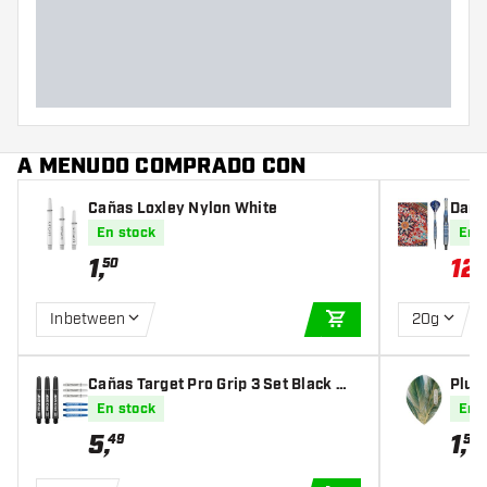
A MENUDO COMPRADO CON
Cañas Loxley Nylon White
Dard
En stock
En 
1
,
12
50
Inbetween
20g
AÑADIR A LA CEST
Cañas Target Pro Grip 3 Set Black Wh
Plum
ite Blue
ear
En stock
En 
5
,
1
,
49
50