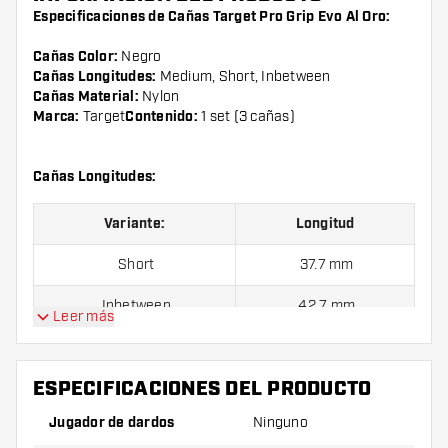
Especificaciones de Cañas Target Pro Grip Evo Al Oro:
Cañas Color:
Negro
Cañas Longitudes:
Medium, Short, Inbetween
Cañas Material:
Nylon
Marca:
Target
Contenido:
1 set (3 cañas)
Cañas Longitudes:
Variante:
Longitud
Short
37.7 mm
Inbetween
42.7 mm
Leer más
Medium
47.7 mm
ESPECIFICACIONES DEL PRODUCTO
El producto se compone por 1 set de 3 cañas.
Jugador de dardos
Ninguno