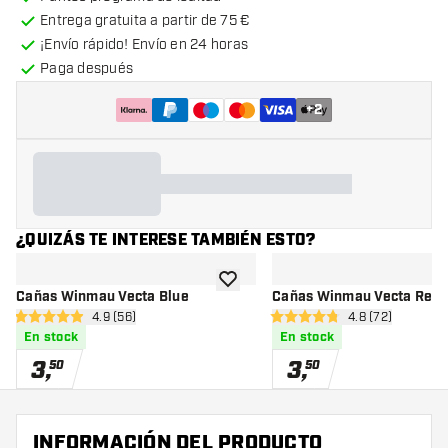
Entrega gratuita a partir de 75 €
¡Envío rápido! Envío en 24 horas
Paga después
+
2
¿QUIZÁS TE INTERESE TAMBIÉN ESTO?
añadir a la lista de deseos
Cañas Winmau Vecta Blue
Cañas Winmau Vecta Red
abrir panel de reseñas
4.9 (56)
abrir panel de 
4.8 (72)
4.9 estrellas de puntuación
4.8 estrellas de puntuación
En stock
En stock
3
,
3
,
50
50
INFORMACIÓN DEL PRODUCTO