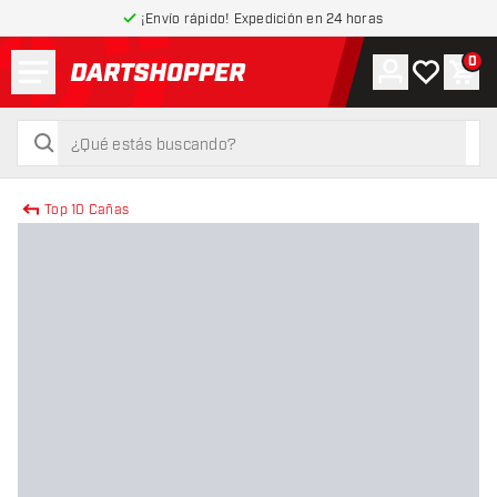
¡Envío rápido! Expedición en 24 horas
Menú
0
Cuenta
Mi lista de
Carr
volver a la página de inicio
buscar
buscar
Top 10 Cañas