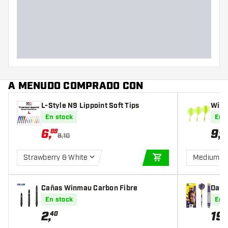
A MENUDO COMPRADO CON
L-Style N9 Lippoint Soft Tips
Winm
En stock
En 
6
,
9
,
88
50
8,10
Strawberry & White
Medium
AÑADIR A LA CEST
Cañas Winmau Carbon Fibre
Dardo
unto 
En stock
En 
2
,
19
,
40