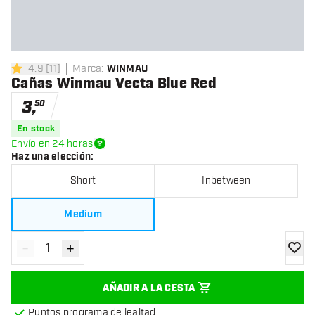
4.9
[
11
]
Marca
:
WINMAU
4.9 estrellas de puntuación
Cañas Winmau Vecta Blue Red
3
,
50
En stock
Envío en 24 horas
Haz una elección
:
Short
Inbetween
Medium
-
+
Disminuir cantidad
Aumentar cantidad
añadir
AÑADIR A LA CESTA
Puntos programa de lealtad