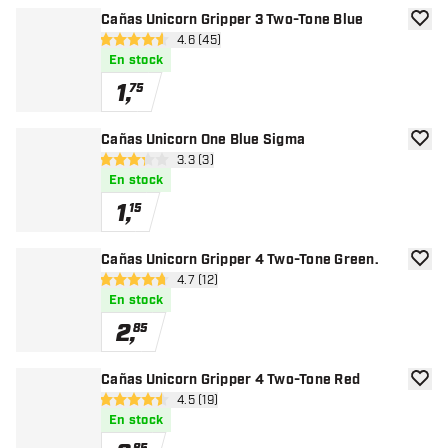
Cañas Unicorn Gripper 3 Two-Tone Blue
añadir
abrir panel de reseñas
4.6 (45)
4.6 estrellas de puntuación
En stock
1
,
75
Cañas Unicorn One Blue Sigma
añadir
abrir panel de reseñas
3.3 (3)
3.3 estrellas de puntuación
En stock
1
,
15
Cañas Unicorn Gripper 4 Two-Tone Green.
añadir
abrir panel de reseñas
4.7 (12)
4.7 estrellas de puntuación
En stock
2
,
85
Cañas Unicorn Gripper 4 Two-Tone Red
añadir
abrir panel de reseñas
4.5 (19)
4.5 estrellas de puntuación
En stock