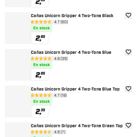
2
,
85
Cañas Unicorn Gripper 4 Two-Tone Black
añadir
abrir panel de reseñas
4.7 (60)
4.7 estrellas de puntuación
En stock
2
,
85
Cañas Unicorn Gripper 4 Two-Tone Blue
añadir
abrir panel de reseñas
4.8 (35)
4.8 estrellas de puntuación
En stock
2
,
85
Cañas Unicorn Gripper 4 Two-Tone Blue Top
añadir
abrir panel de reseñas
4.7 (19)
4.7 estrellas de puntuación
En stock
2
,
35
Cañas Unicorn Gripper 4 Two-Tone Green Top
añadir
abrir panel de reseñas
4.6 (7)
4.6 estrellas de puntuación