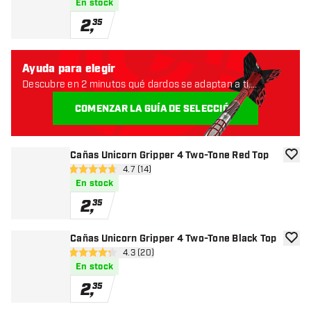
En stock
2
,
35
Ayuda para elegir
Descubre en 2 minutos qué dardos se adaptan a ti.
Empecemos:
COMENZAR LA GUÍA DE SELECCIÓN
Cañas Unicorn Gripper 4 Two-Tone Red Top
añadir
abrir panel de reseñas
4.7 (14)
4.7 estrellas de puntuación
En stock
2
,
35
Cañas Unicorn Gripper 4 Two-Tone Black Top
añadir
abrir panel de reseñas
4.3 (20)
4.3 estrellas de puntuación
En stock
2
,
35