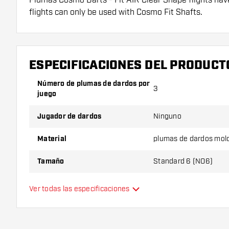
flights can only be used with Cosmo Fit Shafts.
¡Consejo de Dartshopper!
Asegúrate de tener suficientes plumas y cañas. Es
ESPECIFICACIONES DEL PRODUCT
romperse con el uso.
Número de plumas de dardos por
3
juego
Prueba una forma, un material o un grosor diferen
descubrir qué variante es mejor para ti.
Jugador de dardos
Ninguno
Material
plumas de dardos mol
Tamaño
Standard 6 (NO6)
Tipo
plumas de dardos mol
Ver todas las especificaciones
Flexibilidad
Color principal