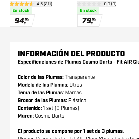
abrir panel de reseñas
4.5 (211)
abrir panel de res
0.0 (0)
4.5 estrellas de puntuación
0 estrellas de puntuación
En stock
En stock
94
,
79
,
95
95
INFORMACIÓN DEL PRODUCTO
Especificaciones de Plumas Cosmo Darts - Fit AIR Cl
Color de las Plumas:
Transparante
Modelo de las Plumas:
Otros
Tema de las Plumas:
Marcas
Grosor de las Plumas:
Plástico
Contenido:
1 set (3 Plumas)
Marca:
Cosmo Darts
El producto se compone por 1 set de 3 plumas.
Plumas Cosmo Darts - Fit AIR Clear Shape flights have