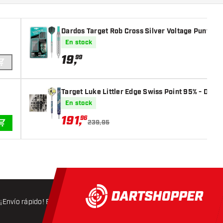
Dardos Target Rob Cross Silver Voltage Punta d
En stock
19
,
99
AÑADIR A LA CESTA
Target Luke Littler Edge Swiss Point 95% - Dard
En stock
191
,
96
239,95
AÑADIR A LA CESTA
¡Envío rápido! Expedición en 24 horas
Envío gratis
a partir d