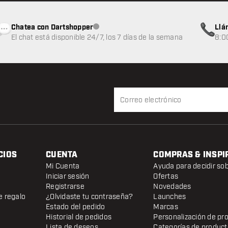
Chatea con Dartshopper
Llá
Atención al cliente no disponible
El chat está disponible 24/7, los 7 días de la semana
8:0
CIOS
CUENTA
COMPRAS & INSPI
Mi Cuenta
Ayuda para decidir so
Iniciar sesión
Ofertas
Registrarse
Novedades
e regalo
¿Olvidaste tu contraseña?
Launches
Estado del pedido
Marcas
Historial de pedidos
Personalización de pr
Lista de deseos
Categorías de produc