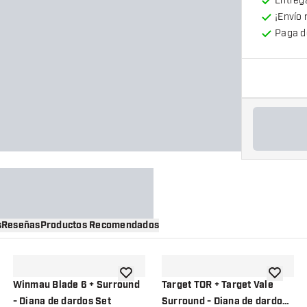
Entrega
¡Envío 
Paga d
s
Reseñas
Productos Recomendados
a la lista de deseos
añadir a la lista de deseos
añadir a 
Winmau Blade 6 + Surround
Target TOR + Target Vale
- Diana de dardos Set
Surround - Diana de dardos