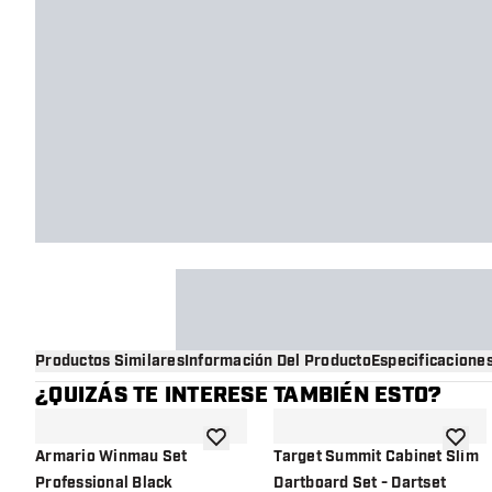
Productos Similares
Información Del Producto
Especificacione
¿QUIZÁS TE INTERESE TAMBIÉN ESTO?
añadir a la lista de deseos
añadir 
Armario Winmau Set
Target Summit Cabinet Slim
Professional Black
Dartboard Set - Dartset