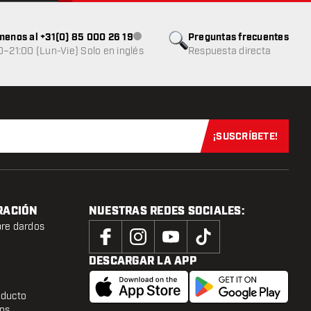
menos al +31(0) 85 000 26 19
Preguntas frecuentes
Atención al cliente no disponible
0–21:00 (Lun-Vie) Solo en inglés
Respuesta directa
¡SUSCRÍBETE!
Suscríbete aho
RACIÓN
NUESTRAS REDES SOCIALES:
bre dardos
DESCARGAR LA APP
oducto
tos