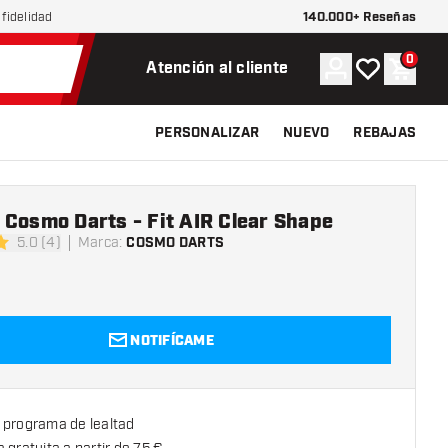
140.000+ Reseñas
fidelidad
0
Cuenta
Mi lista de d
Carrit
Atención al cliente
PERSONALIZAR
NUEVO
REBAJAS
Cosmo Darts - Fit AIR Clear Shape
5.0 (4)
Marca
:
COSMO DARTS
s de puntuación
NOTIFÍCAME
 programa de lealtad