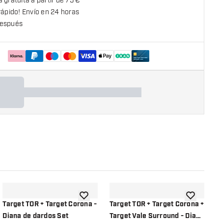
 gratuita a partir de 75 €
rápido! Envío en 24 horas
espués
la lista de deseos
añadir a la lista de deseos
añadir a la
Target TOR + Target Corona -
Target TOR + Target Corona +
W
Diana de dardos Set
Target Vale Surround - Diana
S