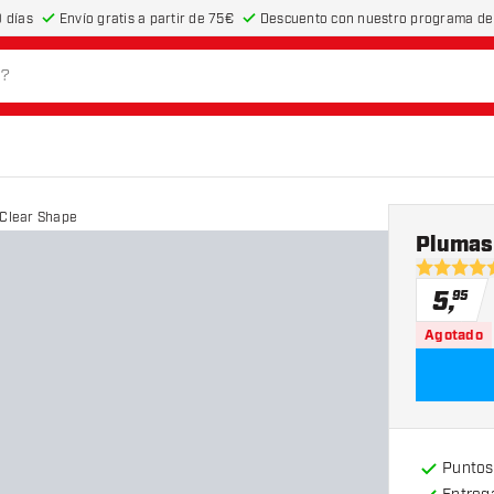
 días
Envío gratis a partir de 75€
Descuento con nuestro programa de 
 Clear Shape
Plumas 
5 estrella
5
,
95
Agotado
Puntos