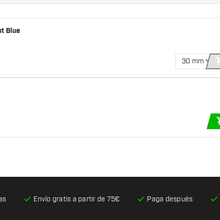
t Blue
30 mm
as
Envío gratis
a partir de 75€
Paga después