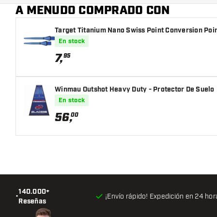
A MENUDO COMPRADO CON
Target Titanium Nano Swiss Point Conversion Poin
En stock
7
,
95
Winmau Outshot Heavy Duty - Protector De Suelo
En stock
56
,
00
140.000+
•
¡Envío rápido! Expedición en 24 hor
Reseñas