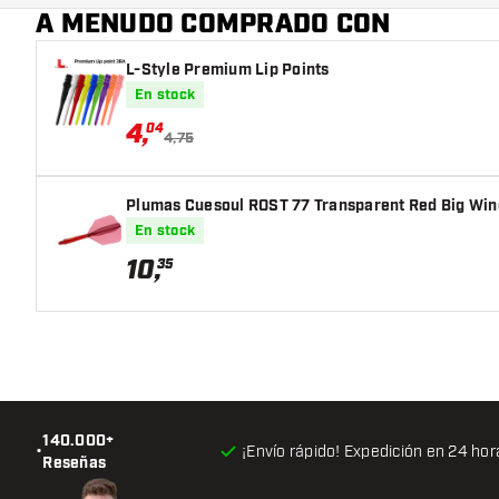
A MENUDO COMPRADO CON
L-Style Premium Lip Points
En stock
4
,
04
4,75
Plumas Cuesoul ROST 77 Transparent Red Big Win
En stock
10
,
35
140.000+
•
¡Envío rápido! Expedición en 24 hor
Reseñas