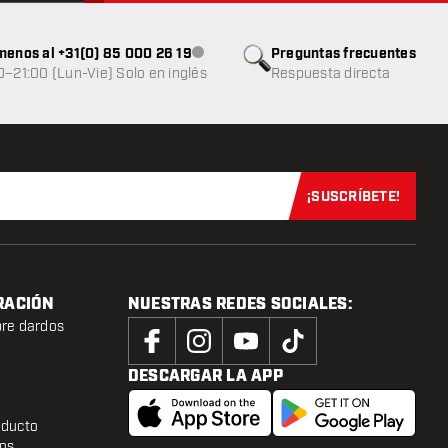
menos al +31(0) 85 000 26 19
Preguntas frecuentes
Atención al cliente no disponible
0–21:00 (Lun-Vie) Solo en inglés
Respuesta directa
¡SUSCRÍBETE!
Suscríbete aho
RACIÓN
NUESTRAS REDES SOCIALES:
bre dardos
DESCARGAR LA APP
oducto
tos