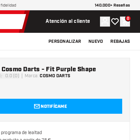
140.000+ Reseñas
fidelidad
0
Cuenta
Mi lista de d
Carrit
Atención al cliente
PERSONALIZAR
NUEVO
REBAJAS
 Cosmo Darts - Fit Purple Shape
0.0 (0)
Marca
:
COSMO DARTS
s de puntuación
NOTIFÍCAME
 programa de lealtad