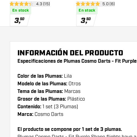
abrir panel de reseñas
4.3 (15)
abrir panel de res
5.0 (6)
4.3 estrellas de puntuación
5 estrellas de puntuación
En stock
En stock
3
,
3
,
50
50
INFORMACIÓN DEL PRODUCTO
Especificaciones de Plumas Cosmo Darts - Fit Purple
Color de las Plumas:
Lila
Modelo de las Plumas:
Otros
Tema de las Plumas:
Marcas
Grosor de las Plumas:
Plástico
Contenido:
1 set (3 Plumas)
Marca:
Cosmo Darts
El producto se compone por 1 set de 3 plumas.
Plumas Cosmo Darts - Fit Purple Shape flights have a 