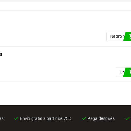
Negro
g
L
as
Envío gratis
a partir de 75€
Paga después