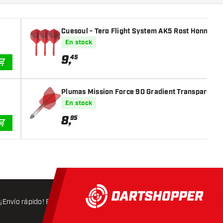
Cuesoul - Tero Flight System AK5 Rost Honnyco
En stock
9
,
45
AÑADIR A LA CESTA
Plumas Mission Force 90 Gradient Transparent 
En stock
8
,
95
AÑADIR A LA CESTA
¡Envío rápido! Expedición en 24 horas
Envío gratis
a partir d