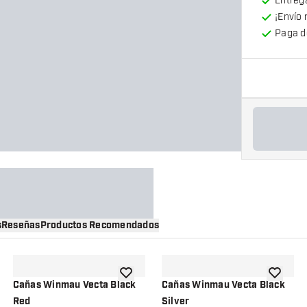
Entrega
¡Envío 
Paga d
s
Reseñas
Productos Recomendados
a la lista de deseos
añadir a la lista de deseos
añadir a 
Cañas Winmau Vecta Black
Cañas Winmau Vecta Black
Red
Silver