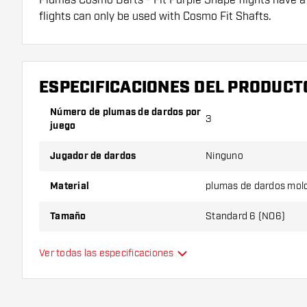
flights can only be used with Cosmo Fit Shafts.
¡Consejo de Dartshopper!
Asegúrate de tener suficientes plumas y cañas. Es
ESPECIFICACIONES DEL PRODUCT
romperse con el uso.
Número de plumas de dardos por
3
juego
Prueba una forma, un material o un grosor diferen
descubrir qué variante es mejor para ti.
Jugador de dardos
Ninguno
Material
plumas de dardos mol
Tamaño
Standard 6 (NO6)
Tipo
plumas de dardos mol
Ver todas las especificaciones
Flexibilidad
Color principal