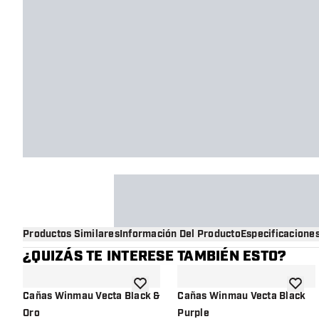
Productos Similares
Información Del Producto
Especificacione
¿QUIZÁS TE INTERESE TAMBIÉN ESTO?
añadir a la lista de deseos
añadir 
Cañas Winmau Vecta Black &
Cañas Winmau Vecta Black
Oro
Purple