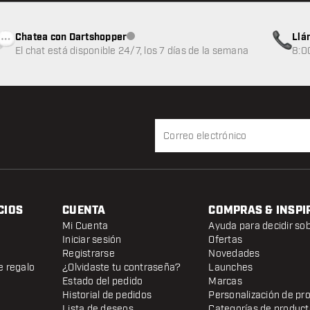
Chatea con Dartshopper
Llá
Atención al cliente no disponible
El chat está disponible 24/7, los 7 días de la semana
8:0
CIOS
CUENTA
COMPRAS & INSPI
Mi Cuenta
Ayuda para decidir so
Iniciar sesión
Ofertas
Registrarse
Novedades
e regalo
¿Olvidaste tu contraseña?
Launches
Estado del pedido
Marcas
Historial de pedidos
Personalización de pr
Lista de deseos
Categorías de produc