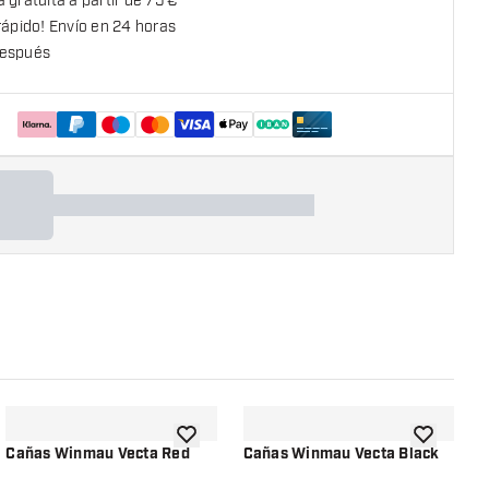
 gratuita a partir de 75 €
rápido! Envío en 24 horas
espués
la lista de deseos
añadir a la lista de deseos
añadir a la
Cañas Winmau Vecta Red
Cañas Winmau Vecta Black
C