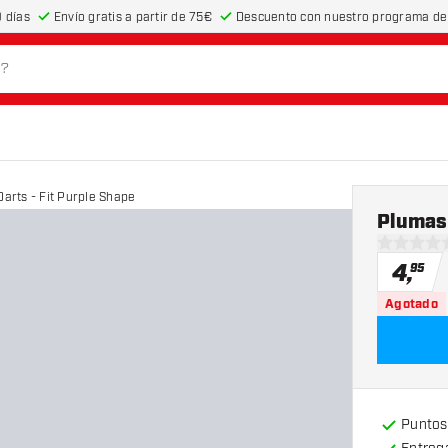
 días
Envío gratis a partir de 75€
Descuento con nuestro programa de 
arts - Fit Purple Shape
Plumas
0 estrella
4
,
95
Agotado
Puntos