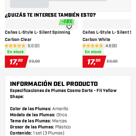
¿QUIZÁS TE INTERESE TAMBIÉN ESTO?
-
15
%
añadir a la lista de deseos
Cañas L-Style L- Silent Spinning
Cañas L-Style L- Silent Sp
Carbon Clear
Carbon White
abrir panel de reseñas
5.0 (2)
abrir panel de r
4.8 (8)
5 estrellas de puntuación
4.8 estrellas de puntuación
En stock
En stock
17
,
17
,
00
00
20,00
20,00
INFORMACIÓN DEL PRODUCTO
Especificaciones de Plumas Cosmo Darts - Fit Yellow
Shape:
Color de las Plumas:
Amarillo
Modelo de las Plumas:
Otros
Tema de las Plumas:
Marcas
Grosor de las Plumas:
Plástico
Contenido:
1 set (3 Plumas)