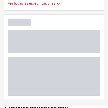
Ver todas las especificaciones
plumas de dardos
Tipo
moldeados
Flexibilidad
Color principal