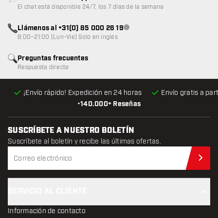
Atención al cliente no disponible
El chat está disponible 24/7, los 7 días de la semana
Llámenos al +31(0) 85 000 26 19
Atención al cliente no disponible
8:00–21:00 (Lun-Vie) Solo en inglés
Preguntas frecuentes
Respuesta directa
¡Envío rápido! Expedición en 24 horas
Envío gratis
a par
•
140.000+ Reseñas
SUSCRÍBETE A NUESTRO BOLETÍN
Suscríbete al boletín y recibe las últimas ofertas.
Sus
SERVICIO AL CLIENTE
Información de contacto