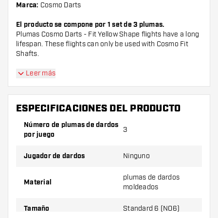
Marca:
Cosmo Darts
El producto se compone por 1 set de 3 plumas.
Plumas Cosmo Darts - Fit Yellow Shape flights have a long
lifespan. These flights can only be used with Cosmo Fit
Shafts.
¡Consejo de Dartshopper!
Leer más
Asegúrate de tener suficientes plumas y cañas.
ESPECIFICACIONES DEL PRODUCTO
Estas pueden dañarse o romperse con el uso.
Número de plumas de dardos
3
por juego
Prueba una forma, un material o un grosor
diferente de plumas para descubrir qué
Jugador de dardos
Ninguno
variante es mejor para ti.
plumas de dardos
Material
moldeados
Tamaño
Standard 6 (NO6)