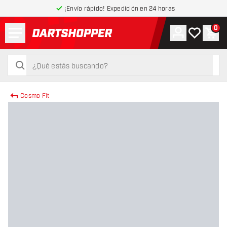
¡Envío rápido! Expedición en 24 horas
Menú
0
Cuenta
Mi lista de
Carr
volver a la página de inicio
buscar
buscar
Cosmo Fit