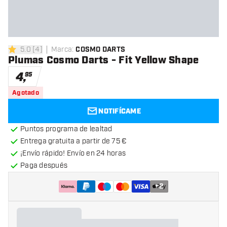
5.0
[
4
]
Marca
:
COSMO DARTS
5 estrellas de puntuación
Plumas Cosmo Darts - Fit Yellow Shape
4
,
95
Agotado
NOTIFÍCAME
Puntos programa de lealtad
Entrega gratuita a partir de 75 €
¡Envío rápido! Envío en 24 horas
Paga después
+
2