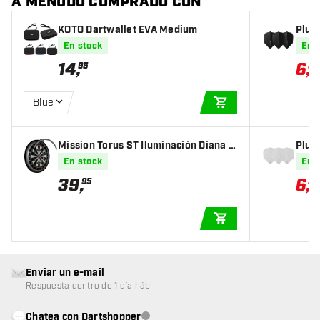
A MENUDO COMPRADO CON
KOTO Dartwallet EVA Medium
Plum
En stock
En 
14
,
6
,
95
59
Blue
AÑADIR A LA CEST
Mission Torus ST Iluminación Diana E
Plum
lectrónica
En stock
En 
39
,
6
,
95
59
AÑADIR A LA CEST
Enviar un e-mail
Respuesta dentro de 1 día hábil
Chatea con Dartshopper