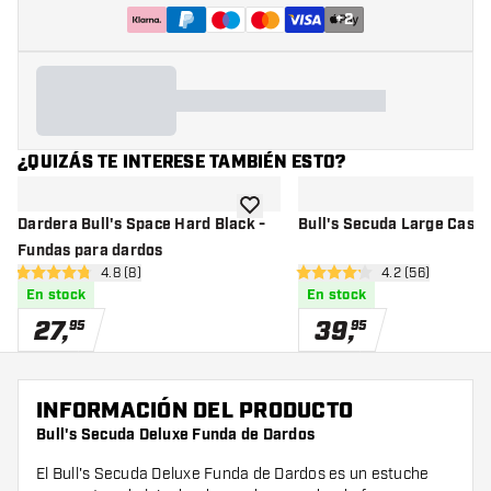
+
2
¿QUIZÁS TE INTERESE TAMBIÉN ESTO?
añadir a la lista de deseos
Dardera Bull's Space Hard Black -
Bull's Secuda Large Case
Fundas para dardos
abrir panel de reseñas
4.8 (8)
abrir panel de 
4.2 (56)
4.8 estrellas de puntuación
4.2 estrellas de puntuación
En stock
En stock
27
,
39
,
95
95
INFORMACIÓN DEL PRODUCTO
Bull's Secuda Deluxe Funda de Dardos
El Bull's Secuda Deluxe Funda de Dardos es un estuche