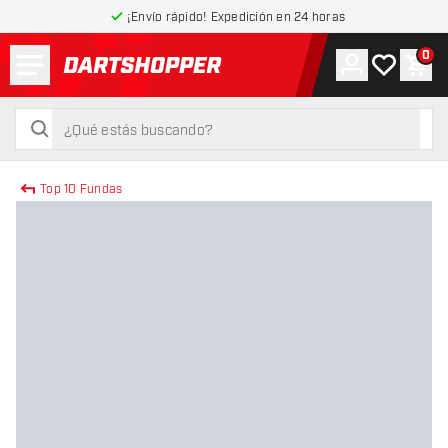
¡Envío rápido! Expedición en 24 horas
Menú
0
Cuenta
Mi lista de
Carr
volver a la página de inicio
buscar
buscar
Top 10 Fundas