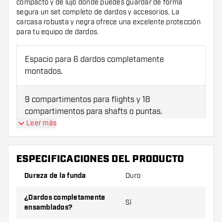
compacto y de lujo donde puedes guardar de forma
segura un set completo de dardos y accesorios. La
carcasa robusta y negra ofrece una excelente protección
para tu equipo de dardos.
Espacio para 6 dardos completamente
montados.
9 compartimentos para flights y 18
compartimentos para shafts o puntas.
Leer más
Gran bolsillo de almacenamiento para artículos
adicionales como piedras de afilar o flights de
ESPECIFICACIONES DEL PRODUCTO
repuesto.
Dureza de la funda
Duro
Adecuado para flights moldeados populares.
¿Dardos completamente
Sí
ensamblados?
Diseño elegante con logotipo plateado para un