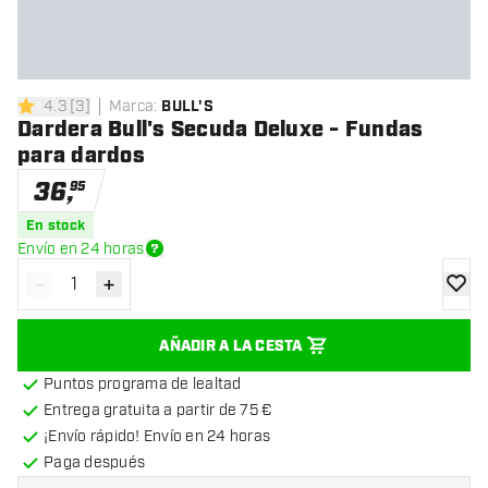
4.3
[
3
]
Marca
:
BULL'S
4.3 estrellas de puntuación
Dardera Bull's Secuda Deluxe - Fundas
para dardos
36
,
95
En stock
Envío en 24 horas
-
+
Disminuir cantidad
Aumentar cantidad
añadir
AÑADIR A LA CESTA
Puntos programa de lealtad
Entrega gratuita a partir de 75 €
¡Envío rápido! Envío en 24 horas
Paga después