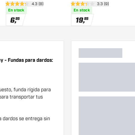
eñas
abrir panel de reseñas
4.3 (8)
abrir panel de reseñ
3.3 (9)
4.3 estrellas de puntuación
3.3 estrellas de puntuación
En stock
En stock
6
,
19
,
95
95
y - Fundas para dardos:
esto, funda rígida para
para transportar tus
 dardos se entrega sin