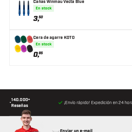
Cañas Winmau Vecta Blue
En stock
3
,
50
Cera de agarre KOTO
En stock
0
,
95
140.000+
•
¡Envío rápido! Expedición en 24 hor
Reseñas
Enviar un e-mail