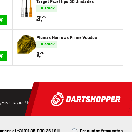
Target Pixel tips 50 Unidades
En stock
3
,
75
AÑADIR A LA CESTA
Plumas Harrows Prime Voodoo
En stock
1
,
20
AÑADIR A LA CESTA
¡Envío rápido! Expedición en 24 horas
Envío gratis
a partir d
menos al +31(0) 85 000 26 19
Preguntas frecuentes