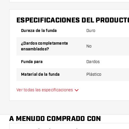
ESPECIFICACIONES DEL PRODUCT
Dureza de la funda
Duro
¿Dardos completamente
No
ensamblados?
Funda para
Dardos
Material de la funda
Plástico
Tamaño/ cantidad de dardos
6
Ver todas las especificaciones
Color principal
A MENUDO COMPRADO CON