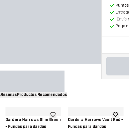
Puntos
Entrega
¡Envío 
Paga d
s
Reseñas
Productos Recomendados
a la lista de deseos
añadir a la lista de deseos
añadir a 
Dardera Harrows Slim Green
Dardera Harrows Vault Red -
- Fundas para dardos
Fundas para dardos