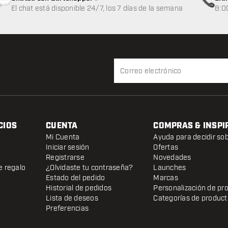
Atención al cliente no disponible
El chat está disponible 24/7, los 7 días de la semana
8:0
CIOS
CUENTA
COMPRAS & INSPI
Mi Cuenta
Ayuda para decidir so
Iniciar sesión
Ofertas
Registrarse
Novedades
e regalo
¿Olvidaste tu contraseña?
Launches
Estado del pedido
Marcas
Historial de pedidos
Personalización de pr
Lista de deseos
Categorías de produc
Preferencias