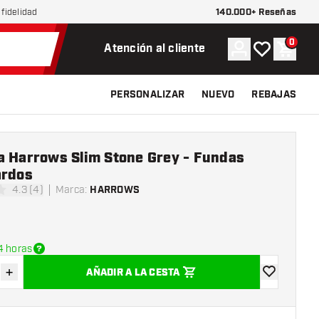
140.000+ Reseñas
fidelidad
0
Cuenta
Mi lista de d
Carrit
Atención al cliente
PERSONALIZAR
NUEVO
REBAJAS
a Harrows Slim Stone Grey - Fundas
ardos
4.3 (4)
Marca
:
HARROWS
las de puntuación
4 horas
+
AÑADIR A LA CESTA
uir cantidad
Aumentar cantidad
añadir a la l