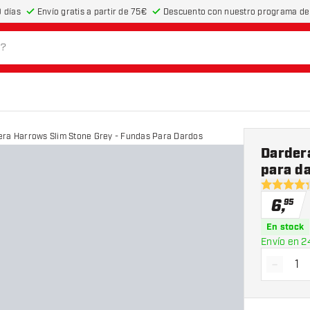
 días
Envío gratis a partir de 75€
Descuento con nuestro programa de 
ra Harrows Slim Stone Grey - Fundas Para Dardos
Darder
para d
4.3 estrel
6
,
95
En stock
Envío en 2
-
Dismin