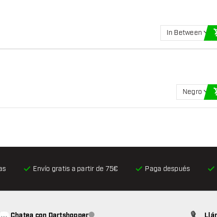
In Between
Negro
as
Envío gratis
a partir de 75€
Paga después
Chatea con Dartshopper
Llá