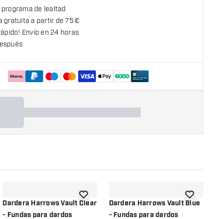
 programa de lealtad
 gratuita a partir de 75 €
rápido! Envío en 24 horas
espués
la lista de deseos
añadir a la lista de deseos
añadir a la
Dardera Harrows Vault Clear
Dardera Harrows Vault Blue
H
- Fundas para dardos
- Fundas para dardos
B