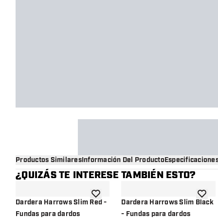
Productos Similares
Información Del Producto
Especificacione
¿QUIZÁS TE INTERESE TAMBIÉN ESTO?
añadir a la lista de deseos
añadir 
Dardera Harrows Slim Red -
Dardera Harrows Slim Black
Fundas para dardos
- Fundas para dardos