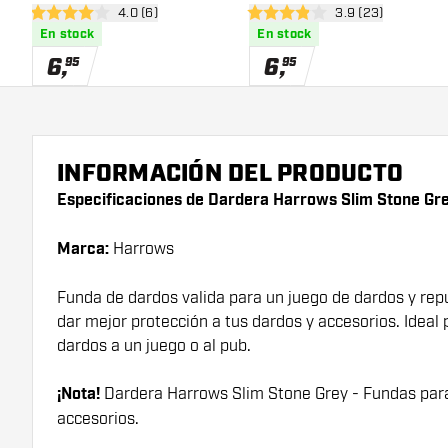
abrir panel de reseñas
4.0 (6)
abrir panel de res
3.9 (23)
4 estrellas de puntuación
3.9 estrellas de puntuación
En stock
En stock
6
,
6
,
95
95
INFORMACIÓN DEL PRODUCTO
Especificaciones de Dardera Harrows Slim Stone Gre
Marca:
Harrows
Funda de dardos valida para un juego de dardos y repu
dar mejor protección a tus dardos y accesorios. Ideal 
dardos a un juego o al pub.
¡Nota!
Dardera Harrows Slim Stone Grey - Fundas para
accesorios.