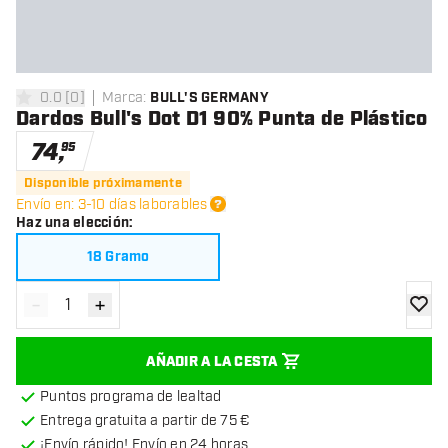
0.0
[
0
]
Marca
:
BULL'S GERMANY
0 estrellas de puntuación
Dardos Bull's Dot D1 90% Punta de Plástico
74
,
95
Disponible próximamente
Envío en: 3-10 días laborables
Haz una elección
:
18 Gramo
-
+
Disminuir cantidad
Aumentar cantidad
añadir
AÑADIR A LA CESTA
Puntos programa de lealtad
Entrega gratuita a partir de 75 €
¡Envío rápido! Envío en 24 horas