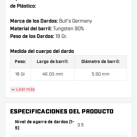
de Plástico:
Marca de los Dardos:
Bull's Germany
Material del barril:
Tungsten 90%
Peso de los Dardos:
18 Gr.
Medida del cuerpo del dardo
Peso:
Largo de barril:
Diámetro de barril:
18 Gr.
46.00 mm
5.90 mm
Leer más
Dardos Bull's Dot D1 90% Punta de Plástico
contiene:
1 juego de dardos(3 cuerpos), 1 juego de
ESPECIFICACIONES DEL PRODUCTO
cañas (3 cañas) y 1 juego de plumas (3 plumas).
Nivel de agarre de dardos (1-
3.5
5)