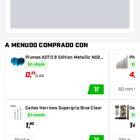
Diámetro máximo del barril
(mm)
Largo del barril (mm)
A MENUDO COMPRADO CON
Plumas KOTO 9 Edition Metallic NO2
Phar
Aqua
Poin
En stock
En 
0
,
4
,
33
52
0,95
60 mm
AÑADIR A LA CEST
Cañas Harrows Supergrip Blue Clear
Dard
de A
En stock
En 
1
,
14
,
80
Short
22g