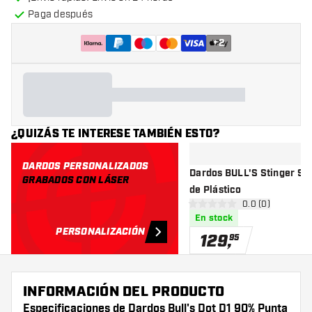
Paga después
+
2
¿QUIZÁS TE INTERESE TAMBIÉN ESTO?
DARDOS PERSONALIZADOS
Dardos BULL'S Stinger 90
GRABADOS CON LÁSER
de Plástico
abrir panel de r
0.0 (0)
0 estrellas de puntuación
En stock
PERSONALIZACIÓN
129
,
95
INFORMACIÓN DEL PRODUCTO
Especificaciones de Dardos Bull's Dot D1 90% Punta