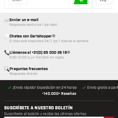
AÑADIR A LA CEST
Enviar un e-mail
Respuesta dentro de 1 día hábil
Chatea con Dartshopper
Atención al cliente no disponible
El chat está disponible 24/7, los 7 días de la semana
Llámenos al +31(0) 85 000 26 19
Atención al cliente no disponible
8:00–21:00 (Lun-Vie) Solo en inglés
Preguntas frecuentes
Respuesta directa
¡Envío rápido! Expedición en 24 horas
Envío gratis
a par
•
140.000+ Reseñas
SUSCRÍBETE A NUESTRO BOLETÍN
Suscríbete al boletín y recibe las últimas ofertas.