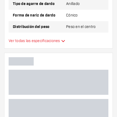
Tipo de agarre de dardo
Anillado
Forma de nariz de dardo
Cónico
Distribución del peso
Peso en el centro
Material de dardo
Tungsten 90%
Ver todas las especificaciones
Agarre de punta de dardo
Jugador de dardos
Color de dardo
Zona de agarre de dardos
Forma de dardo
Peso del dardo