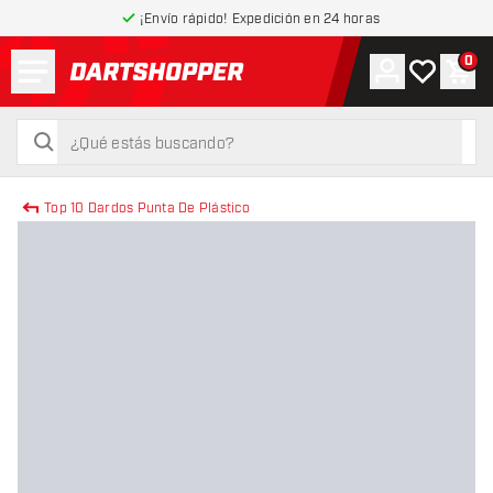
¡Envío rápido! Expedición en 24 horas
Menú
0
Cuenta
Mi lista de
Carr
volver a la página de inicio
buscar
buscar
Top 10 Dardos Punta De Plástico