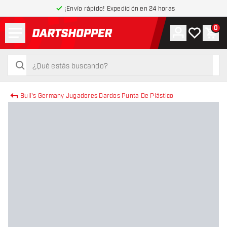
¡Envío rápido! Expedición en 24 horas
Menú
0
Cuenta
Mi lista de
Carr
volver a la página de inicio
buscar
buscar
Bull's Germany Jugadores Dardos Punta De Plástico