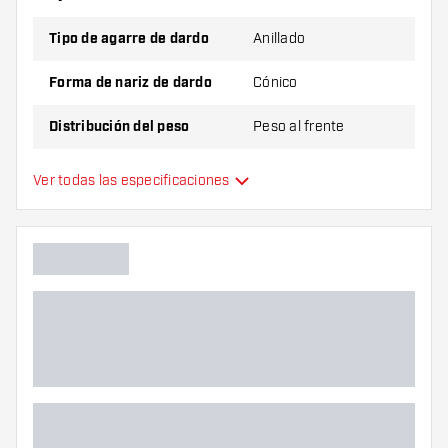
Tipo de agarre de dardo
Anillado
Forma de nariz de dardo
Cónico
Distribución del peso
Peso al frente
Material de dardo
Brass
Ver todas las especificaciones
Agarre de punta de dardo
Jugador de dardos
Color de dardo
Zona de agarre de dardos
Forma de dardo