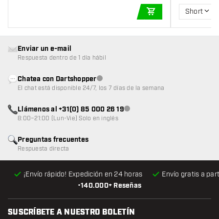
Short
AÑADIR A LA CEST
Enviar un e-mail
Respuesta dentro de 1 día hábil
Chatea con Dartshopper
Atención al cliente no disponible
El chat está disponible 24/7, los 7 días de la semana
Llámenos al +31(0) 85 000 26 19
Atención al cliente no disponible
8:00–21:00 (Lun-Vie) Solo en inglés
Preguntas frecuentes
Respuesta directa
¡Envío rápido! Expedición en 24 horas
Envío gratis
a par
•
140.000+ Reseñas
SUSCRÍBETE A NUESTRO BOLETÍN