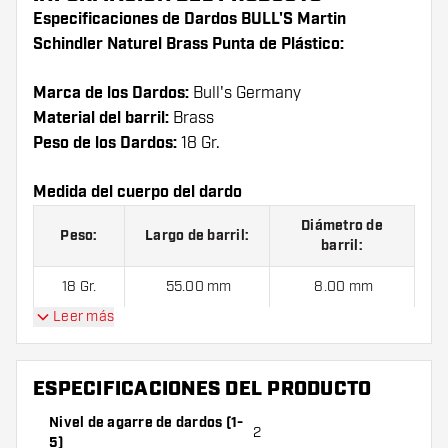
Especificaciones de Dardos BULL'S Martin
Schindler Naturel Brass Punta de Plástico:
Marca de los Dardos:
Bull's Germany
Material del barril:
Brass
Peso de los Dardos:
18 Gr.
Medida del cuerpo del dardo
Diámetro de
Peso:
Largo de barril:
barril:
18 Gr.
55.00 mm
8.00 mm
Leer más
Dardos BULL'S Martin Schindler Naturel Brass
Punta de Plástico contienen:
1 juego de dardos (3
ESPECIFICACIONES DEL PRODUCTO
cuerpos), 1 juego de cañas (3 cañas) y 1 juego de
Nivel de agarre de dardos (1-
plumas (3 plumas).
2
5)