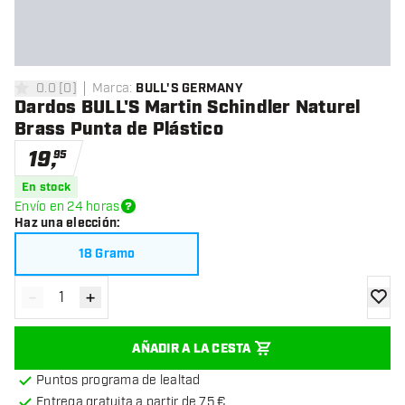
0.0
[
0
]
Marca
:
BULL'S GERMANY
0 estrellas de puntuación
Dardos BULL'S Martin Schindler Naturel
Brass Punta de Plástico
19
,
95
En stock
Envío en 24 horas
Haz una elección
:
18 Gramo
-
+
Disminuir cantidad
Aumentar cantidad
añadir
AÑADIR A LA CESTA
Puntos programa de lealtad
Entrega gratuita a partir de 75 €