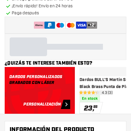
¡Envío rápido! Envío en 24 horas
Paga después
+
2
¿QUIZÁS TE INTERESE TAMBIÉN ESTO?
DARDOS PERSONALIZADOS
Dardos BULL'S Martin Sch
GRABADOS CON LÁSER
Black Brass Punta de Pl
abrir panel de r
4.3 (3)
4.3 estrellas de puntuación
En stock
PERSONALIZACIÓN
23
,
95
INFORMACIÓN DEL PRODUCTO