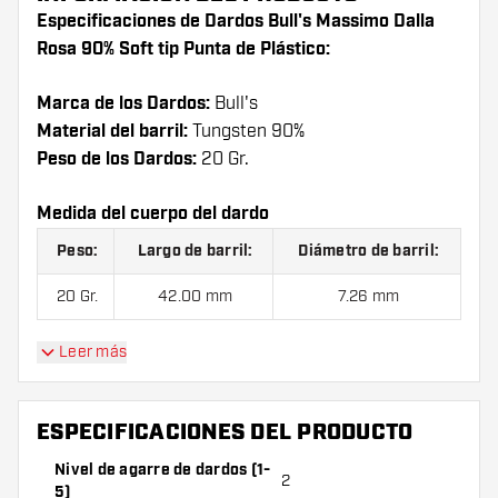
Especificaciones de Dardos Bull's Massimo Dalla
Rosa 90% Soft tip Punta de Plástico:
Marca de los Dardos:
Bull's
Material del barril:
Tungsten 90%
Peso de los Dardos:
20 Gr.
Medida del cuerpo del dardo
Peso:
Largo de barril:
Diámetro de barril:
20 Gr.
42.00 mm
7.26 mm
Leer más
Dardos Bull's Massimo Dalla Rosa 90% Soft tip
Punta de Plástico contienen:
1 juego de dardos (3
ESPECIFICACIONES DEL PRODUCTO
cuerpos), 1 juego de cañas (3 cañas) y 1 juego de
plumas (3 plumas).
Nivel de agarre de dardos (1-
2
5)