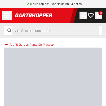
¡Envío rápido! Expedición en 24 horas
Menú
0
Cuenta
Mi lista de
Carr
volver a la página de inicio
buscar
buscar
Top 10 Dardos Punta De Plástico