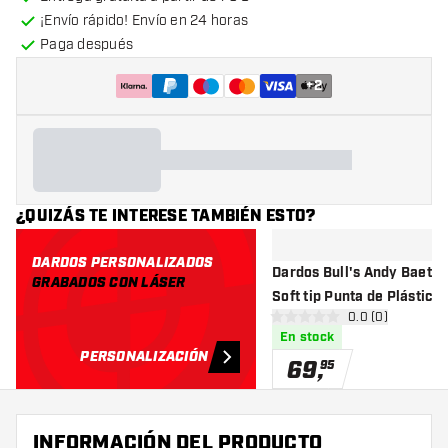
¡Envío rápido! Envío en 24 horas
Paga después
+
2
¿QUIZÁS TE INTERESE TAMBIÉN ESTO?
DARDOS PERSONALIZADOS
Dardos Bull's Andy Baete
GRABADOS CON LÁSER
Soft tip Punta de Plástico
abrir panel de r
0.0 (0)
0 estrellas de puntuación
En stock
PERSONALIZACIÓN
69
,
95
INFORMACIÓN DEL PRODUCTO