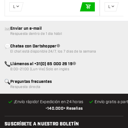
L
L
AÑADIR A LA CEST
Enviar un e-mail
Respuesta dentro de 1 día hábil
Chatea con Dartshopper
Atención al cliente no disponible
El chat está disponible 24/7, los 7 días de la semana
Llámenos al +31(0) 85 000 26 19
Atención al cliente no disponible
8:00–21:00 (Lun-Vie) Solo en inglés
Preguntas frecuentes
Respuesta directa
¡Envío rápido! Expedición en 24 horas
Envío gratis
a par
•
140.000+ Reseñas
SUSCRÍBETE A NUESTRO BOLETÍN