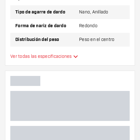
Tipo de agarre de dardo
Nano, Anillado
Forma de nariz de dardo
Redondo
Distribución del peso
Peso en el centro
Material de dardo
Tungsten 90%
Ver todas las especificaciones
Agarre de punta de dardo
Jugador de dardos
Color de dardo
Zona de agarre de dardos
Forma de dardo
Peso del dardo