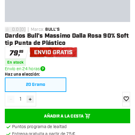
0.0
[
0
]
Marca
:
BULL'S
0 estrellas de puntuación
Dardos Bull's Massimo Dalla Rosa 90% Soft
tip Punta de Plástico
79
,
95
Envío gratis
En stock
Envío en 24 horas
Haz una elección
:
20 Gramo
-
+
Disminuir cantidad
Aumentar cantidad
añadir
AÑADIR A LA CESTA
Puntos programa de lealtad
Entrega gratuita a partir de 75 €