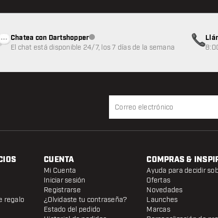
Chatea con Dartshopper
Llá
Atención al cliente no disponible
El chat está disponible 24/7, los 7 días de la semana
8:0
CIOS
CUENTA
COMPRAS & INSPI
Mi Cuenta
Ayuda para decidir so
Iniciar sesión
Ofertas
Registrarse
Novedades
e regalo
¿Olvidaste tu contraseña?
Launches
Estado del pedido
Marcas