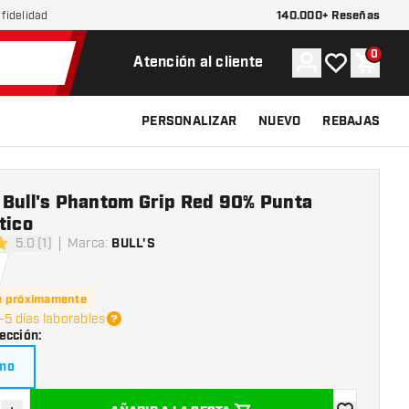
140.000+ Reseñas
fidelidad
0
Cuenta
Mi lista de d
Carrit
Atención al cliente
PERSONALIZAR
NUEVO
REBAJAS
 Bull's Phantom Grip Red 90% Punta
stico
5.0 (1)
Marca
:
BULL'S
s de puntuación
e próximamente
-5 días laborables
ección
:
mo