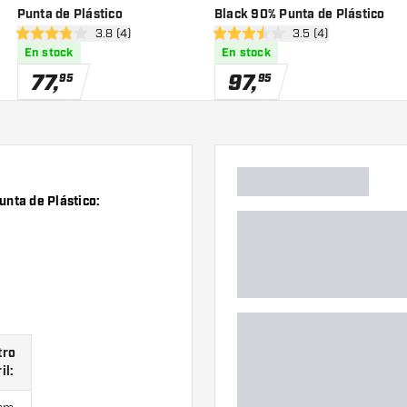
Punta de Plástico
Black 90% Punta de Plástico
eñas
abrir panel de reseñas
3.8 (4)
abrir panel de reseñ
3.5 (4)
3.8 estrellas de puntuación
3.5 estrellas de puntuación
En stock
En stock
77
,
97
,
95
95
unta de Plástico:
tro
il: