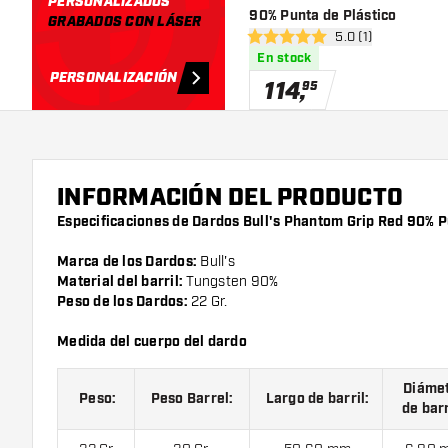
PERSONALIZADOS
90% Punta de Plástico
GRABADOS CON LÁSER
abrir panel de res
5.0 (1)
5 estrellas de puntuación
En stock
PERSONALIZACIÓN
114
,
95
INFORMACIÓN DEL PRODUCTO
Especificaciones de Dardos Bull's Phantom Grip Red 90% P
Marca de los Dardos:
Bull's
Material del barril:
Tungsten 90%
Peso de los Dardos:
22 Gr.
Medida del cuerpo del dardo
Diáme
Peso:
Peso Barrel:
Largo de barril:
de barr