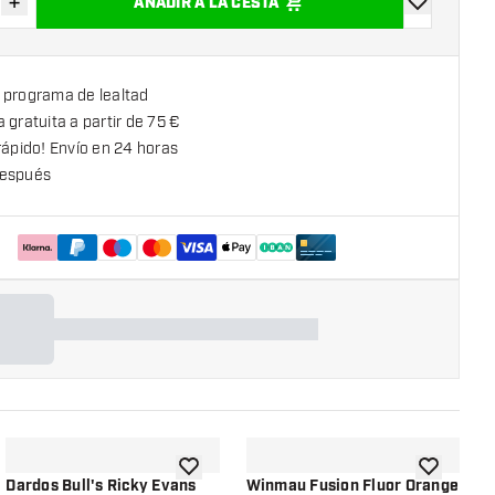
+
AÑADIR A LA CESTA
uir cantidad
Aumentar cantidad
añadir a la l
 programa de lealtad
 gratuita a partir de 75 €
rápido! Envío en 24 horas
espués
la lista de deseos
añadir a la lista de deseos
añadir a la
Dardos Bull's Ricky Evans
Winmau Fusion Fluor Orange
P