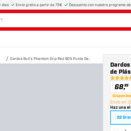
 días
Envío gratis a partir de 75€
Descuento con nuestro programa de 
Dardos Bull's Phantom Grip Red 90% Punta De
Dardos
Plástico
de Plá
5 estrella
68
,
95
Disponibl
Envío en: 2
Haz una el
22 Gra