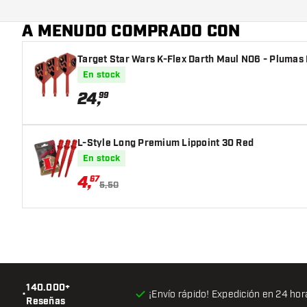
Jugador de dardos
A MENUDO COMPRADO CON
Color de dardo
Target Star Wars K-Flex Darth Maul NO6 - Plumas
Zona de agarre de dardos
En stock
Forma de dardo
24
,
99
Peso del dardo
L-Style Long Premium Lippoint 30 Red
Diámetro máximo del barril (mm)
En stock
4
,
67
Largo del barril (mm)
5,50
140.000+
•
¡Envío rápido! Expedición en 24 hor
Reseñas