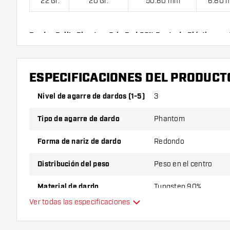
22 Gr.
20 Gr.
50.60 mm
6.80 
Dardos Bull's Phantom Grip Red 90% Punta de Plástico con
cuerpos), 1 juego de cañas (3 cañas) y 1 juego de plumas (3 
ESPECIFICACIONES DEL PRODUCT
Nivel de agarre de dardos (1-5)
3
Tipo de agarre de dardo
Phantom
Forma de nariz de dardo
Redondo
Distribución del peso
Peso en el centro
Material de dardo
Tungsten 90%
Ver todas las especificaciones
Agarre de punta de dardo