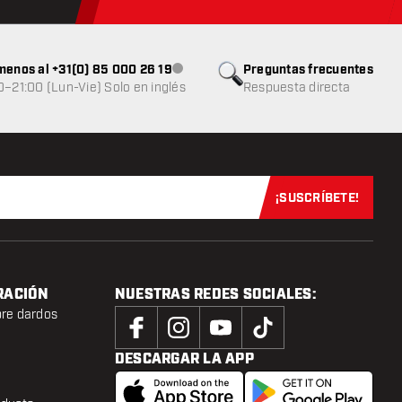
menos al +31(0) 85 000 26 19
Preguntas frecuentes
Atención al cliente no disponible
0–21:00 (Lun-Vie) Solo en inglés
Respuesta directa
¡SUSCRÍBETE!
Suscríbete aho
RACIÓN
NUESTRAS REDES SOCIALES:
bre dardos
DESCARGAR LA APP