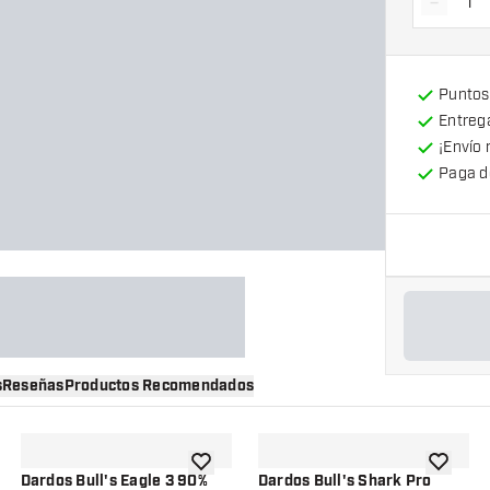
-
Dismin
Puntos
Entrega
¡Envío 
Paga d
s
Reseñas
Productos Recomendados
a la lista de deseos
añadir a la lista de deseos
añadir a 
Dardos Bull's Eagle 3 90%
Dardos Bull's Shark Pro