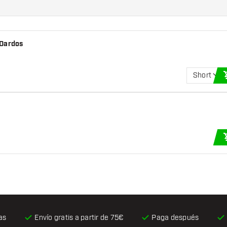
 Dardos
Short
as
Envío gratis
a partir de 75€
Paga después