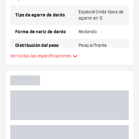
Especial (más tipos de
Tipo de agarre de dardo
agarre en 1)
Forma de nariz de dardo
Redondo
Distribución del peso
Peso al frente
Ver todas las especificaciones
Material de dardo
Tungsten 90%
Agarre de punta de dardo
Jugador de dardos
Color de dardo
Zona de agarre de dardos
Forma de dardo