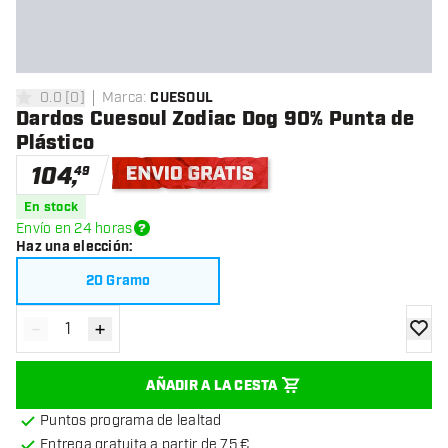
0.0
[
0
]
Marca
:
CUESOUL
0 estrellas de puntuación
Dardos Cuesoul Zodiac Dog 90% Punta de
Plástico
104
,
49
Envío gratis
En stock
Envío en 24 horas
Haz una elección
:
20 Gramo
-
+
Disminuir cantidad
Aumentar cantidad
añadir
AÑADIR A LA CESTA
Puntos programa de lealtad
Entrega gratuita a partir de 75 €