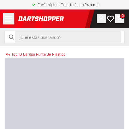
¡Envío rápido! Expedición en 24 horas
Menú
0
Cuenta
Mi lista de
Carr
volver a la página de inicio
buscar
buscar
Top 10 Dardos Punta De Plástico