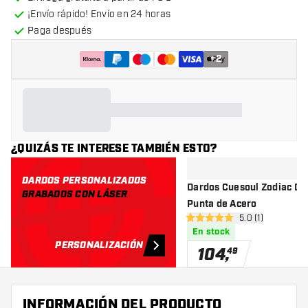
¡Envío rápido! Envío en 24 horas
Paga después
+
2
¿QUIZÁS TE INTERESE TAMBIÉN ESTO?
DARDOS PERSONALIZADOS
Dardos Cuesoul Zodiac Do
GRABADOS CON LÁSER
Punta de Acero
abrir panel de r
5.0 (1)
5 estrellas de puntuación
En stock
PERSONALIZACIÓN
104
,
49
INFORMACIÓN DEL PRODUCTO