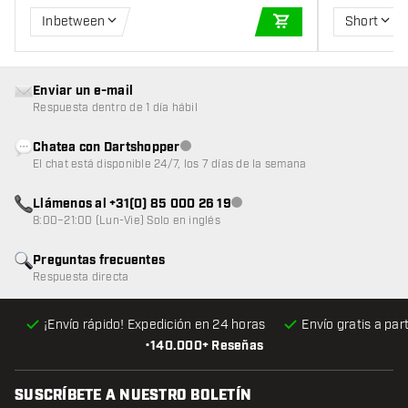
Inbetween
Short
AÑADIR A LA CEST
Enviar un e-mail
Respuesta dentro de 1 día hábil
Chatea con Dartshopper
Atención al cliente no disponible
El chat está disponible 24/7, los 7 días de la semana
Llámenos al +31(0) 85 000 26 19
Atención al cliente no disponible
8:00–21:00 (Lun-Vie) Solo en inglés
Preguntas frecuentes
Respuesta directa
¡Envío rápido! Expedición en 24 horas
Envío gratis
a par
•
140.000+ Reseñas
SUSCRÍBETE A NUESTRO BOLETÍN