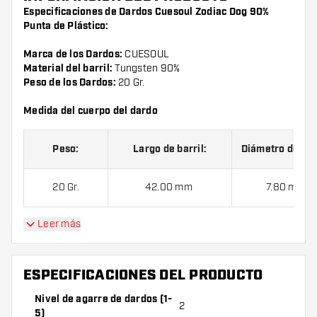
Especificaciones de Dardos Cuesoul Zodiac Dog 90%
Punta de Plástico:
Marca de los Dardos:
CUESOUL
Material del barril:
Tungsten 90%
Peso de los Dardos:
20 Gr.
Medida del cuerpo del dardo
Peso:
Largo de barril:
Diámetro de barr
20 Gr.
42.00 mm
7.80 mm
Leer más
Dardos Cuesoul Zodiac Dog 90% Punta de Plástico
contienen:
1 juego de dardos (3 cuerpos), 1 juego de cañas
(3 cañas) y 1 juego de plumas (3 plumas).
ESPECIFICACIONES DEL PRODUCTO
Nivel de agarre de dardos (1-
2
5)