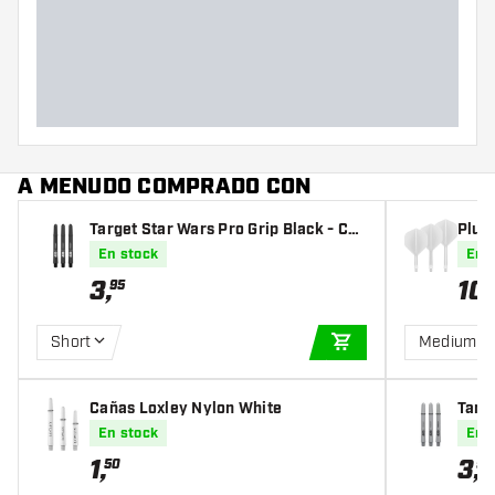
Peso del dardo
Diámetro máximo del barril
(mm)
Largo del barril (mm)
A MENUDO COMPRADO CON
Target Star Wars Pro Grip Black - Cañ
Plum
as Dardos
En stock
En 
3
,
10
,
95
Short
Medium
AÑADIR A LA CEST
Cañas Loxley Nylon White
Targe
as D
En stock
En 
1
,
3
,
50
95