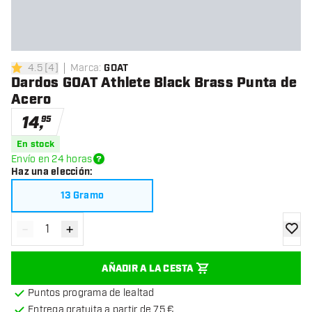
4.5
[
4
]
Marca
:
GOAT
4.5 estrellas de puntuación
Dardos GOAT Athlete Black Brass Punta de
Acero
14
,
95
En stock
Envío en 24 horas
Haz una elección
:
13 Gramo
-
+
Disminuir cantidad
Aumentar cantidad
añadir
AÑADIR A LA CESTA
Puntos programa de lealtad
Entrega gratuita a partir de 75 €