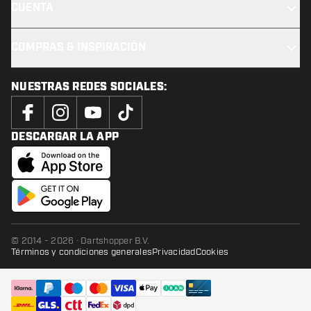
CUENTA
COMPRAS & INSPIRACIÓN
NUESTRAS REDES SOCIALES:
DESCARGAR LA APP
© 2014 - 2026 · Dartshopper B.V.
Términos y condiciones generales
Privacidad
Cookies
AÑADIR A LA CESTA
añadi