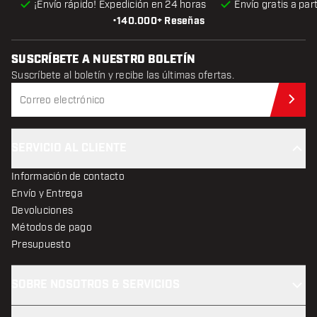
¡Envío rápido! Expedición en 24 horas
Envío gratis
a par
•
140.000+ Reseñas
SUSCRÍBETE A NUESTRO BOLETÍN
Suscríbete al boletín y recibe las últimas ofertas.
Sus
SERVICIO AL CLIENTE
Información de contacto
Envío y Entrega
Devoluciones
Métodos de pago
Presupuesto
SOBRE NOSOTROS & SERVICIOS