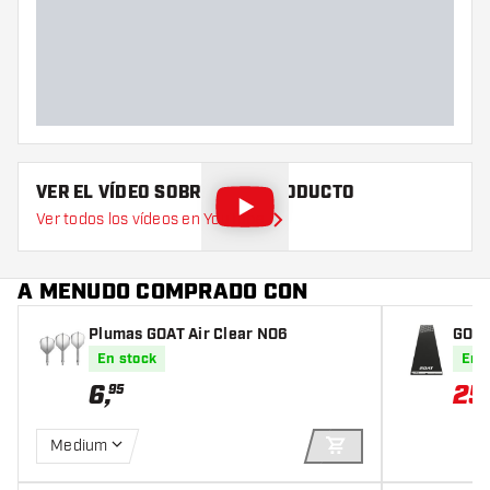
Peso del dardo
Diámetro máximo del barril
(mm)
Largo del barril (mm)
VER EL VÍDEO SOBRE ESTE PRODUCTO
Ver todos los vídeos en YouTube
A MENUDO COMPRADO CON
Plumas GOAT Air Clear NO6
GOAT
En stock
En 
6
,
25
95
Medium
AÑADIR A LA CEST