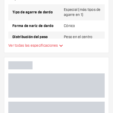
Especial (más tipos de
Tipo de agarre de dardo
agarre en 1)
Forma de nariz de dardo
Cónico
Distribución del peso
Peso en el centro
Ver todas las especificaciones
Material de dardo
Brass
Agarre de punta de dardo
Jugador de dardos
Color de dardo
Zona de agarre de dardos
Forma de dardo