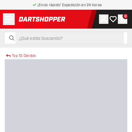
¡Envío rápido! Expedición en 24 horas
Menú
0
Cuenta
Mi lista de
Carr
volver a la página de inicio
buscar
buscar
Top 10 Dardos