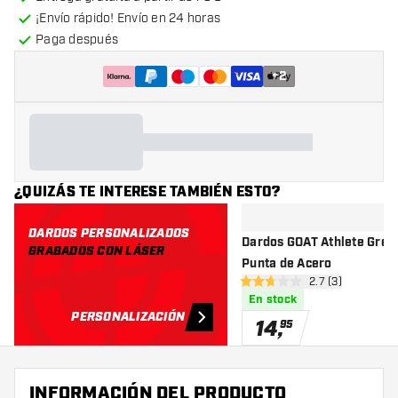
¡Envío rápido! Envío en 24 horas
Paga después
+
2
¿QUIZÁS TE INTERESE TAMBIÉN ESTO?
DARDOS PERSONALIZADOS
Dardos GOAT Athlete Gree
GRABADOS CON LÁSER
Punta de Acero
abrir panel de r
2.7 (3)
2.7 estrellas de puntuación
En stock
PERSONALIZACIÓN
14
,
95
INFORMACIÓN DEL PRODUCTO