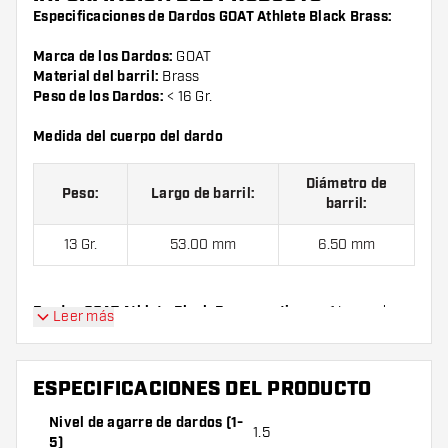
Especificaciones de Dardos GOAT Athlete Black Brass:
Marca de los Dardos:
GOAT
Material del barril:
Brass
Peso de los Dardos:
< 16 Gr.
Medida del cuerpo del dardo
Diámetro de
Peso:
Largo de barril:
barril:
13 Gr.
53.00 mm
6.50 mm
Dardos GOAT Athlete Black Brass contienen:
1 juego de
Leer más
dardos (3 cuerpos), 1 juego de cañas (3 cañas) y 1 juego de
plumas (3 plumas).
ESPECIFICACIONES DEL PRODUCTO
Nivel de agarre de dardos (1-
1.5
5)