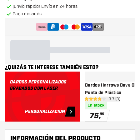
¡Envío rápido! Envío en 24 horas
Paga después
+
2
¿QUIZÁS TE INTERESE TAMBIÉN ESTO?
DARDOS PERSONALIZADOS
Dardos Harrows Dave Chis
GRABADOS CON LÁSER
Punta de Plástico
abrir panel de r
3.7 (3)
3.7 estrellas de puntuación
En stock
PERSONALIZACIÓN
75
,
95
INFORMACIÓN DEL PRODUCTO