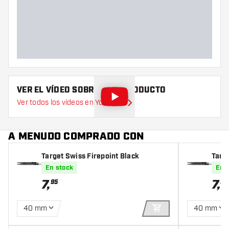
Diámetro máximo del barril
(mm)
Largo del barril (mm)
VER EL VÍDEO SOBRE ESTE PRODUCTO
Ver todos los vídeos en YouTube
A MENUDO COMPRADO CON
Target Swiss Firepoint Black
Targ
En stock
En 
7
,
7
,
95
95
40 mm
40 mm
AÑADIR A LA CEST