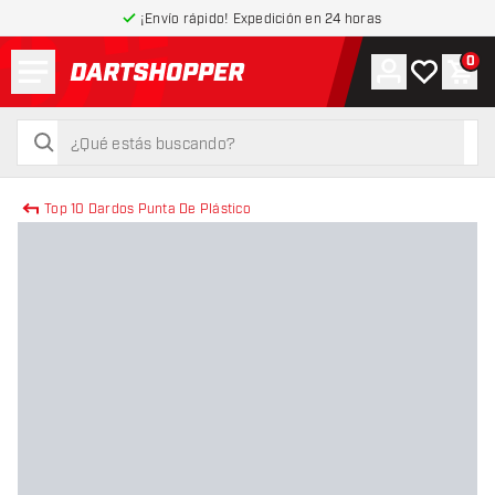
¡Envío rápido! Expedición en 24 horas
Menú
0
Cuenta
Mi lista de
Carr
volver a la página de inicio
buscar
buscar
Top 10 Dardos Punta De Plástico