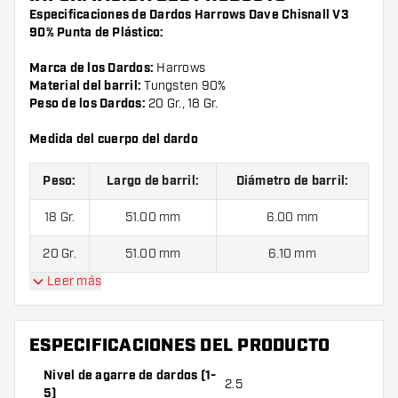
Especificaciones de Dardos Harrows Dave Chisnall V3
90% Punta de Plástico:
Marca de los Dardos:
Harrows
Material del barril:
Tungsten 90%
Peso de los Dardos:
20 Gr., 18 Gr.
Medida del cuerpo del dardo
Peso:
Largo de barril:
Diámetro de barril:
18 Gr.
51.00 mm
6.00 mm
20 Gr.
51.00 mm
6.10 mm
Leer más
Dardos Harrows Dave Chisnall V3 90% Punta de Plástico
contienen:
1 juego de dardos (3 cuerpos), 1 juego de cañas
ESPECIFICACIONES DEL PRODUCTO
(3 cañas) y 1 juego de plumas (3 plumas).
Nivel de agarre de dardos (1-
2.5
5)