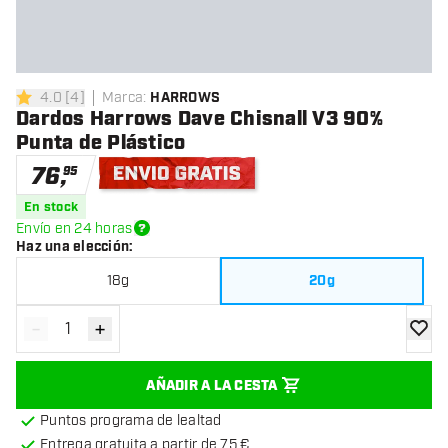
4.0
[
4
]
Marca
:
HARROWS
4 estrellas de puntuación
Dardos Harrows Dave Chisnall V3 90%
Punta de Plástico
76
,
95
Envío gratis
En stock
Envío en 24 horas
Haz una elección
:
18g
20g
-
+
Disminuir cantidad
Aumentar cantidad
añadir
AÑADIR A LA CESTA
Puntos programa de lealtad
Entrega gratuita a partir de 75 €