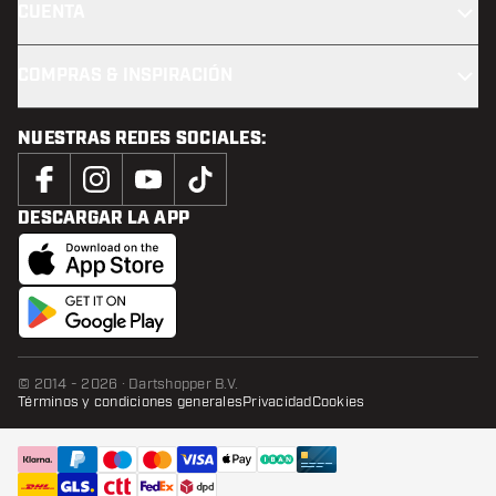
CUENTA
COMPRAS & INSPIRACIÓN
NUESTRAS REDES SOCIALES:
DESCARGAR LA APP
© 2014 - 2026 · Dartshopper B.V.
Términos y condiciones generales
Privacidad
Cookies
AÑADIR A LA CESTA
añadi