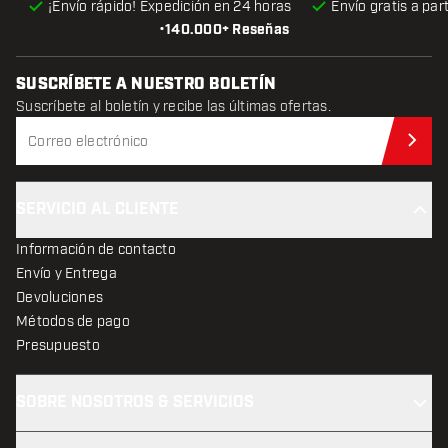
¡Envío rápido! Expedición en 24 horas
Envío gratis
a par
•
140.000+ Reseñas
SUSCRÍBETE A NUESTRO BOLETÍN
Suscríbete al boletín y recibe las últimas ofertas.
Sus
SERVICIO AL CLIENTE
Información de contacto
Envío y Entrega
Devoluciones
Métodos de pago
Presupuesto
SOBRE NOSOTROS & SERVICIOS