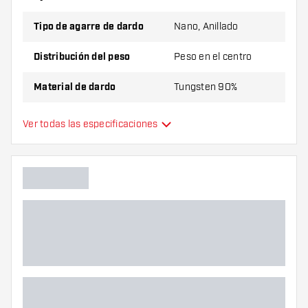
Tipo de agarre de dardo
Nano, Anillado
Distribución del peso
Peso en el centro
Material de dardo
Tungsten 90%
Agarre de punta de dardo
Liso
Ver todas las especificaciones
Jugador de dardos
Color de dardo
Forma de nariz de dardo
Zona de agarre de dardos
Forma de dardo
Peso del dardo