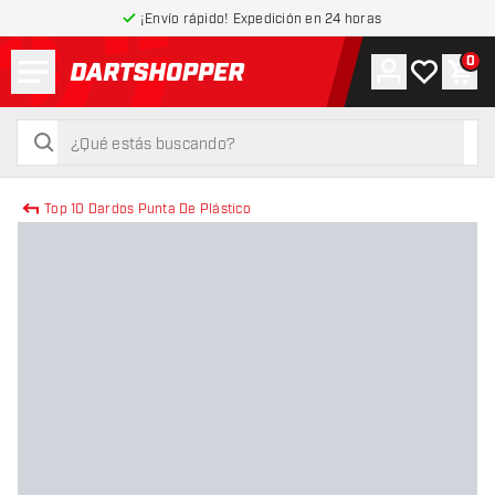
¡Envío rápido! Expedición en 24 horas
Menú
0
Cuenta
Mi lista de
Carr
volver a la página de inicio
buscar
buscar
Top 10 Dardos Punta De Plástico