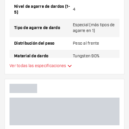
Dardos Harrows Fire Inferno 90% Punta de Plástico
Nivel de agarre de dardos (1-
4
5)
contiene:
1 juego de dardos(3 cuerpos), 1 juego de
cañas (3 cañas) y 1 juego de plumas (3 plumas).
Especial (más tipos de
Tipo de agarre de dardo
agarre en 1)
Distribución del peso
Peso al frente
Material de dardo
Tungsten 90%
Ver todas las especificaciones
Agarre de punta de dardo
Liso
Jugador de dardos
Color de dardo
Forma de nariz de dardo
Zona de agarre de dardos