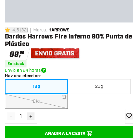
4.5
[
32
]
Marca
:
HARROWS
4.5 estrellas de puntuación
Dardos Harrows Fire Inferno 90% Punta de
Plástico
89
,
95
Envío gratis
En stock
Envío en 24 horas
Haz una elección
:
18g
20g
21g
-
+
Disminuir cantidad
Aumentar cantidad
añadir
AÑADIR A LA CESTA