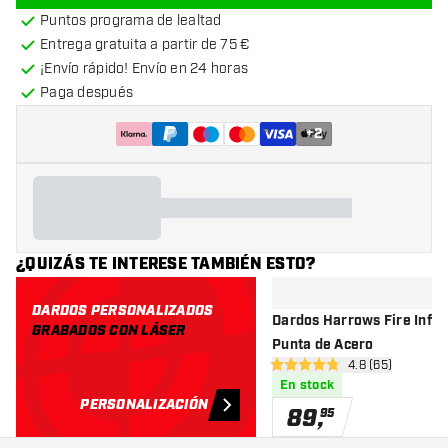
Puntos programa de lealtad
Entrega gratuita a partir de 75 €
¡Envío rápido! Envío en 24 horas
Paga después
+
2
¿QUIZÁS TE INTERESE TAMBIÉN ESTO?
DARDOS PERSONALIZADOS
Dardos Harrows Fire Infe
GRABADOS CON LÁSER
Punta de Acero
abrir panel de 
4.8 (65)
4.8 estrellas de puntuación
En stock
PERSONALIZACIÓN
89
,
95