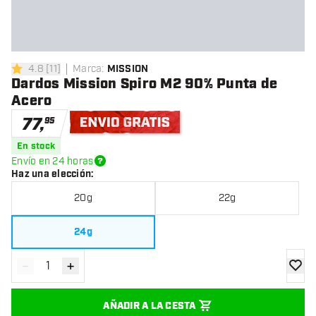
4.8
[
11
]
Marca
:
MISSION
4.8 estrellas de puntuación
Dardos Mission Spiro M2 90% Punta de
Acero
77
,
95
Envío gratis
En stock
Envío en 24 horas
Haz una elección
:
20g
22g
24g
-
+
Disminuir cantidad
Aumentar cantidad
añadir
AÑADIR A LA CESTA