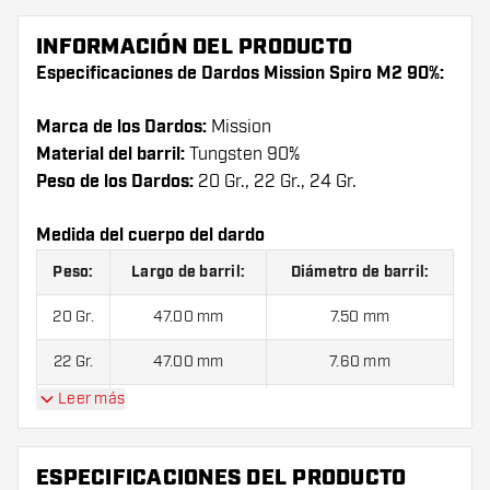
INFORMACIÓN DEL PRODUCTO
Especificaciones de Dardos Mission Spiro M2 90%:
Marca de los Dardos:
Mission
Material del barril:
Tungsten 90%
Peso de los Dardos:
20 Gr., 22 Gr., 24 Gr.
Medida del cuerpo del dardo
Peso:
Largo de barril:
Diámetro de barril:
20 Gr.
47.00 mm
7.50 mm
22 Gr.
47.00 mm
7.60 mm
Leer más
24 Gr.
47.00 mm
7.80 mm
ESPECIFICACIONES DEL PRODUCTO
Dardos Mission Spiro M2 90% contiene:
1 juego de