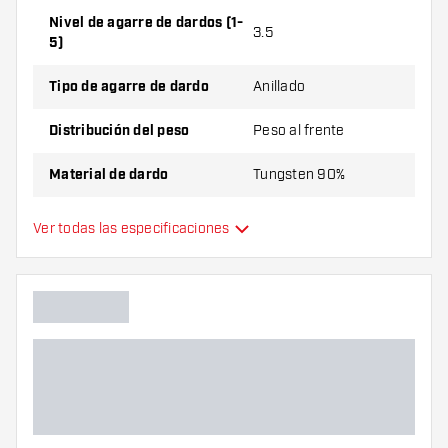
dardos (3 cuerpos), 1 juego de cañas (3 cañas) y 1
Nivel de agarre de dardos (1-
3.5
5)
juego de plumas (3 plumas).
Tipo de agarre de dardo
Anillado
Distribución del peso
Peso al frente
Material de dardo
Tungsten 90%
Agarre de punta de dardo
Liso
Ver todas las especificaciones
Jugador de dardos
Color de dardo
Forma de nariz de dardo
Zona de agarre de dardos
Forma de dardo