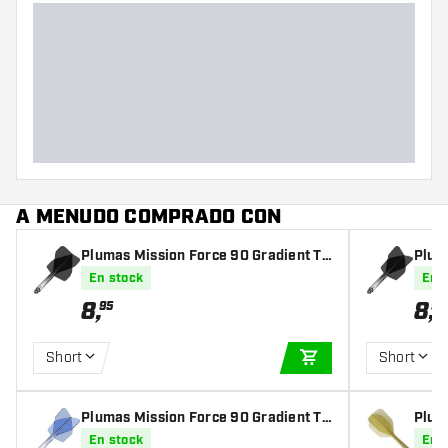
Peso del dardo
Diámetro máximo del barril
(mm)
Largo del barril (mm)
A MENUDO COMPRADO CON
Plumas Mission Force 90 Gradient Tr
Plum
ansparent Black NO2
ansp
En stock
En 
8
,
8
,
95
95
Short
Short
AÑADIR A LA CEST
Plumas Mission Force 90 Gradient Tr
Plum
ansparent Blue NO6
stem 
En stock
En 