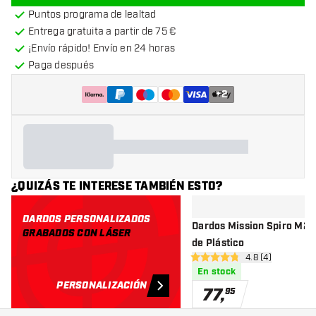
Puntos programa de lealtad
Entrega gratuita a partir de 75 €
¡Envío rápido! Envío en 24 horas
Paga después
+
2
¿QUIZÁS TE INTERESE TAMBIÉN ESTO?
DARDOS PERSONALIZADOS
Dardos Mission Spiro M2 
GRABADOS CON LÁSER
de Plástico
abrir panel de r
4.8 (4)
4.8 estrellas de puntuación
En stock
PERSONALIZACIÓN
77
,
95