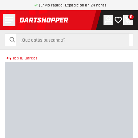
¡Envío rápido! Expedición en 24 horas
Menú
0
Cuenta
Mi lista de
Carr
volver a la página de inicio
buscar
buscar
Top 10 Dardos