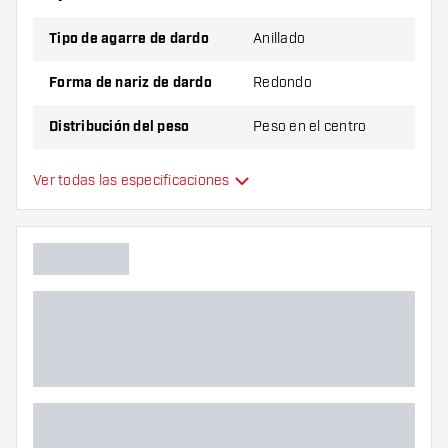
juegos de cañas (6 cañas) y 1 juego de plumas (3
plumas).
Tipo de agarre de dardo
Anillado
Forma de nariz de dardo
Redondo
Distribución del peso
Peso en el centro
Material de dardo
Tungsten 90%
Ver todas las especificaciones
Agarre de punta de dardo
Jugador de dardos
Color de dardo
Zona de agarre de dardos
Forma de dardo