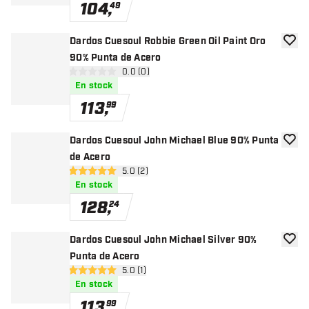
104
,
49
Dardos Cuesoul Robbie Green Oil Paint Oro
añadir
90% Punta de Acero
abrir panel de reseñas
0.0 (0)
0 estrellas de puntuación
En stock
113
,
99
Dardos Cuesoul John Michael Blue 90% Punta
añadir
de Acero
abrir panel de reseñas
5.0 (2)
5 estrellas de puntuación
En stock
128
,
24
Dardos Cuesoul John Michael Silver 90%
añadir
Punta de Acero
abrir panel de reseñas
5.0 (1)
5 estrellas de puntuación
En stock
113
,
99