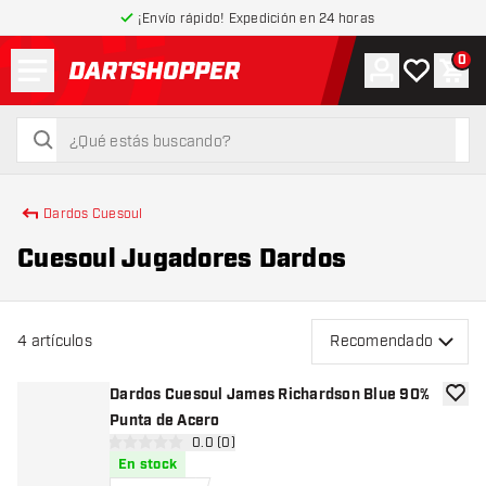
¡Envío rápido! Expedición en 24 horas
Menú
0
Cuenta
Mi lista de
Carr
volver a la página de inicio
buscar
buscar
Dardos Cuesoul
Cuesoul Jugadores Dardos
4
artículos
Recomendado
Dardos Cuesoul James Richardson Blue 90%
añadir
Punta de Acero
abrir panel de reseñas
0.0 (0)
0 estrellas de puntuación
En stock