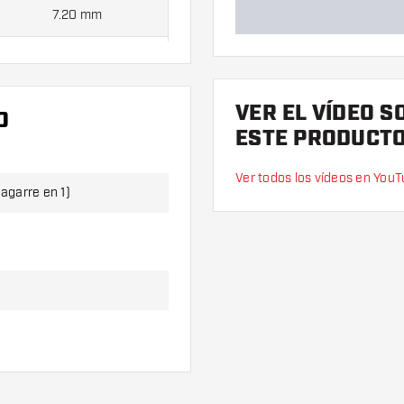
7.20 mm
7.40 mm
VER EL VÍDEO S
O
ego de dardos (3 cuerpos), 1
ESTE PRODUCT
Ver todos los vídeos en You
 agarre en 1)