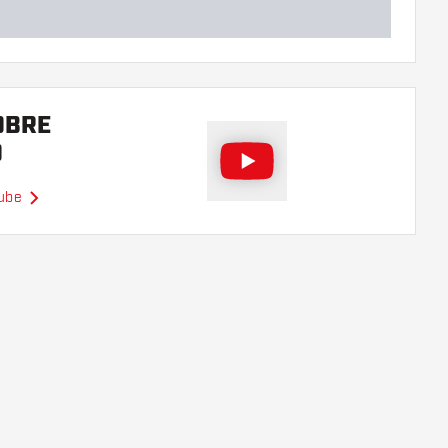
OBRE
O
Tube