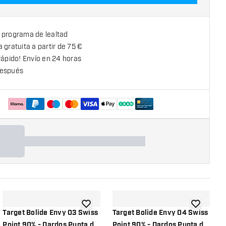
 programa de lealtad
 gratuita a partir de 75 €
rápido! Envío en 24 horas
espués
la lista de deseos
añadir a la lista de deseos
añadir a la
Target Bolide Envy 03 Swiss
Target Bolide Envy 04 Swiss
D
Point 90% - Dardos Punta de
Point 90% - Dardos Punta de
P