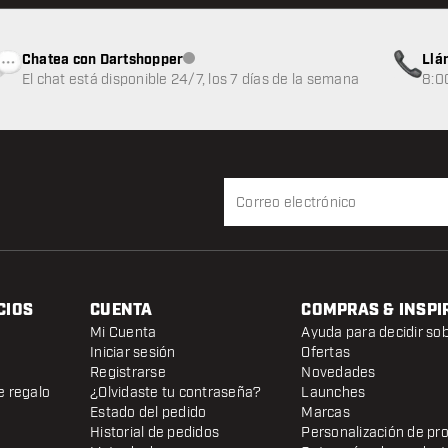
Chatea con Dartshopper
Llá
Atención al cliente no disponible
El chat está disponible 24/7, los 7 días de la semana
8:0
CIOS
CUENTA
COMPRAS & INSPI
Mi Cuenta
Ayuda para decidir so
Iniciar sesión
Ofertas
Registrarse
Novedades
e regalo
¿Olvidaste tu contraseña?
Launches
Estado del pedido
Marcas
Historial de pedidos
Personalización de pr