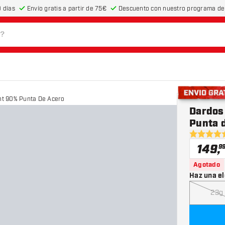
 días
Envío gratis a partir de 75€
Descuento con nuestro programa de 
int 90% Punta De Acero
Envío gratis
Dardos
Punta 
4.9 estrel
149
,
9
Agotado
Haz una el
23g