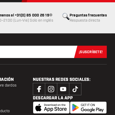
menos al +31(0) 85 000 26 19
Preguntas frecuentes
Atención al cliente no disponible
0–21:00 (Lun-Vie) Solo en inglés
Respuesta directa
¡SUSCRÍBETE!
Suscríbete aho
RACIÓN
NUESTRAS REDES SOCIALES:
bre dardos
DESCARGAR LA APP
oducto