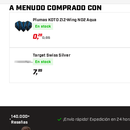
Jugador de dardos
A MENUDO COMPRADO CON
Color de dardo
Plumas KOTO ZIZ-Wing NO2 Aqua
En stock
Forma de nariz de dardo
0
,
28
0,95
Zona de agarre de dardos
Forma de dardo
Target Swiss Silver
En stock
Peso del dardo
7
,
95
Diámetro máximo del barril (mm)
Largo del barril (mm)
140.000+
•
¡Envío rápido! Expedición en 24 hor
Reseñas