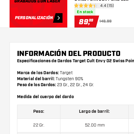
GRABADOS CON LÁSER
abrir panel de res
4.4 (15)
Acero
4.4 estrellas de puntuación
En stock
PERSONALIZACIÓN
89
,
99
149,99
INFORMACIÓN DEL PRODUCTO
Especificaciones de Dardos Target Cult Envy 02 Swiss Poi
Marca de los Dardos:
Target
Material del barril:
Tungsten 90%
Peso de los Dardos:
23 Gr., 22 Gr., 24 Gr.
Medida del cuerpo del dardo
Peso:
Largo de barril:
22 Gr.
52.00 mm