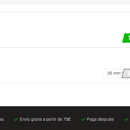
26 mm
as
Envío gratis
a partir de 75€
Paga después