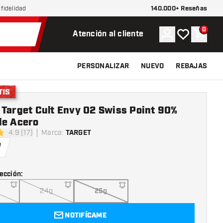
140.000+ Reseñas
fidelidad
0
Cuenta
Mi lista de d
Carrit
Atención al cliente
PERSONALIZAR
NUEVO
REBAJAS
 Target Cult Envy 02 Swiss Point 90%
de Acero
4.9 (17)
Marca
:
TARGET
las de puntuación
9
ección
:
24g
25g
NOTIFÍCAME