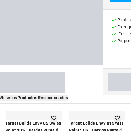
Puntos
Entrega
¡Envío 
Paga d
s
Reseñas
Productos Recomendados
a la lista de deseos
añadir a la lista de deseos
añadir a 
Target Bolide Envy 05 Swiss
Target Bolide Envy 01 Swiss
Point 90% - Dardos Punta de
Point 90% - Dardos Punta de