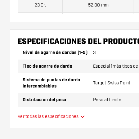
23 Gr.
52.00 mm
24 Gr.
52.00 mm
ESPECIFICACIONES DEL PRODUCT
Dardos Target Cult Envy 02 Swiss Point 90% contiene:
1 ju
juego de cañas (3 cañas) y 1 juego de plumas (3 plumas).
Nivel de agarre de dardos (1-5)
3
Tipo de agarre de dardo
Especial (más tipos de
Sistema de puntas de dardo
Target Swiss Point
intercambiables
Distribución del peso
Peso al frente
Material de dardo
Tungsten 90%
Ver todas las especificaciones
Agarre de punta de dardo