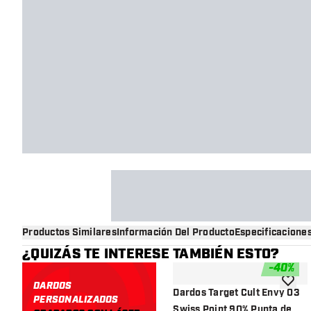
Productos Similares
Información Del Producto
Especificacione
¿QUIZÁS TE INTERESE TAMBIÉN ESTO?
-
40
%
DARDOS
añadir 
Dardos Target Cult Envy 03
PERSONALIZADOS
Swiss Point 90% Punta de