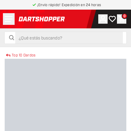
¡Envío rápido! Expedición en 24 horas
Menú
0
Cuenta
Mi lista de
Carr
volver a la página de inicio
buscar
buscar
Top 10 Dardos