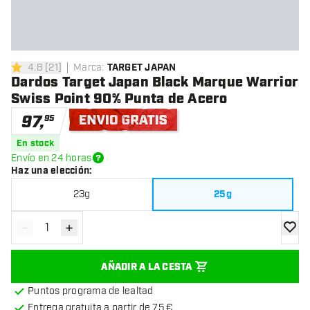
4.8
[
21
]
Marca
:
TARGET JAPAN
4.8 estrellas de puntuación
Dardos Target Japan Black Marque Warrior
Swiss Point 90% Punta de Acero
97
,
95
Envío gratis
En stock
Envío en 24 horas
Haz una elección
:
23g
25g
-
+
Disminuir cantidad
Aumentar cantidad
añadir
AÑADIR A LA CESTA
Puntos programa de lealtad
Entrega gratuita a partir de 75 €