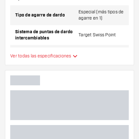
Point 90% contienen:
1 juego de dardos (3 cuerpos),
1 juego de cañas (3 cañas) y 1 juego de plumas (3
Especial (más tipos de
Tipo de agarre de dardo
agarre en 1)
plumas).
Sistema de puntas de dardo
Target Swiss Point
intercambiables
Distribución del peso
Peso al frente
Ver todas las especificaciones
Material de dardo
Tungsten 90%
Agarre de punta de dardo
Jugador de dardos
Color de dardo
Forma de nariz de dardo
Zona de agarre de dardos