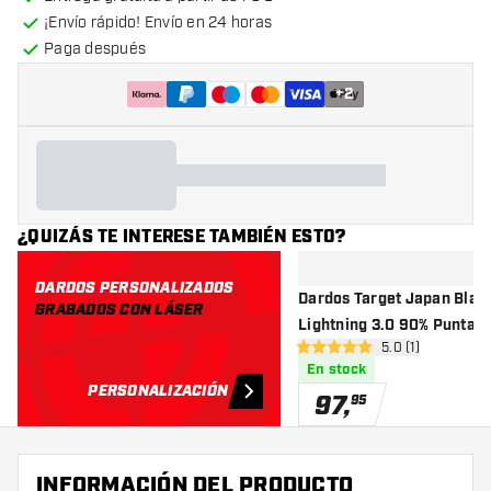
¡Envío rápido! Envío en 24 horas
Paga después
+
2
¿QUIZÁS TE INTERESE TAMBIÉN ESTO?
DARDOS PERSONALIZADOS
Dardos Target Japan Blac
GRABADOS CON LÁSER
Lightning 3.0 90
abrir panel de r
5.0 (1)
5 estrellas de puntuación
En stock
PERSONALIZACIÓN
97
,
95
INFORMACIÓN DEL PRODUCTO