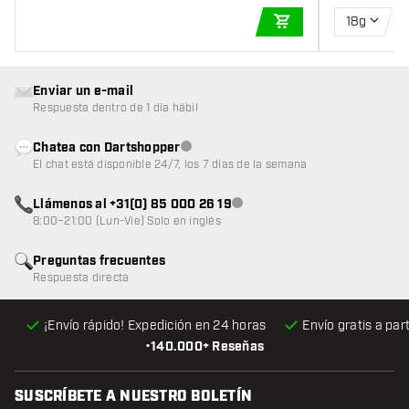
18g
AÑADIR A LA CEST
Enviar un e-mail
Respuesta dentro de 1 día hábil
Chatea con Dartshopper
Atención al cliente no disponible
El chat está disponible 24/7, los 7 días de la semana
Llámenos al +31(0) 85 000 26 19
Atención al cliente no disponible
8:00–21:00 (Lun-Vie) Solo en inglés
Preguntas frecuentes
Respuesta directa
¡Envío rápido! Expedición en 24 horas
Envío gratis
a par
•
140.000+ Reseñas
SUSCRÍBETE A NUESTRO BOLETÍN