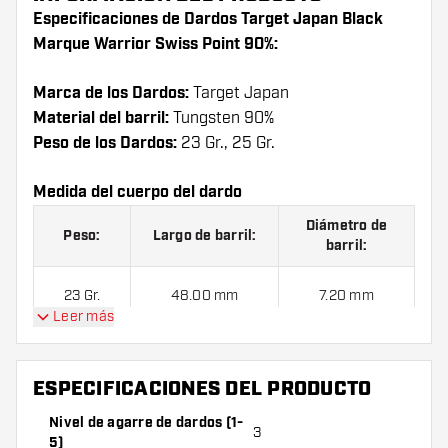
Especificaciones de Dardos Target Japan Black
Marque Warrior Swiss Point 90%:
Marca de los Dardos:
Target Japan
Material del barril:
Tungsten 90%
Peso de los Dardos:
23 Gr., 25 Gr.
Medida del cuerpo del dardo
Diámetro de
Peso:
Largo de barril:
barril:
23 Gr.
48.00 mm
7.20 mm
Leer más
25 Gr.
48.00 mm
7.50 mm
ESPECIFICACIONES DEL PRODUCTO
Nivel de agarre de dardos (1-
3
Dardos Target Japan Black Marque Warrior Swiss
5)