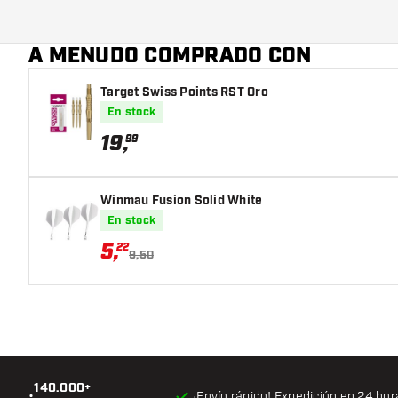
Jugador de dardos
A MENUDO COMPRADO CON
Color de dardo
Target Swiss Points RST Oro
En stock
Forma de nariz de dardo
19
,
99
Zona de agarre de dardos
Forma de dardo
Winmau Fusion Solid White
En stock
Peso del dardo
5
,
22
9,50
Diámetro máximo del barril (mm)
Largo del barril (mm)
140.000+
•
¡Envío rápido! Expedición en 24 hor