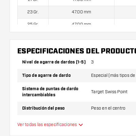
23 Gr.
47.00 mm
25 Gr.
47.00 mm
Dardos Target Raymond van Barneveld Chrono Swiss Point
ESPECIFICACIONES DEL PRODUCT
dardos (3 cuerpos), 1 juego de cañas (3 cañas) y 1 juego de 
Nivel de agarre de dardos (1-5)
3
Tipo de agarre de dardo
Especial (más tipos de
Sistema de puntas de dardo
Target Swiss Point
intercambiables
Distribución del peso
Peso en el centro
Material de dardo
Tungsten 95%
Ver todas las especificaciones
Agarre de punta de dardo