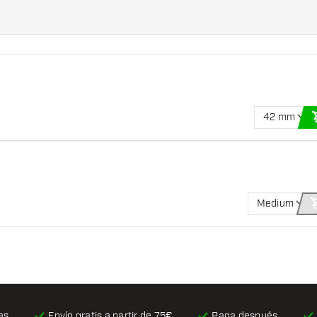
42 mm
Medium
as
Envío gratis
a partir de 75€
Paga después