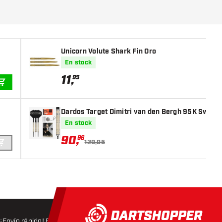
Unicorn Volute Shark Fin Oro
En stock
11
,
95
AÑADIR A LA CESTA
Dardos Target Dimitri van den Bergh 95K Swiss 
En stock
90
,
96
129,95
AÑADIR A LA CESTA
¡Envío rápido! Expedición en 24 horas
Envío gratis
a partir d