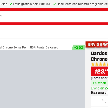
 días
Envío gratis a partir de 75€
Descuento con nuestro programa de 
-
35
%
d Chrono Swiss Point 95% Punta De Acero
Envío gratis
Dardos
Chrono
4.6 estrel
123
,
4
¡Estás ahor
En stock
Envío en 2
Haz una el
21g