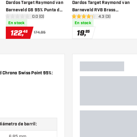
a la lista de deseos
añadir a la lista de deseos
añadir a 
Dardos Target Raymond van
Dardos Target Raymond van
Barneveld G6 95% Punta de
Barneveld RVB Brass
eñas
abrir panel de reseñas
0.0 (0)
abrir panel de reseñ
4.3 (3)
Plástico
Conjunto 22 Piezas Punta de
0 estrellas de puntuación
4.3 estrellas de puntuación
En stock
En stock
Acero
122
,
19
,
46
95
174,95
d Chrono Swiss Point 95%:
Diámetro de barril:
6.85 mm