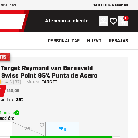
140.000+ Reseñas
fidelidad
0
Cuenta
Mi lista de d
Carrit
Atención al cliente
PERSONALIZAR
NUEVO
REBAJAS
 Target Raymond van Barneveld
 Swiss Point 95% Punta de Acero
4.6 (37)
Marca
:
TARGET
las de puntuación
7
189,95
rando un
35%
!
4 horas
ección
:
23g
25g