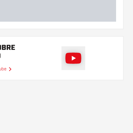
OBRE
O
Tube