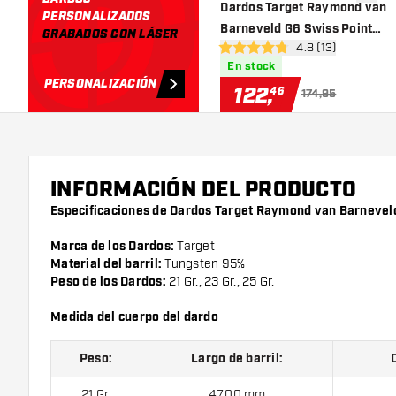
añadir 
Dardos Target Raymond van
PERSONALIZADOS
Barneveld G6 Swiss Point
GRABADOS CON LÁSER
abrir panel de res
4.8 (13)
95% Punta de Acero
4.8 estrellas de puntuación
En stock
PERSONALIZACIÓN
122
,
46
174,95
INFORMACIÓN DEL PRODUCTO
Especificaciones de Dardos Target Raymond van Barnevel
Marca de los Dardos:
Target
Material del barril:
Tungsten 95%
Peso de los Dardos:
21 Gr., 23 Gr., 25 Gr.
Medida del cuerpo del dardo
Peso:
Largo de barril:
21 Gr.
47.00 mm