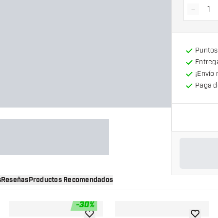
-
Dismin
Puntos
Entrega
¡Envío 
Paga d
s
Reseñas
Productos Recomendados
-
30
%