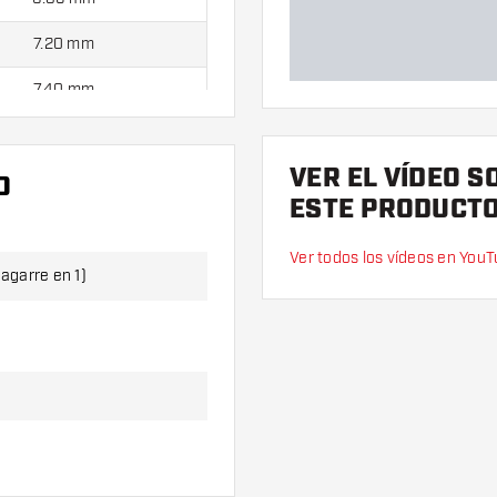
7.20 mm
7.40 mm
 95% contienen:
1 juego de
VER EL VÍDEO S
O
plumas (3 plumas).
ESTE PRODUCT
Ver todos los vídeos en You
 agarre en 1)