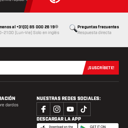
menos al +31(0) 85 000 26 19
Preguntas frecuentes
Atención al cliente no disponible
0–21:00 (Lun-Vie) Solo en inglés
Respuesta directa
¡SUSCRÍBETE!
Suscríbete aho
RACIÓN
NUESTRAS REDES SOCIALES:
bre dardos
DESCARGAR LA APP