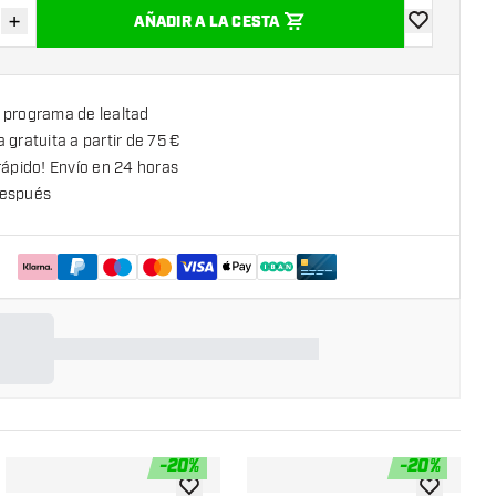
+
AÑADIR A LA CESTA
uir cantidad
Aumentar cantidad
añadir a la l
 programa de lealtad
 gratuita a partir de 75 €
rápido! Envío en 24 horas
espués
-
20
%
-
20
%