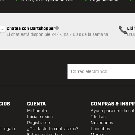
Chatea con Dartshopper
Llá
Atención al cliente no disponible
El chat está disponible 24/7, los 7 días de la semana
8:0
CIOS
CUENTA
COMPRAS & INSPI
Mi Cuenta
Ayuda para decidir so
Iniciar sesión
Ofertas
Registrarse
Novedades
e regalo
¿Olvidaste tu contraseña?
Launches
Estado del pedido
Marcas