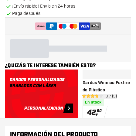
¡Envío rápido! Envío en 24 horas
Paga después
+
2
¿QUIZÁS TE INTERESE TAMBIÉN ESTO?
DARDOS PERSONALIZADOS
Dardos Winmau Foxfire 8
GRABADOS CON LÁSER
de Plástico
abrir panel de r
3.7 (3)
3.7 estrellas de puntuación
En stock
PERSONALIZACIÓN
42
,
00
INFORMACIÓN DEL PRODUCTO