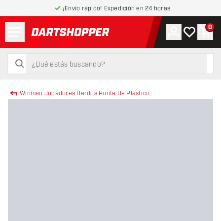
¡Envío rápido! Expedición en 24 horas
Menú
0
Cuenta
Mi lista de
Carr
volver a la página de inicio
buscar
buscar
Winmau Jugadores Dardos Punta De Plástico