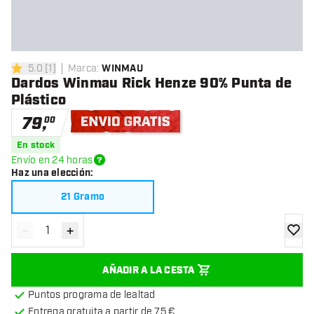
5.0
[
1
]
Marca
:
WINMAU
5 estrellas de puntuación
Dardos Winmau Rick Henze 90% Punta de
Plástico
79
,
00
Envío gratis
En stock
Envío en 24 horas
Haz una elección
:
21 Gramo
-
+
Disminuir cantidad
Aumentar cantidad
añadir
AÑADIR A LA CESTA
Puntos programa de lealtad
Entrega gratuita a partir de 75 €