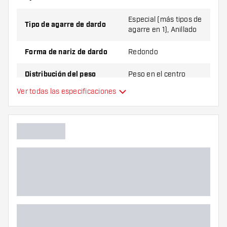
Especial (más tipos de
Tipo de agarre de dardo
agarre en 1), Anillado
Forma de nariz de dardo
Redondo
Distribución del peso
Peso en el centro
Ver todas las especificaciones
Material de dardo
Tungsten 90%
Agarre de punta de dardo
Jugador de dardos
Color de dardo
Zona de agarre de dardos
Forma de dardo