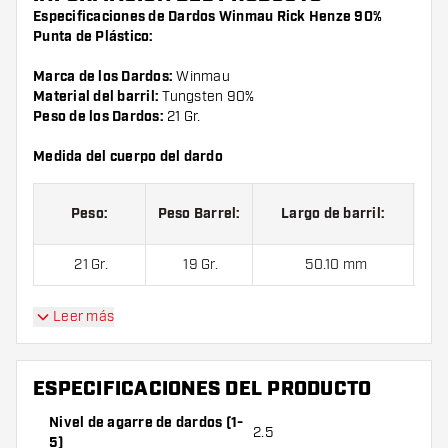
Especificaciones de Dardos Winmau Rick Henze 90%
Punta de Plástico:
Marca de los Dardos:
Winmau
Material del barril:
Tungsten 90%
Peso de los Dardos:
21 Gr.
Medida del cuerpo del dardo
Peso:
Peso Barrel:
Largo de barril:
21 Gr.
19 Gr.
50.10 mm
Leer más
Dardos Winmau Rick Henze 90% Punta de Plástico
contienen:
1 juego de dardos (3 cuerpos), 1 juego de cañas
(3 cañas) y 1 juego de plumas (3 plumas).
ESPECIFICACIONES DEL PRODUCTO
Nivel de agarre de dardos (1-
2.5
5)