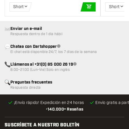
Short
Short
AÑADIR A LA CEST
Enviar un e-mail
Respuesta dentro de 1 día hábil
Chatea con Dartshopper
Atención al cliente no disponible
El chat está disponible 24/7, los 7 días de la semana
Llámenos al +31(0) 85 000 26 19
Atención al cliente no disponible
8:00–21:00 (Lun-Vie) Solo en inglés
Preguntas frecuentes
Respuesta directa
¡Envío rápido! Expedición en 24 horas
Envío gratis
a par
•
140.000+ Reseñas
SUSCRÍBETE A NUESTRO BOLETÍN