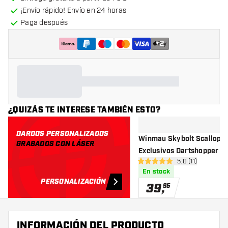
¡Envío rápido! Envío en 24 horas
Paga después
+
2
¿QUIZÁS TE INTERESE TAMBIÉN ESTO?
DARDOS PERSONALIZADOS
Winmau Skybolt Scallope
GRABADOS CON LÁSER
Exclusivos Dartshopper - 
abrir panel de r
5.0 (11)
Punta de Acero
5 estrellas de puntuación
En stock
PERSONALIZACIÓN
39
,
95
INFORMACIÓN DEL PRODUCTO