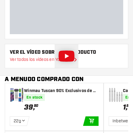
Diámetro máximo del barril
(mm)
Largo del barril (mm)
VER EL VÍDEO SOBRE ESTE PRODUCTO
Ver todos los vídeos en YouTube
A MENUDO COMPRADO CON
Winmau Tuscan 90% Exclusivos de Da
Caña
rtshopper - Punta de Acero
En stock
En 
39
,
1
,
90
80
22g
Inbetwee
AÑADIR A LA CEST