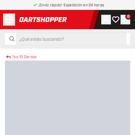
¡Envío rápido! Expedición en 24 horas
Menú
0
Cuenta
Mi lista de
Carr
volver a la página de inicio
buscar
buscar
Top 10 Dardos