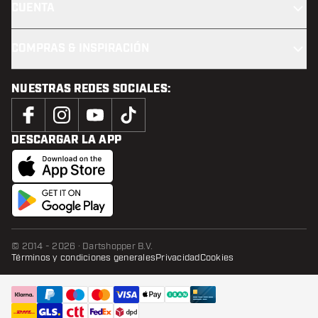
CUENTA
COMPRAS & INSPIRACIÓN
NUESTRAS REDES SOCIALES:
DESCARGAR LA APP
© 2014 - 2026 · Dartshopper B.V.
Términos y condiciones generales
Privacidad
Cookies
AÑADIR A LA CESTA
añadi