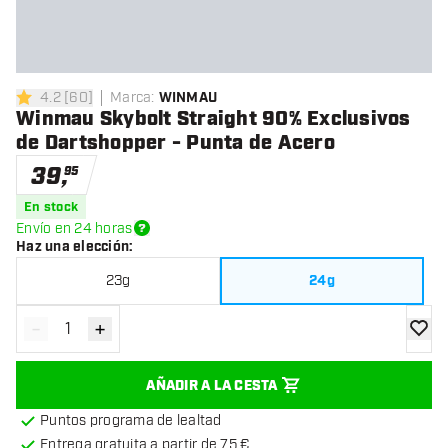
4.2
[
60
]
Marca
:
WINMAU
4.2 estrellas de puntuación
Winmau Skybolt Straight 90% Exclusivos
de Dartshopper - Punta de Acero
39
,
95
En stock
Envío en 24 horas
Haz una elección
:
23g
24g
-
+
Disminuir cantidad
Aumentar cantidad
añadir
AÑADIR A LA CESTA
Puntos programa de lealtad
Entrega gratuita a partir de 75 €