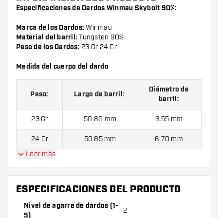
Especificaciones de Dardos Winmau Skybolt 90%:
Marca de los Dardos:
Winmau
Material del barril:
Tungsten 90%
Peso de los Dardos:
23 Gr 24 Gr
Medida del cuerpo del dardo
Diámetro de
Peso:
Largo de barril:
barril:
23 Gr.
50.80 mm
6.55 mm
24 Gr.
50.85 mm
6.70 mm
Leer más
Dardos Winmau Skybolt 90% contienen:
1 juego de dardos
(3 cuerpos), 1 juego de cañas (3 cañas) y 1 juego de plumas
ESPECIFICACIONES DEL PRODUCTO
(3 plumas).
Nivel de agarre de dardos (1-
2
5)