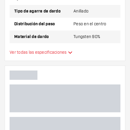
Tipo de agarre de dardo
Anillado
Distribución del peso
Peso en el centro
Material de dardo
Tungsten 90%
Agarre de punta de dardo
Anillo corto
Ver todas las especificaciones
Jugador de dardos
Color de dardo
Forma de nariz de dardo
Zona de agarre de dardos
Forma de dardo
Peso del dardo