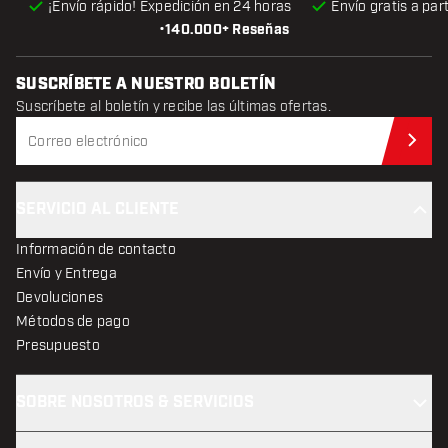
¡Envío rápido! Expedición en 24 horas
Envío gratis
a par
•
140.000+ Reseñas
SUSCRÍBETE A NUESTRO BOLETÍN
Suscríbete al boletín y recibe las últimas ofertas.
Sus
SERVICIO AL CLIENTE
Información de contacto
Envío y Entrega
Devoluciones
Métodos de pago
Presupuesto
SOBRE NOSOTROS & SERVICIOS