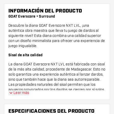
INFORMACIÓN DEL PRODUCTO
GOAT Everscore + Surround
Descubre la diana GOAT Everscore NXT LVL, ¡una
auténtica obra maestra que lleva tu juego de dardos al
siguiente nivel! Esta diana combina una calidad superior
con un diseño minimalista para ofrecer una experiencia de
juego inigualable.
Sisal de alta calidad
La diana GOAT Everscore NXT LVL está fabricada con sisal
de la más alta calidad, procedente de Madagascar. Esto no
solo garantiza una experiencia auténtica al lanzar dardos,
sino que también hace que la diana sea autorreparable.
Las propiedades naturales del sisal permiten que los
agujeros provocados por los dardos se cierren por sí solos,
Leer más
dejando la superficie lista para nuevos desafíos una y otra
vez.
Surround
ESPECIFICACIONES DEL PRODUCTO