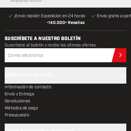
Respuesta directa
¡Envío rápido! Expedición en 24 horas
Envío gratis
a par
•
140.000+ Reseñas
SUSCRÍBETE A NUESTRO BOLETÍN
Suscríbete al boletín y recibe las últimas ofertas.
Sus
SERVICIO AL CLIENTE
Información de contacto
Envío y Entrega
Devoluciones
Métodos de pago
Presupuesto