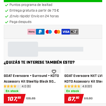
Puntos programa de lealtad
Entrega gratuita a partir de 75 €
¡Envío rápido! Envío en 24 horas
Paga después
+
2
¿QUIZÁS TE INTERESE TAMBIÉN ESTO?
añadir a la lista de deseos
GOAT Everscore + Surround + KOTO
GOAT Everscore NXT LVL D
Accessory Kit Steeltip Black 90
KOTO Accessory Kit Steelt
abrir panel de reseñas
4.0 (6)
abrir panel de r
4.8 (61)
Pieces - Diana de dardos Set
90 Pieces - Diana de dard
4 estrellas de puntuación
4.8 estrellas de puntuación
En stock
En stock
107
,
67
,
85
90
109,85
69,90