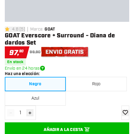
4.8
[
5
]
Marca
:
GOAT
4.8 estrellas de puntuación
GOAT Everscore + Surround - Diana de
dardos Set
97
,
90
99,90
Envío gratis
En stock
Envío en 24 horas
Haz una elección
:
Negro
Rojo
Azul
-
+
Disminuir cantidad
Aumentar cantidad
añadir
AÑADIR A LA CESTA