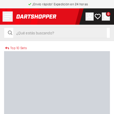
¡Envío rápido! Expedición en 24 horas
Menú
0
Cuenta
Mi lista de
Carr
volver a la página de inicio
buscar
buscar
Top 10 Sets