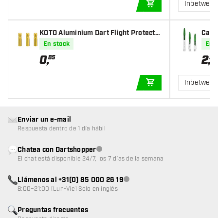
Inbetwee
AÑADIR A LA CEST
KOTO Aluminium Dart Flight Protecto
Cañ
r Oro
n
En stock
En 
0
,
2
,
85
50
Inbetween
AÑADIR A LA CEST
Enviar un e-mail
Respuesta dentro de 1 día hábil
Chatea con Dartshopper
Atención al cliente no disponible
El chat está disponible 24/7, los 7 días de la semana
Llámenos al +31(0) 85 000 26 19
Atención al cliente no disponible
8:00–21:00 (Lun-Vie) Solo en inglés
Preguntas frecuentes