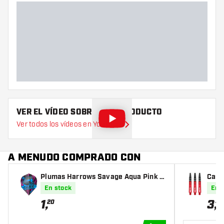
VER EL VÍDEO SOBRE ESTE PRODUCTO
Ver todos los vídeos en YouTube
A MENUDO COMPRADO CON
Plumas Harrows Savage Aqua Pink N
Caña
O6
En stock
En 
1
,
3
,
20
45