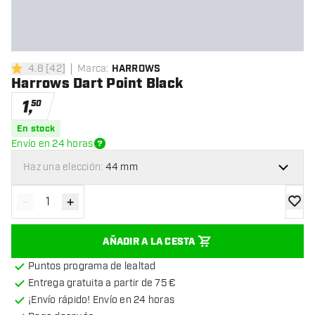
4.8
[
42
]
Marca
:
HARROWS
4.8 estrellas de puntuación
Harrows Dart Point Black
1
,
50
En stock
Envío en 24 horas
Haz una elección:
44 mm
-
+
Disminuir cantidad
Aumentar cantidad
añadir
AÑADIR A LA CESTA
Puntos programa de lealtad
Entrega gratuita a partir de 75 €
¡Envío rápido! Envío en 24 horas