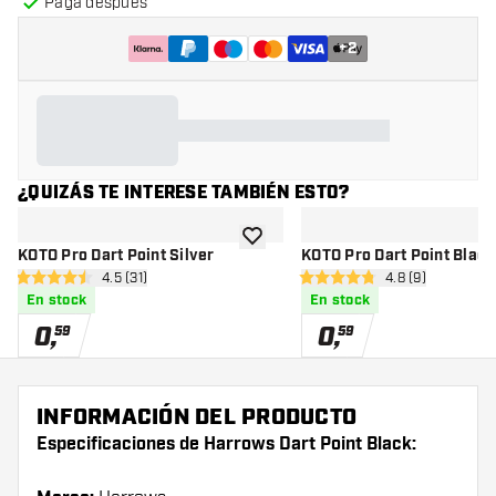
Paga después
+
2
¿QUIZÁS TE INTERESE TAMBIÉN ESTO?
añadir a la lista de deseos
KOTO Pro Dart Point Silver
KOTO Pro Dart Point Black
abrir panel de reseñas
4.5 (31)
abrir panel de r
4.8 (9)
4.5 estrellas de puntuación
4.8 estrellas de puntuación
En stock
En stock
0
,
0
,
59
59
INFORMACIÓN DEL PRODUCTO
Especificaciones de Harrows Dart Point Black: