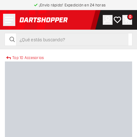
¡Envío rápido! Expedición en 24 horas
Menú
0
Cuenta
Mi lista de
Carr
volver a la página de inicio
buscar
buscar
Top 10 Accesorios