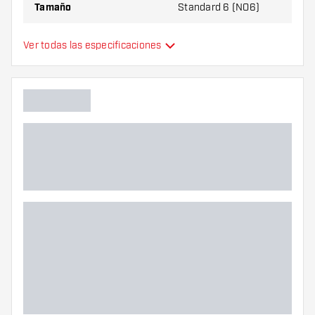
Tamaño
Standard 6 (NO6)
Tipo
Estándar
Ver todas las especificaciones
Flexibilidad
Colores adicionales
Color principal