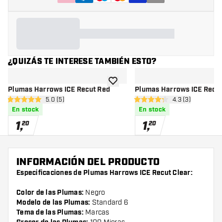
¿QUIZÁS TE INTERESE TAMBIÉN ESTO?
añadir a la lista de deseos
Plumas Harrows ICE Recut Red
Plumas Harrows ICE Recut
abrir panel de reseñas
5.0 (5)
abrir panel de r
4.3 (3)
5 estrellas de puntuación
4.3 estrellas de puntuación
En stock
En stock
1
,
1
,
20
20
INFORMACIÓN DEL PRODUCTO
Especificaciones de Plumas Harrows ICE Recut Clear:
Color de las Plumas:
Negro
Modelo de las Plumas:
Standard 6
Tema de las Plumas:
Marcas