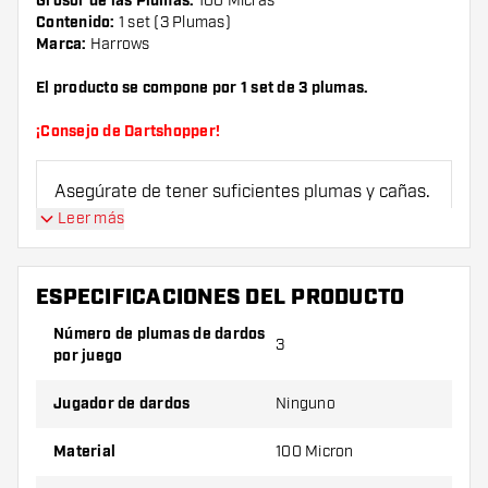
Grosor de las Plumas:
100 Micras
Contenido:
1 set (3 Plumas)
Marca:
Harrows
El producto se compone por 1 set de 3 plumas.
¡Consejo de Dartshopper!
Asegúrate de tener suficientes plumas y cañas.
Estas pueden dañarse o romperse con el uso.
Leer más
Prueba una forma, un material o un grosor
ESPECIFICACIONES DEL PRODUCTO
diferente de plumas para descubrir qué
variante es mejor para ti.
Número de plumas de dardos
3
por juego
Jugador de dardos
Ninguno
Material
100 Micron