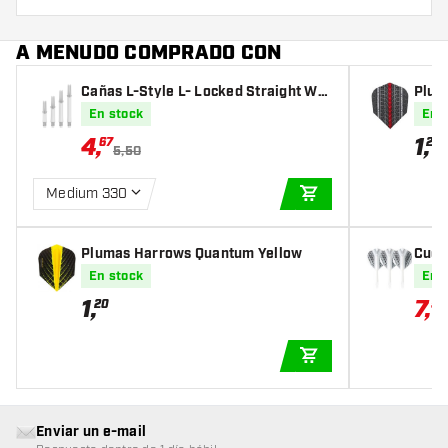
A MENUDO COMPRADO CON
Cañas L-Style L- Locked Straight Whi
Plum
te
En stock
En 
4
,
1
,
67
20
5,50
Medium 330
AÑADIR A LA CEST
Plumas Harrows Quantum Yellow
Cues
st Bl
En stock
En 
1
,
7
,
20
56
AÑADIR A LA CEST
Enviar un e-mail