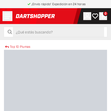
¡Envío rápido! Expedición en 24 horas
Menú
0
Cuenta
Mi lista de
Carr
volver a la página de inicio
buscar
buscar
Top 10 Plumas