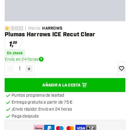
5.0
[
1
]
Marca
:
HARROWS
5 estrellas de puntuación
Plumas Harrows ICE Recut Clear
1
,
20
En stock
Envío en 24 horas
-
+
Disminuir cantidad
Aumentar cantidad
añadir
AÑADIR A LA CESTA
Puntos programa de lealtad
Entrega gratuita a partir de 75 €
¡Envío rápido! Envío en 24 horas
Paga después
+
2