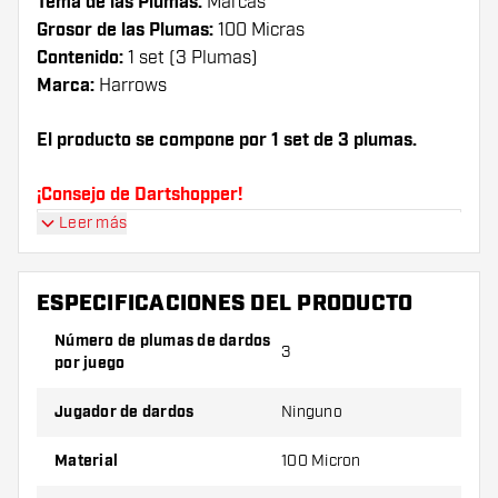
Tema de las Plumas:
Marcas
Grosor de las Plumas:
100 Micras
Contenido:
1 set (3 Plumas)
Marca:
Harrows
El producto se compone por 1 set de 3 plumas.
¡Consejo de Dartshopper!
Leer más
Asegúrate de tener suficientes plumas y cañas.
Estas pueden dañarse o romperse con el uso.
ESPECIFICACIONES DEL PRODUCTO
Prueba una forma, un material o un grosor
Número de plumas de dardos
3
diferente de plumas para descubrir qué
por juego
variante es mejor para ti.
Jugador de dardos
Ninguno
Material
100 Micron