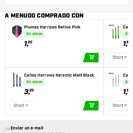
A MENUDO COMPRADO CON
Plumas Harrows Retina Pink
Caña
En stock
En 
1
,
1
,
20
80
Short
AÑADIR A LA CEST
Cañas Harrows Keramic Matt Black
Caña
En stock
En 
3
,
1
,
20
50
Short
Short
AÑADIR A LA CEST
Enviar un e-mail