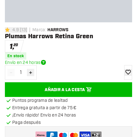
4.9
[
13
]
Marca
:
HARROWS
4.9 estrellas de puntuación
Plumas Harrows Retina Green
1
,
20
En stock
Envío en 24 horas
-
+
Disminuir cantidad
Aumentar cantidad
añadir
AÑADIR A LA CESTA
Puntos programa de lealtad
Entrega gratuita a partir de 75 €
¡Envío rápido! Envío en 24 horas
Paga después
+
2