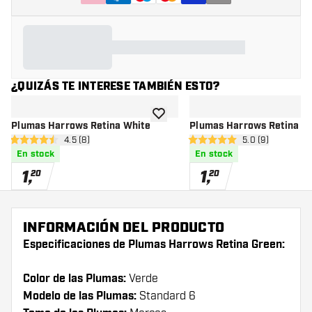
¿QUIZÁS TE INTERESE TAMBIÉN ESTO?
añadir a la lista de deseos
Plumas Harrows Retina White
Plumas Harrows Retina O
abrir panel de reseñas
4.5 (8)
abrir panel de r
5.0 (9)
4.5 estrellas de puntuación
5 estrellas de puntuación
En stock
En stock
1
,
1
,
20
20
INFORMACIÓN DEL PRODUCTO
Especificaciones de Plumas Harrows Retina Green:
Color de las Plumas:
Verde
Modelo de las Plumas:
Standard 6