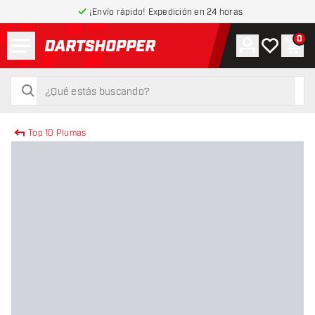
¡Envío rápido! Expedición en 24 horas
Menú
0
Cuenta
Mi lista de
Carr
volver a la página de inicio
buscar
buscar
Top 10 Plumas