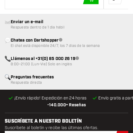
AÑADIR A LA CEST
Enviar un e-mail
Respuesta dentro de 1 día hábil
Chatea con Dartshopper
Atención al cliente no disponible
El chat está disponible 24/7, los 7 días de la semana
Llámenos al +31(0) 85 000 26 19
Atención al cliente no disponible
8:00–21:00 (Lun-Vie) Solo en inglés
Preguntas frecuentes
Respuesta directa
¡Envío rápido! Expedición en 24 horas
Envío gratis
a par
•
140.000+ Reseñas
SUSCRÍBETE A NUESTRO BOLETÍN
Suscríbete al boletín y recibe las últimas ofertas.