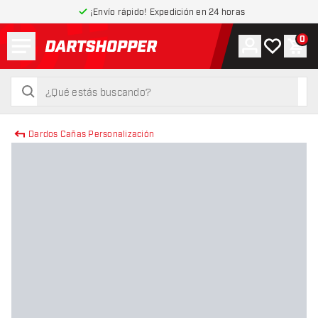
¡Envío rápido! Expedición en 24 horas
Menú
0
Cuenta
Mi lista de
Carr
volver a la página de inicio
buscar
buscar
Dardos Cañas Personalización