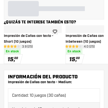
¿QUIZÁS TE INTERESE TAMBIÉN ESTO?
añadir a la lista de deseos
Impresión de Cañas con texto -
Impresión de Cañas con te
Short (10 juegos)
Inbetween (10 juegos)
abrir panel de reseñas
3.9 (25)
abrir panel de 
4.0 (25)
3.9 estrellas de puntuación
4 estrellas de puntuación
En stock
En stock
15
,
15
,
00
00
INFORMACIÓN DEL PRODUCTO
Impresión de Cañas con texto - Medium:
Cantidad: 10 juegos (30 cañas)