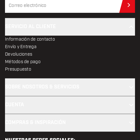
Sus
SERVICIO AL CLIENTE
Información de contacto
Envío y Entrega
Devoluciones
Métodos de pago
Presupuesto
SOBRE NOSOTROS & SERVICIOS
CUENTA
COMPRAS & INSPIRACIÓN