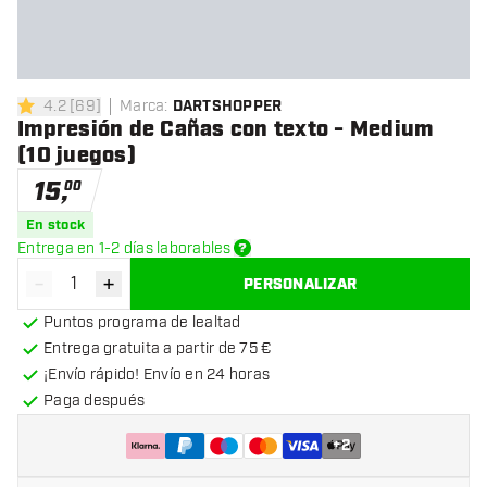
4.2
[
69
]
Marca
:
DARTSHOPPER
4.2 estrellas de puntuación
Impresión de Cañas con texto - Medium
(10 juegos)
15
,
00
En stock
Entrega en 1-2 días laborables
-
+
PERSONALIZAR
Disminuir cantidad
Aumentar cantidad
Puntos programa de lealtad
Entrega gratuita a partir de 75 €
¡Envío rápido! Envío en 24 horas
Paga después
+
2