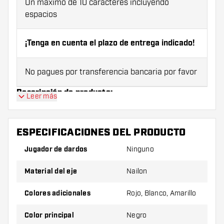
Un máximo de 10 caracteres incluyendo
espacios
¡Tenga en cuenta el plazo de entrega indicado!
No pagues por transferencia bancaria por favor
Descripción de producto:
Leer más
Variante:
Longitud:
ESPECIFICACIONES DEL PRODUCTO
X-short
28 mm
Jugador de dardos
Ninguno
Short
35 mm
Material del eje
Nailon
Inbetween
39 mm
Colores adicionales
Rojo, Blanco, Amarillo
Medium
48 mm
Color principal
Negro