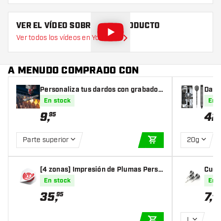
VER EL VÍDEO SOBRE ESTE PRODUCTO
Ver todos los vídeos en YouTube
A MENUDO COMPRADO CON
Personaliza tus dardos con grabado l
Dard
áser
de Pl
En stock
En 
9
,
42
95
Parte superior
20g
AÑADIR A LA CEST
[4 zonas] Impresión de Plumas Perso
Cueso
nalizadas (10 Juegos)
s - 
En stock
En 
35
,
7
,
95
35
L