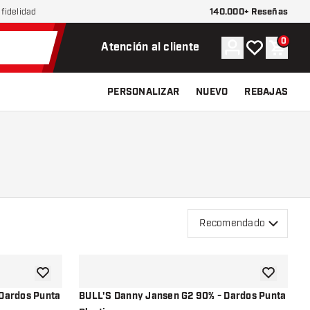
140.000+ Reseñas
fidelidad
0
Cuenta
Mi lista de d
Carrit
Atención al cliente
PERSONALIZAR
NUEVO
REBAJAS
Recomendado
añadir a la lista de deseos
añadir a la
Dardos Punta
BULL'S Danny Jansen G2 90% - Dardos Punta