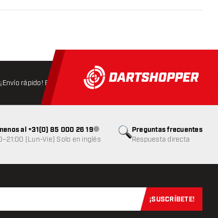
¡Envío rápido! Expedición en 24 horas
Envío gratis
a partir d
menos al +31(0) 85 000 26 19
Preguntas frecuentes
Atención al cliente no disponible
0–21:00 (Lun-Vie) Solo en inglés
Respuesta directa
¡SUSCRÍBETE!
Suscríbete aho