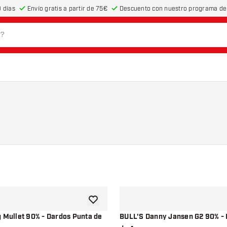
 días
Envío gratis a partir de 75€
Descuento con nuestro programa de 
añadir a la lista de deseos
g Mullet 90% - Dardos Punta de
BULL'S Danny Jansen G2 90% - 