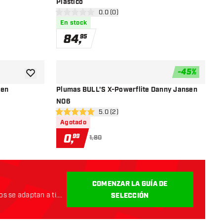
Plastico
as
abrir panel de reseñas
0.0 (0)
0 estrellas de puntuación
En stock
84
,
95
-
45
%
añadir a la lista de deseos
añadir a la
sen
Plumas BULL'S X-Powerflite Danny Jansen
NO6
as
abrir panel de reseñas
5.0 (2)
5 estrellas de puntuación
Agotado
0
,
99
1,80
COMENZAR LA GUÍA DE
s se adaptan a ti.
SELECCIÓN