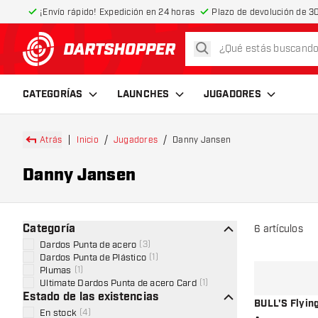
¡Envío rápido! Expedición en 24 horas
Plazo de devolución de 30
buscar
volver a la página de inicio
CATEGORÍAS
LAUNCHES
JUGADORES
Atrás
Inicio
Jugadores
Danny Jansen
Danny Jansen
Categoría
6
artículos
Dardos Punta de acero
(
3
)
Dardos Punta de Plástico
(
1
)
Plumas
(
1
)
Ultimate Dardos Punta de acero Card
(
1
)
Estado de las existencias
BULL'S Flyin
En stock
(
4
)