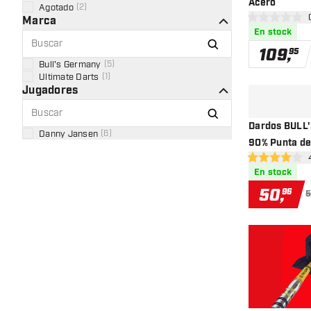
Acero
Agotado
(
2
)
abr
Marca
0 estrellas de 
En stock
109
,
95
Bull's Germany
(
5
)
Ultimate Darts
(
1
)
Jugadores
Dardos BULL'
Danny Jansen
(
6
)
90% Punta de
abri
4 estrellas de 
En stock
50
,
96
5