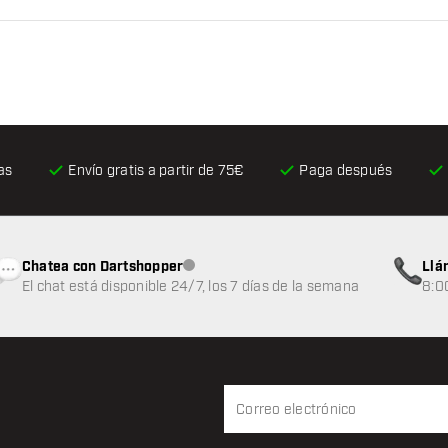
as
Envío gratis
a partir de 75€
Paga después
Chatea con Dartshopper
Llá
Atención al cliente no disponible
El chat está disponible 24/7, los 7 días de la semana
8:0