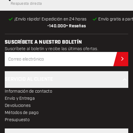
Respuesta directa
¡Envío rápido! Expedición en 24 horas
Envío gratis
a par
•
140.000+ Reseñas
SUSCRÍBETE A NUESTRO BOLETÍN
Suscríbete al boletín y recibe las últimas ofertas.
Sus
SERVICIO AL CLIENTE
Información de contacto
Envío y Entrega
Devoluciones
Métodos de pago
Presupuesto