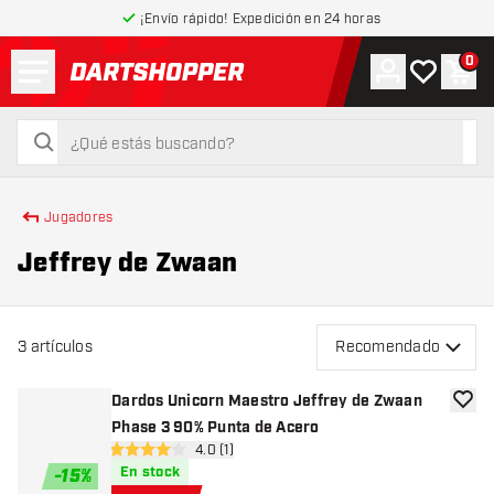
¡Envío rápido! Expedición en 24 horas
Menú
0
Cuenta
Mi lista de
Carr
volver a la página de inicio
buscar
buscar
Jugadores
Jeffrey de Zwaan
3
artículos
Recomendado
Dardos Unicorn Maestro Jeffrey de Zwaan
añadir
Phase 3 90% Punta de Acero
abrir panel de reseñas
4.0 (1)
4 estrellas de puntuación
En stock
-
15
%