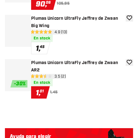
90
,
06
105,95
Plumas Unicorn UltraFly Jeffrey de Zwaan
añadir
Big Wing
abrir panel de reseñas
4.9 (13)
4.9 estrellas de puntuación
En stock
1
,
45
Plumas Unicorn UltraFly Jeffrey de Zwaan
añadir
AR2
abrir panel de reseñas
3.5 (2)
3.5 estrellas de puntuación
En stock
-
30
%
1
,
01
1,45
Ayuda para elegir