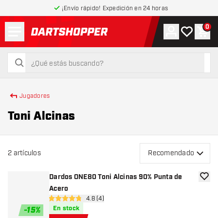
¡Envío rápido! Expedición en 24 horas
Menú
0
Cuenta
Mi lista de
Carr
volver a la página de inicio
buscar
buscar
Jugadores
Toni Alcinas
2
artículos
Recomendado
Dardos ONE80 Toni Alcinas 90% Punta de
añadir
Acero
abrir panel de reseñas
4.8 (4)
4.8 estrellas de puntuación
En stock
-
15
%