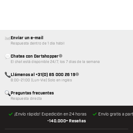
Enviar un e-mail
Respuesta dentro de 1 día hábil
Chatea con Dartshopper
Atención al cliente no disponible
El chat está disponible 24/7, los 7 días de la semana
Llámenos al +31(0) 85 000 26 19
Atención al cliente no disponible
8:00–21:00 (Lun-Vie) Solo en inglés
Preguntas frecuentes
Respuesta directa
¡Envío rápido! Expedición en 24 horas
Envío gratis
a par
•
140.000+ Reseñas