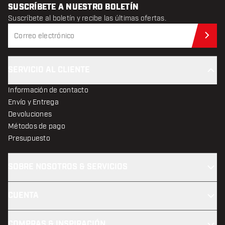
SUSCRÍBETE A NUESTRO BOLETÍN
Suscríbete al boletín y recibe las últimas ofertas.
Sus
SERVICIO AL CLIENTE
Información de contacto
Envío y Entrega
Devoluciones
Métodos de pago
Presupuesto
SOBRE NOSOTROS & SERVICIOS
CUENTA
COMPRAS & INSPIRACIÓN