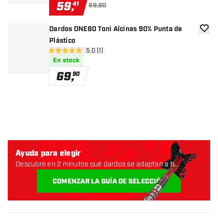
59
,
41
69,90
Dardos ONE80 Toni Alcinas 90% Punta de
añadir
Plástico
abrir panel de reseñas
5.0 (1)
5 estrellas de puntuación
En stock
69
,
90
Ayuda para elegir
Descubre en 2 minutos qué dardos se adaptan a ti.
Empecemos:
COMENZAR LA GUÍA DE SELECCIÓN