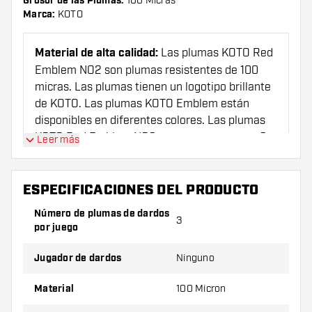
Grosor de las Plumas:
100 Micras
Marca:
KOTO
Material de alta calidad:
Las plumas
KOTO Red
Emblem NO2 son plumas resistentes de 100
micras. Las plumas tienen un logotipo brillante
de KOTO. Las plumas KOTO Emblem están
disponibles en diferentes colores. Las plumas
KOTO Red Emblem NO2 se empaquetan por 3
Leer más
piezas.
ESPECIFICACIONES DEL PRODUCTO
Diseño:
El KOTO White Emblem NO2 es de color
rojo y el logotipo de KOTO también está
Número de plumas de dardos
3
impreso en rojo para una apariencia elegante.
por juego
El KOTO Red Emblem NO2 también está
Jugador de dardos
Ninguno
disponible en jade, azul, verde, negro y rosa.
Material
100 Micron
Importante
: Estos plumas se entregan sin