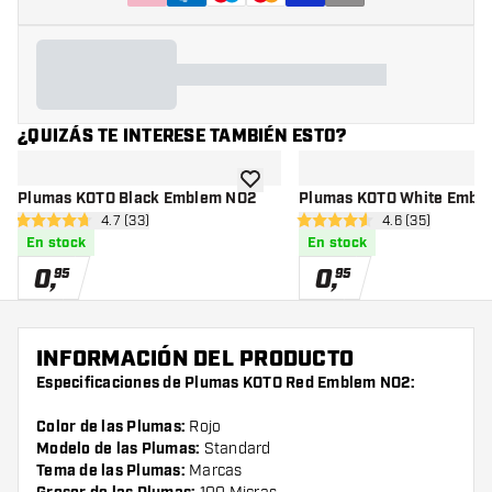
¿QUIZÁS TE INTERESE TAMBIÉN ESTO?
añadir a la lista de deseos
Plumas KOTO Black Emblem NO2
Plumas KOTO White Embl
abrir panel de reseñas
4.7 (33)
abrir panel de 
4.6 (35)
4.7 estrellas de puntuación
4.6 estrellas de puntuación
En stock
En stock
0
,
0
,
95
95
INFORMACIÓN DEL PRODUCTO
Especificaciones de Plumas KOTO Red Emblem NO2:
Color de las Plumas:
Rojo
Modelo de las Plumas:
Standard
Tema de las Plumas:
Marcas