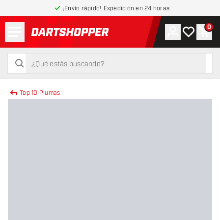
¡Envío rápido! Expedición en 24 horas
Menú
0
Cuenta
Mi lista de
Carr
volver a la página de inicio
buscar
buscar
Top 10 Plumas