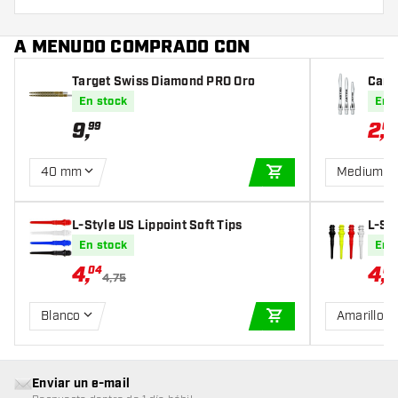
A MENUDO COMPRADO CON
Target Swiss Diamond PRO Oro
Caña
En stock
En 
9
,
2
,
99
60
40 mm
Medium
AÑADIR A LA CEST
L-Style US Lippoint Soft Tips
L-St
ips
En stock
En 
4
,
4
,
04
04
4,75
Blanco
Amarillo
AÑADIR A LA CEST
Enviar un e-mail