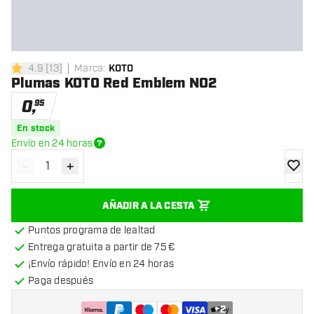
4.9
[
13
]
Marca
:
KOTO
4.9 estrellas de puntuación
Plumas KOTO Red Emblem NO2
0
,
95
En stock
Envío en 24 horas
-
+
Disminuir cantidad
Aumentar cantidad
añadir
AÑADIR A LA CESTA
Puntos programa de lealtad
Entrega gratuita a partir de 75 €
¡Envío rápido! Envío en 24 horas
Paga después
+
2