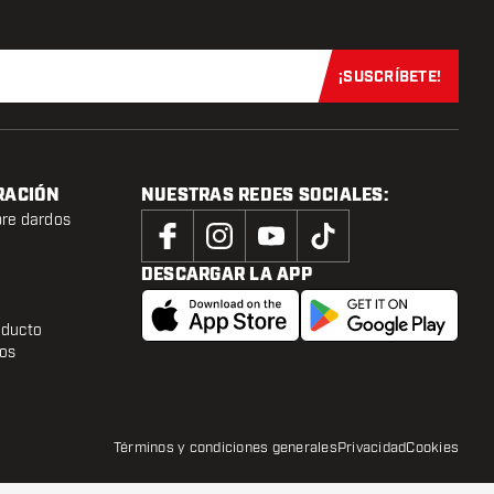
¡SUSCRÍBETE!
Suscríbete aho
RACIÓN
NUESTRAS REDES SOCIALES:
bre dardos
DESCARGAR LA APP
oducto
tos
Términos y condiciones generales
Privacidad
Cookies