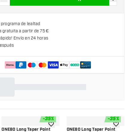
uir cantidad
Aumentar cantidad
añadir a la l
 programa de lealtad
 gratuita a partir de 75 €
rápido! Envío en 24 horas
espués
-
35
%
-
35
%
la lista de deseos
añadir a la lista de deseos
añadir a la
ONE80 Long Taper Point
ONE80 Long Taper Point
W