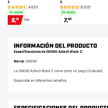
E
D
abrir panel de reseñas
4.6 (7)
abrir panel de res
5.0 (2)
4.6 estrellas de puntuación
5 estrellas de puntuación
En stock
En stock
5
,
7
,
13
90
7,90
INFORMACIÓN DEL PRODUCTO
Especificaciones de ONE80 Aztech Black C:
Marca:
ONE80
La ONE80 Aztech Black C viene como un juego (3 piezas).
Disponible en diferentes tamaños.