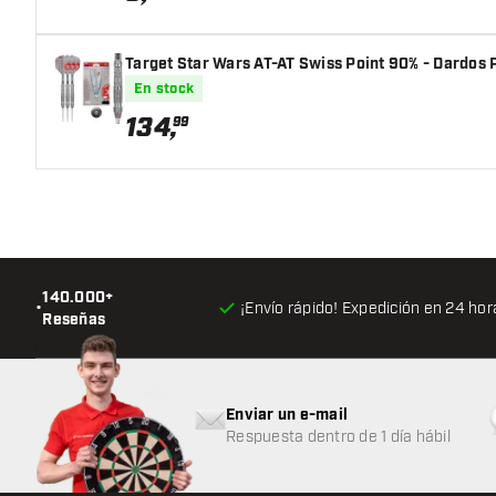
Target Star Wars AT-AT Swiss Point 90% - Dardos 
En stock
134
,
99
140.000+
•
¡Envío rápido! Expedición en 24 hor
Reseñas
Enviar un e-mail
Respuesta dentro de 1 día hábil