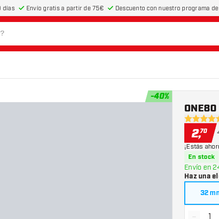
 días
Envío gratis a partir de 75€
Descuento con nuestro programa de 
-
40
%
ONE80 
4.8 estrel
2
,
70
¡Estás ahor
En stock
Envío en 2
Haz una el
32 m
-