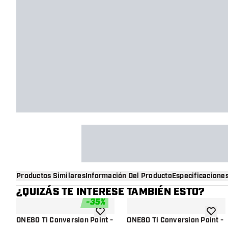
Productos Similares
Información Del Producto
Especificacione
¿QUIZÁS TE INTERESE TAMBIÉN ESTO?
-
35
%
añadir a la lista de deseos
añadir 
ONE80 Ti Conversion Point -
ONE80 Ti Conversion Point -