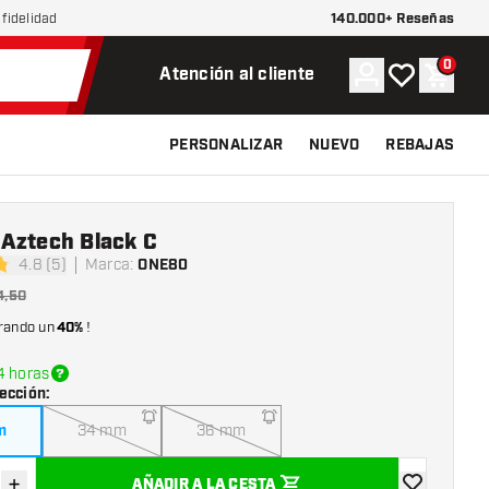
140.000+ Reseñas
fidelidad
0
Cuenta
Mi lista de d
Carrit
Atención al cliente
PERSONALIZAR
NUEVO
REBAJAS
Aztech Black C
4.8 (5)
Marca
:
ONE80
las de puntuación
4,50
rando un
40%
!
4 horas
ección
:
m
34 mm
36 mm
+
AÑADIR A LA CESTA