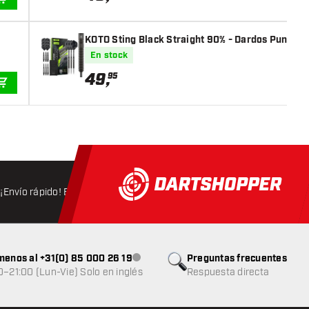
AÑADIR A LA CESTA
KOTO Sting Black Straight 90% - Dardos Punta d
En stock
49
,
95
AÑADIR A LA CESTA
¡Envío rápido! Expedición en 24 horas
Envío gratis
a partir d
menos al +31(0) 85 000 26 19
Preguntas frecuentes
Atención al cliente no disponible
0–21:00 (Lun-Vie) Solo en inglés
Respuesta directa