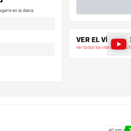
O
garre en la diana
VER EL VÍDEO 
Ver todos los vídeos en You
40 mm