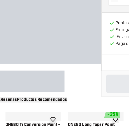
Dismin
Puntos
Entrega
¡Envío 
Paga d
s
Reseñas
Productos Recomendados
-
35
%
a la lista de deseos
añadir a la lista de deseos
añadir a 
ONE80 Ti Conversion Point -
ONE80 Long Taper Point