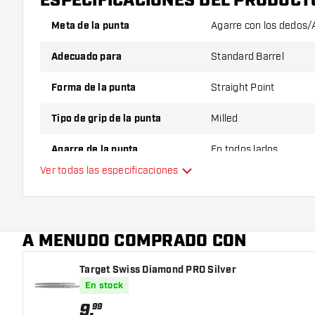
ESPECIFICACIONES DEL PRODUCT
Meta de la punta
Agarre con los dedos/A
Adecuado para
Standard Barrel
Forma de la punta
Straight Point
Tipo de grip de la punta
Milled
Agarre de la punta
En todos lados
Ver todas las especificaciones
Colores adicionales
Color principal
A MENUDO COMPRADO CON
Longitud de la punta
Target Swiss Diamond PRO Silver
En stock
9
,
99