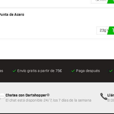
Punta de Acero
23g
as
Envío gratis
a partir de 75€
Paga después
Chatea con Dartshopper
Llá
Atención al cliente no disponible
El chat está disponible 24/7, los 7 días de la semana
8:0