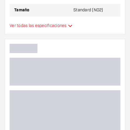
Tamaño
Standard (NO2)
Tipo
Estándar
Ver todas las especificaciones
Flexibilidad
Colores adicionales
Color principal