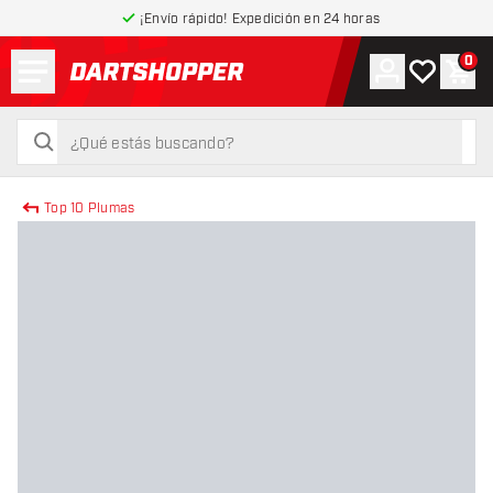
¡Envío rápido! Expedición en 24 horas
Menú
0
Cuenta
Mi lista de
Carr
volver a la página de inicio
buscar
buscar
Top 10 Plumas