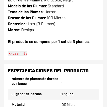
Color de las Plumas:
Multicolor, Negro
Modelo de las Plumas:
Standard
Tema de las Plumas:
Horror
Grosor de las Plumas:
100 Micras
Contenido:
1 set (3 Plumas)
Marca:
Designa
El producto se compone por 1 set de 3 plumas.
¡Consejo de Dartshopper!
Leer más
Asegúrate de tener suficientes plumas y cañas.
Estas pueden dañarse o romperse con el uso.
ESPECIFICACIONES DEL PRODUCTO
Número de plumas de dardos
3
Prueba una forma, un material o un grosor
por juego
diferente de plumas para descubrir qué
variante le conviene más.
Jugador de dardos
Ninguno
Material
100 Micron