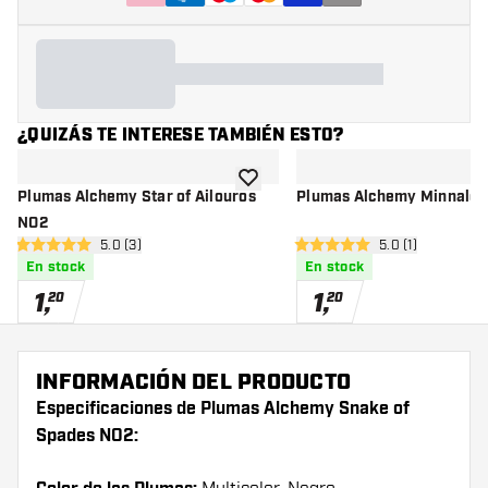
¿QUIZÁS TE INTERESE TAMBIÉN ESTO?
añadir a la lista de deseos
Plumas Alchemy Star of Ailouros
Plumas Alchemy Minnalo
NO2
abrir panel de reseñas
5.0 (3)
abrir panel de r
5.0 (1)
5 estrellas de puntuación
5 estrellas de puntuación
En stock
En stock
1
,
1
,
20
20
INFORMACIÓN DEL PRODUCTO
Especificaciones de Plumas Alchemy Snake of
Spades NO2: