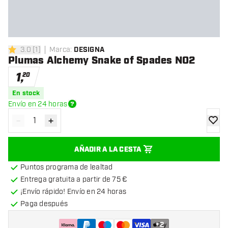
3.0
[
1
]
Marca
:
DESIGNA
3 estrellas de puntuación
Plumas Alchemy Snake of Spades NO2
1
,
20
En stock
Envío en 24 horas
-
+
Disminuir cantidad
Aumentar cantidad
añadir
AÑADIR A LA CESTA
Puntos programa de lealtad
Entrega gratuita a partir de 75 €
¡Envío rápido! Envío en 24 horas
Paga después
+
2