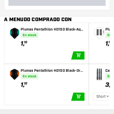
A MENUDO COMPRADO CON
Plumas Pentathlon HD150 Black-Aqu
Plum
a
En stock
En 
1
,
1
,
10
10
AÑADIR A LA CEST
Plumas Pentathlon HD150 Black-Ora
Caña
nge
ua
En stock
En 
1
,
3
,
10
95
Short
AÑADIR A LA CEST