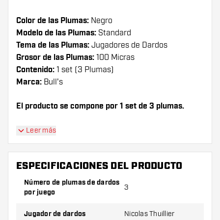
Color de las Plumas:
Negro
Modelo de las Plumas:
Standard
Tema de las Plumas:
Jugadores de Dardos
Grosor de las Plumas:
100 Micras
Contenido:
1 set (3 Plumas)
Marca:
Bull's
El producto se compone por 1 set de 3 plumas.
¡Consejo de Dartshopper!
Leer más
Asegúrate de tener suficientes plumas y cañas.
Estas pueden dañarse o romperse con el uso.
ESPECIFICACIONES DEL PRODUCTO
Número de plumas de dardos
3
Prueba una forma, un material o un grosor
por juego
diferente de plumas para descubrir qué
variante le conviene más.
Jugador de dardos
Nicolas Thuillier