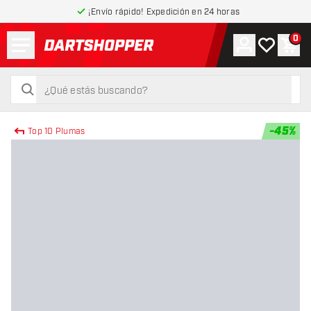
¡Envío rápido! Expedición en 24 horas
Menú
0
Cuenta
Mi lista de
Carr
volver a la página de inicio
buscar
buscar
-
45
%
Top 10 Plumas