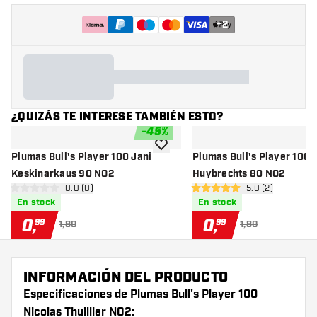
+
2
¿QUIZÁS TE INTERESE TAMBIÉN ESTO?
-
45
%
añadir a la lista de deseos
Plumas Bull's Player 100 Jani
Plumas Bull's Player 100 
Keskinarkaus 90 NO2
Huybrechts 80 NO2
abrir panel de reseñas
0.0 (0)
abrir panel de r
5.0 (2)
0 estrellas de puntuación
5 estrellas de puntuación
En stock
En stock
0
,
0
,
99
99
1,80
1,80
INFORMACIÓN DEL PRODUCTO
Especificaciones de Plumas Bull's Player 100
Nicolas Thuillier NO2: