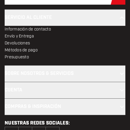
Sus
SERVICIO AL CLIENTE
Información de contacto
Envío y Entrega
Devoluciones
Métodos de pago
Presupuesto
SOBRE NOSOTROS & SERVICIOS
CUENTA
COMPRAS & INSPIRACIÓN
NUESTRAS REDES SOCIALES: