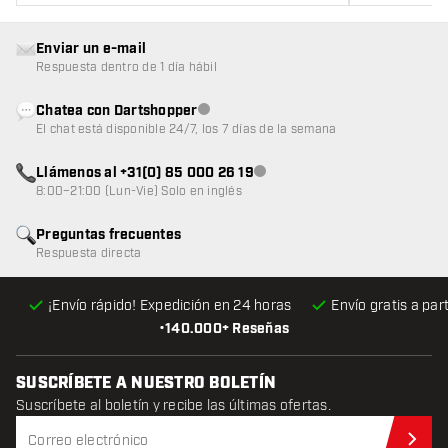
Enviar un e-mail
Respuesta dentro de 1 día hábil
Chatea con Dartshopper
Atención al cliente no disponible
El chat está disponible 24/7, los 7 días de la semana
Llámenos al +31(0) 85 000 26 19
Atención al cliente no disponible
8:00–21:00 (Lun-Vie) Solo en inglés
Preguntas frecuentes
Respuesta directa
¡Envío rápido! Expedición en 24 horas
Envío gratis
a par
•
140.000+ Reseñas
SUSCRÍBETE A NUESTRO BOLETÍN
Suscríbete al boletín y recibe las últimas ofertas.