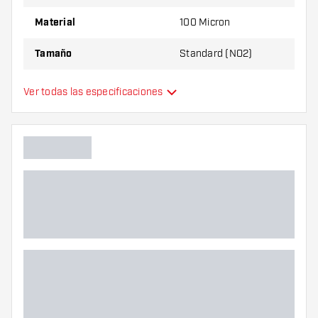
Material
100 Micron
Tamaño
Standard (NO2)
Tipo
Estándar
Ver todas las especificaciones
Flexibilidad
Colores adicionales
Color principal