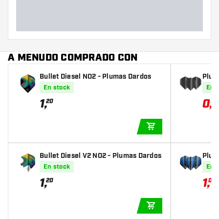
A MENUDO COMPRADO CON
Bullet Diesel NO2 - Plumas Dardos
Plum
k
En stock
En 
1
,
0
,
20
98
AÑADIR A LA CEST
Bullet Diesel V2 NO2 - Plumas Dardos
Plum
En stock
En 
1
,
1
,
20
01
1
AÑADIR A LA CEST