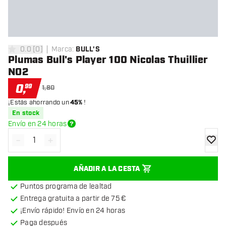
0.0
[
0
]
Marca
:
BULL'S
0 estrellas de puntuación
Plumas Bull's Player 100 Nicolas Thuillier
NO2
0
,
99
1,80
¡Estás ahorrando un
45%
!
En stock
Envío en 24 horas
-
+
Disminuir cantidad
Aumentar cantidad
añadir
AÑADIR A LA CESTA
Puntos programa de lealtad
Entrega gratuita a partir de 75 €
¡Envío rápido! Envío en 24 horas
Paga después