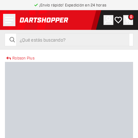
¡Envío rápido! Expedición en 24 horas
Menú
0
Cuenta
Mi lista de
Carr
volver a la página de inicio
buscar
buscar
Robson Plus