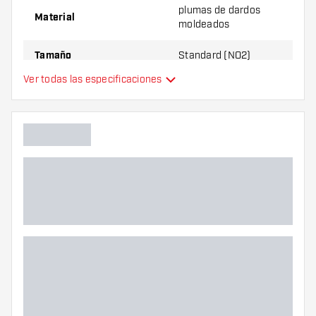
plumas de dardos
Material
moldeados
Tamaño
Standard (NO2)
Ver todas las especificaciones
plumas de dardos
Tipo
moldeados
Flexibilidad
Colores adicionales
Color principal