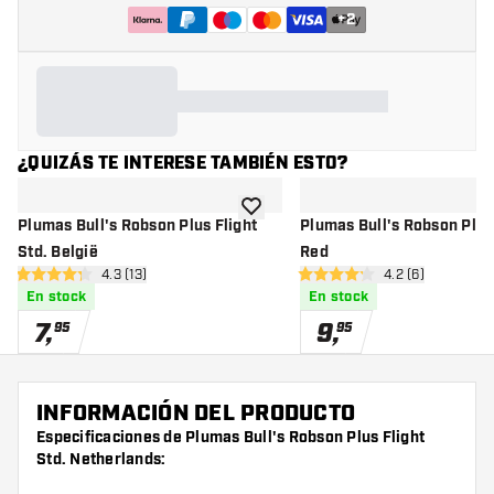
+
2
¿QUIZÁS TE INTERESE TAMBIÉN ESTO?
añadir a la lista de deseos
Plumas Bull's Robson Plus Flight
Plumas Bull's Robson Plus 
Std. België
Red
abrir panel de reseñas
4.3 (13)
abrir panel de r
4.2 (6)
4.3 estrellas de puntuación
4.2 estrellas de puntuación
En stock
En stock
7
,
9
,
95
95
INFORMACIÓN DEL PRODUCTO
Especificaciones de Plumas Bull's Robson Plus Flight
Std. Netherlands: