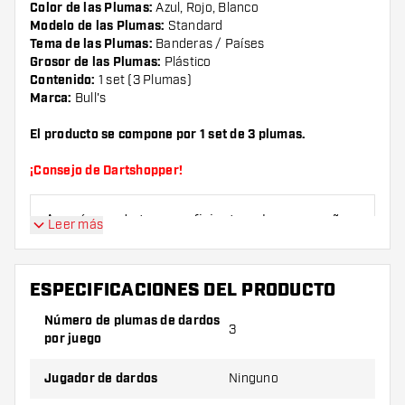
Color de las Plumas:
Azul, Rojo, Blanco
Modelo de las Plumas:
Standard
Tema de las Plumas:
Banderas / Países
Grosor de las Plumas:
Plástico
Contenido:
1 set (3 Plumas)
Marca:
Bull's
El producto se compone por 1 set de 3 plumas.
¡Consejo de Dartshopper!
Asegúrese de tener suficientes plumas y cañas
Leer más
Estos pueden dañarse o romperse con el uso.
ESPECIFICACIONES DEL PRODUCTO
Pruebe una forma, un material o un grosor
diferente de plumas para descubrir qué
Número de plumas de dardos
3
variante le conviene más.
por juego
Jugador de dardos
Ninguno