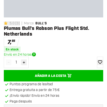
5.0
[
3
]
Marca
:
BULL'S
5 estrellas de puntuación
Plumas Bull's Robson Plus Flight Std.
Netherlands
7
,
95
En stock
Envío en 24 horas
-
+
Disminuir cantidad
Aumentar cantidad
añadir
AÑADIR A LA CESTA
Puntos programa de lealtad
Entrega gratuita a partir de 75 €
¡Envío rápido! Envío en 24 horas
Paga después