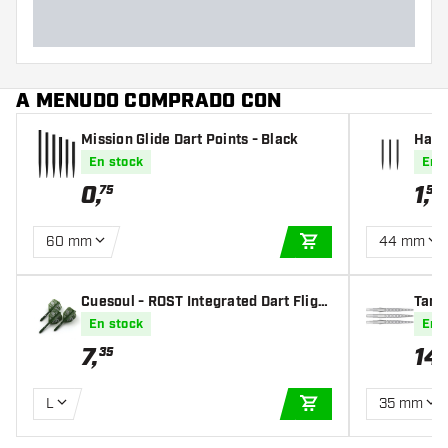
A MENUDO COMPRADO CON
Mission Glide Dart Points - Black
Harr
En stock
En 
0
,
1
,
75
50
60 mm
44 mm
AÑADIR A LA CEST
Cuesoul - ROST Integrated Dart Flight
Targ
s - Skeleton Green Shape
ilver
En stock
En 
7
,
14
,
35
L
35 mm
AÑADIR A LA CEST