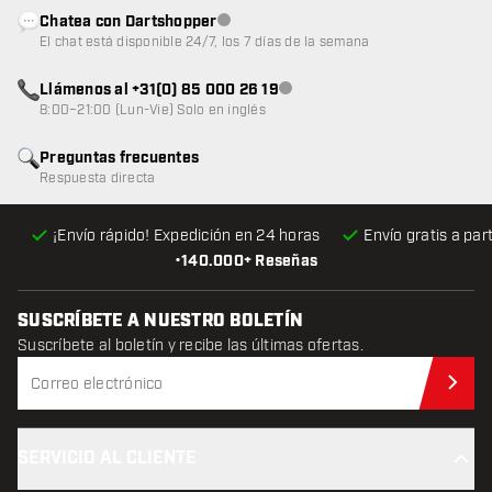
Chatea con Dartshopper
Atención al cliente no disponible
El chat está disponible 24/7, los 7 días de la semana
Llámenos al +31(0) 85 000 26 19
Atención al cliente no disponible
8:00–21:00 (Lun-Vie) Solo en inglés
Preguntas frecuentes
Respuesta directa
¡Envío rápido! Expedición en 24 horas
Envío gratis
a par
•
140.000+ Reseñas
SUSCRÍBETE A NUESTRO BOLETÍN
Suscríbete al boletín y recibe las últimas ofertas.
Sus
SERVICIO AL CLIENTE