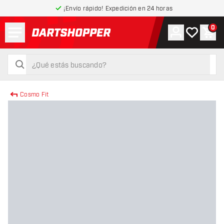
¡Envío rápido! Expedición en 24 horas
Menú
0
Cuenta
Mi lista de
Carr
volver a la página de inicio
buscar
buscar
Cosmo Fit