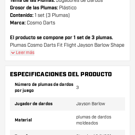
Tema de las Plumas:
Jugadores de Dardos
Grosor de las Plumas:
Plástico
Contenido:
1 set (3 Plumas)
Marca:
Cosmo Darts
El producto se compone por 1 set de 3 plumas.
Plumas Cosmo Darts Fit Flight Jayson Barlow Shape
plumas tienen una larga vida útil. Estas plumas sólo
Leer más
se puede utilizar con cañas Cosmo Fit.
ESPECIFICACIONES DEL PRODUCTO
¡Consejo de Dartshopper!
Número de plumas de dardos
Asegúrate de tener suficientes plumas y cañas.
3
por juego
Estas pueden dañarse o romperse con el uso.
Jugador de dardos
Jayson Barlow
Prueba una forma, un material o un grosor
plumas de dardos
diferente de plumas para descubrir qué
Material
moldeados
variante le conviene más.