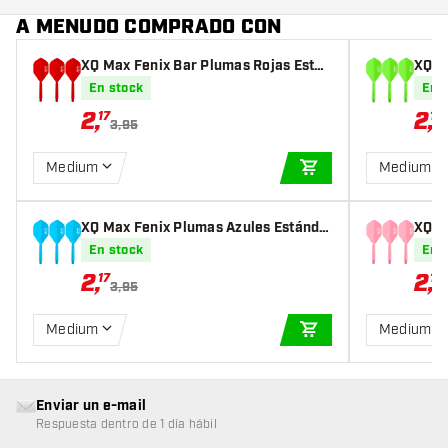
A MENUDO COMPRADO CON
XQ Max Fenix Bar Plumas Rojas Están
XQ M
dar - Plumas Dardos
ndar
En stock
En 
2
,
2
,
17
17
3,95
Medium
Medium
AÑADIR A LA CEST
XQ Max Fenix Plumas Azules Estánda
XQ M
r - Plumas Dardos
dar 
En stock
En 
2
,
2
,
17
17
3,95
Medium
Medium
AÑADIR A LA CEST
Enviar un e-mail
Respuesta dentro de 1 día hábil