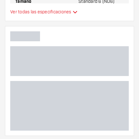
Tamaño
Standard 6 (NO6)
Ver todas las especificaciones
plumas de dardos
Tipo
moldeados
Flexibilidad
Colores adicionales
Color principal