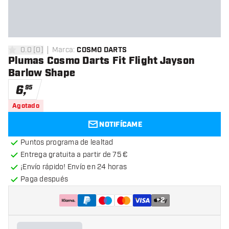
0.0
[
0
]
Marca
:
COSMO DARTS
0 estrellas de puntuación
Plumas Cosmo Darts Fit Flight Jayson
Barlow Shape
6
,
95
Agotado
NOTIFÍCAME
Puntos programa de lealtad
Entrega gratuita a partir de 75 €
¡Envío rápido! Envío en 24 horas
Paga después
+
2