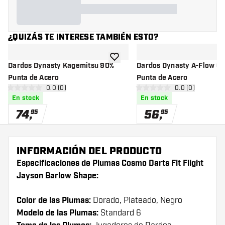
¿QUIZÁS TE INTERESE TAMBIÉN ESTO?
añadir a la lista de deseos
Dardos Dynasty Kagemitsu 90%
Dardos Dynasty A-Flow O
Punta de Acero
Punta de Acero
abrir panel de reseñas
0.0 (0)
abrir panel de r
0.0 (0)
0 estrellas de puntuación
0 estrellas de puntuación
En stock
En stock
74
,
56
,
95
95
INFORMACIÓN DEL PRODUCTO
Especificaciones de Plumas Cosmo Darts Fit Flight
Jayson Barlow Shape:
Color de las Plumas:
Dorado, Plateado, Negro
Modelo de las Plumas:
Standard 6