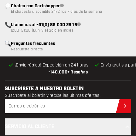
Chatea con Dartshopper
Atención al cliente no disponible
El chat está disponible 24/7, los 7 días de la semana
Llámenos al +31(0) 85 000 26 19
Atención al cliente no disponible
8:00–21:00 (Lun-Vie) Solo en inglés
Preguntas frecuentes
Respuesta directa
¡Envío rápido! Expedición en 24 horas
Envío gratis
a par
•
140.000+ Reseñas
SUSCRÍBETE A NUESTRO BOLETÍN
Suscríbete al boletín y recibe las últimas ofertas.
Sus
SERVICIO AL CLIENTE