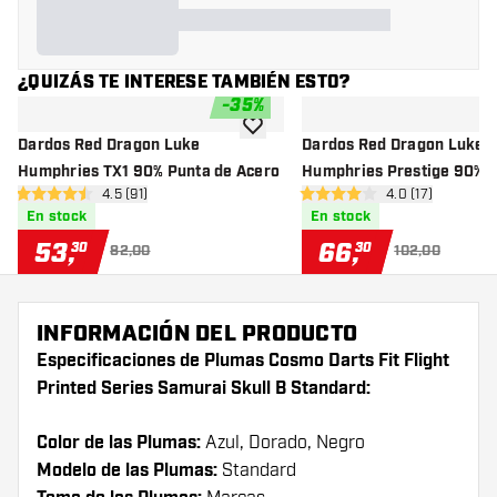
¿QUIZÁS TE INTERESE TAMBIÉN ESTO?
-
35
%
añadir a la lista de deseos
Dardos Red Dragon Luke
Dardos Red Dragon Luke
Humphries TX1 90% Punta de Acero
Humphries Prestige 90% P
abrir panel de reseñas
4.5 (91)
abrir panel de r
4.0 (17)
Acero
4.5 estrellas de puntuación
4 estrellas de puntuación
En stock
En stock
53
,
66
,
30
30
82,00
102,00
INFORMACIÓN DEL PRODUCTO
Especificaciones de Plumas Cosmo Darts Fit Flight
Printed Series Samurai Skull B Standard:
Color de las Plumas:
Azul, Dorado, Negro
Modelo de las Plumas:
Standard