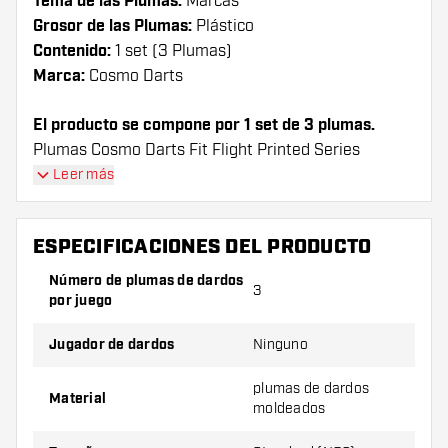
Tema de las Plumas:
Marcas
Grosor de las Plumas:
Plástico
Contenido:
1 set (3 Plumas)
Marca:
Cosmo Darts
El producto se compone por 1 set de 3 plumas.
Plumas Cosmo Darts Fit Flight Printed Series
Samurai Skull B Standard plumas tienen una larga
Leer más
vida útil. Estas plumas sólo se puede utilizar con
cañas Cosmo Fit.
ESPECIFICACIONES DEL PRODUCTO
¡Consejo de Dartshopper!
Número de plumas de dardos
3
por juego
Asegúrate de tener suficientes plumas y cañas.
Estas pueden dañarse o romperse con el uso.
Jugador de dardos
Ninguno
plumas de dardos
Prueba una forma, un material o un grosor
Material
moldeados
diferente de plumas para descubrir qué
variante le conviene más.