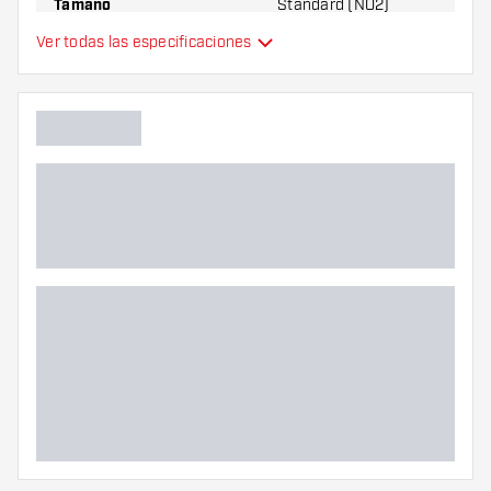
Tamaño
Standard (NO2)
Ver todas las especificaciones
plumas de dardos
Tipo
moldeados
Flexibilidad
Colores adicionales
Color principal