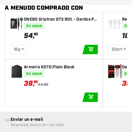
A MENUDO COMPRADO CON
ONE80 Griptron GT3 90% - Dardos Pu
Red D
nta Plastico
umas
En stock
En 
54
,
10
,
90
18g
Short
AÑADIR A LA CEST
Armario KOTO Plain Black
Dard
Limi
En stock
En 
39
,
38
95
44,95
AÑADIR A LA CEST
Enviar un e-mail
Respuesta dentro de 1 día hábil