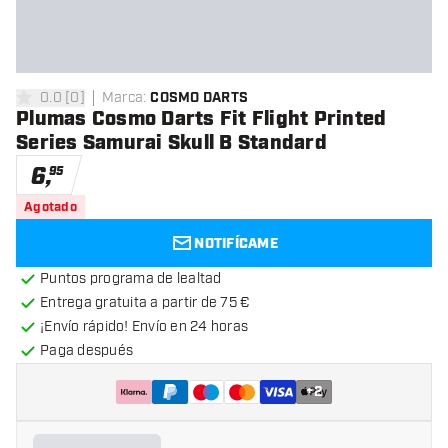
0.0
[
0
]
Marca
:
COSMO DARTS
0 estrellas de puntuación
Plumas Cosmo Darts Fit Flight Printed
Series Samurai Skull B Standard
6
,
95
Agotado
NOTIFÍCAME
Puntos programa de lealtad
Entrega gratuita a partir de 75 €
¡Envío rápido! Envío en 24 horas
Paga después
+
2