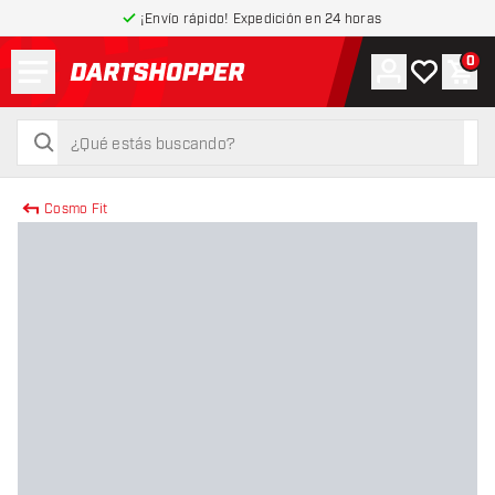
¡Envío rápido! Expedición en 24 horas
Menú
0
Cuenta
Mi lista de
Carr
volver a la página de inicio
buscar
buscar
Cosmo Fit